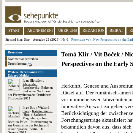
START
ABONNEMENT
ÜBER UNS
REDAKTION
BEIRAT
R
Sie sind hier:
Start
-
Ausgabe 23 (2023), Nr. 6
-
Rezension von: New Perspectives on the Early
Rezension
Tomá Klír / Vít Boček / Ni
Kommentar schreiben
Perspectives on the Early S
Druckfassung
Weitere Rezensionen von
Eduard Mühle:
Ivan Hlaváček
/
Alexander
Herkunft, Genese und Ausbreitu
Patschovsky
: Böhmen
und seine Nachbarn in
Rätsel auf. Der rumänisch-ameri
der Přemyslidenzeit, Ostfildern:
Thorbecke 2011
vor nunmehr zwei Jahrzehnten au
innovative Antwort zu geben vers
Inge Bily
/
Wieland
Carls
/
Katalin Gönczi
Berücksichtigung der zwischenze
(Hgg.): Sächsisch-
Magdeburgisches
Forschungserträge aktualisiert hat
Recht in Polen. Untersuchungen
zur Geschichte des Rechts und
bekanntlich davon aus, dass sich
seiner Sprache, Berlin: De
Gruyter 2011