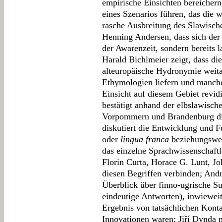
empirische Einsichten bereichern
eines Szenarios führen, das die w
rasche Ausbreitung des Slawische
Henning Andersen, dass sich der 
der Awarenzeit, sondern bereits 
Harald Bichlmeier zeigt, dass die
alteuropäische Hydronymie weit
Ethymologien liefern und manche 
Einsicht auf diesem Gebiet revi
bestätigt anhand der elbslawisc
Vorpommern und Brandenburg di
diskutiert die Entwicklung und F
oder
lingua franca
beziehungsweis
das einzelne Sprachwissenschaft
Florin Curta, Horace G. Lunt, J
diesen Begriffen verbinden; Andr
Überblick über finno-ugrische S
eindeutige Antworten), inwiewei
Ergebnis von tatsächlichen Kont
Innovationen waren; Jiří Dynda 