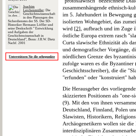
"protoslawisch" bezeichnete Dial
Joachim
zusammenhängende ethnisch-kultu
Lerchenmüller
: Die
im 5. Jahrhundert in Bewegung ge
Geschichtswissenschaft
in den Planungen des
isolierten Wohngebiet, das zumei
Sicherdienstes der SS. Der SD-
Historiker Hermann Löffler und
wird [
2
], aufbrach und im Zuge 
seine Denkschrift " Entwicklung
und Aufgaben der
östliche Europa extrem rasch "sl
Geschichtswissenschaft in
Deutschland", Bonn: J.H.W. Dietz
Curta slawische Ethnizität als da
Nachf. 2001
und demografischer Vorgänge, die
nördlichen Grenze des byzantini
Unterstützen Sie die sehepunkte
zufolge waren es die Byzantiner 
Geschichtsschreiber), die die "S
"erfunden" oder "konstruiert" hab
Die Herausgeber des vorliegend
skizzierten Positionen als "one-s
(9). Mit den von ihnen versamme
Deutschland, Finnland, Polen un
Slawisten, Historikern, Religion
Archäogenetikern wollen sie die
interdisziplinären Zusammenarb