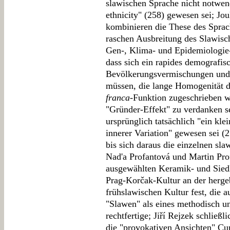
slawischen Sprache nicht notwen
ethnicity" (258) gewesen sei; Jo
kombinieren die These des Spra
raschen Ausbreitung des Slawisch
Gen-, Klima- und Epidemiologie-
dass sich ein rapides demografi
Bevölkerungsvermischungen und 
müssen, die lange Homogenität d
franca
-Funktion zugeschrieben 
"Gründer-Effekt" zu verdanken se
ursprünglich tatsächlich "ein kle
innerer Variation" gewesen sei (2
bis sich daraus die einzelnen sl
Nad'a Profantová und Martin Prof
ausgewählten Keramik- und Sied
Prag-Korčak-Kultur an der hergeb
frühslawischen Kultur fest, die
"Slawen" als eines methodisch u
rechtfertige; Jiří Rejzek schließl
die "provokativen Ansichten" Cu