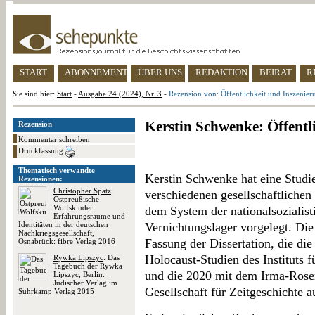
START
ABONNEMENT
ÜBER UNS
REDAKTION
BEIRAT
R
Sie sind hier:
Start
-
Ausgabe 24 (2024), Nr. 3
-
Rezension von: Öffentlichkeit und Inszenier
Kerstin Schwenke: Öffentl
Rezension
Kommentar schreiben
Druckfassung
Thematisch verwandte
Kerstin Schwenke hat eine Studi
Rezensionen:
Christopher Spatz
:
verschiedenen gesellschaftlichen
Ostpreußische
Wolfskinder.
dem System der nationalsozialist
Erfahrungsräume und
Identitäten in der deutschen
Vernichtungslager vorgelegt. Die 
Nachkriegsgesellschaft,
Fassung der Dissertation, die di
Osnabrück: fibre Verlag 2016
Holocaust-Studien des Instituts f
Rywka Lipszyc
: Das
Tagebuch der Rywka
und die 2020 mit dem Irma-Rosen
Lipszyc, Berlin:
Jüdischer Verlag im
Gesellschaft für Zeitgeschichte 
Suhrkamp Verlag 2015