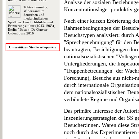
Raum, Wien: Praesens 2017
Analyse der sozialen Beziehunge
Tobias Temming
:
Konzentrationslager produktiv g
Widerstand im
deutschen und
niederländischen
Nach einer kurzen Erörterung der
Spielfilm. Geschichtsbilder und
Erinnerungskultur (1943-1963),
Rahmenbedingungen der Besuche 
Berlin / Boston: De Gruyter
Oldenbourg 2016
Besuchstypen analysiert: durch A
"Sprechgenehmigung" für den Be
Unterstützen Sie die sehepunkte
beantragten, Besichtigungen durc
nationalsozialistischen "Volksge
Untergliederungen, die Inspekti
"Truppenbetreuungen" der Wachma
Forschung), Besuche aus nicht-na
durch internationale Organisatio
dem nationalsozialistischen Deu
verbündete Regime und Organisa
Das primäre Interesse der Autorin
Inszenierungsstrategien der SS 
Besucher:innen. Waren diese Str
noch durch das Experimentieren