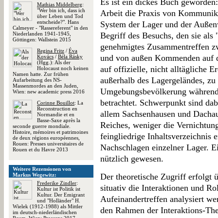
Es ist ein dickes Buch geworden:
Mathias Middelberg
:
"Wer bin ich, dass ich
Arbeit die Praxis von Kommunik
über Leben und Tod
entscheide?". Hans
System der Lager und der Außenw
Calmeyer - "Rassereferent" in den
Niederlanden 1941-1945,
Begriff des Besuchs, den sie als
Göttingen: Wallstein 2015
genehmigtes Zusammentreffen z
Regina Fritz
/
Éva
und von außen Kommenden auf de
Kovács
/
Béla Rásky
(Hgg.): Als der
auf offizielle, nicht alltägliche 
Holocaust noch keinen
Namen hatte. Zur frühen
außerhalb des Lagergeländes, zu 
Aufarbeitung des NS-
Massenmordes an den Juden,
Umgebungsbevölkerung während 
Wien: new academic press 2016
betrachtet. Schwerpunkt sind dab
Corinne Bouillot
: La
Reconstruction en
allem Sachsenhausen und Dachau
Normandie et en
Basse-Saxe après la
Reiches, weniger die Vernichtun
seconde guerre mondiale.
Histoire, mémoires et patrimoines
feingliedrige Inhaltsverzeichnis 
de deux régions européennes,
Rouen: Presses universitaires de
Nachschlagen einzelner Lager. Ei
Rouen et du Havre 2013
nützlich gewesen.
Weitere Rezensionen von
Markus Wegewitz:
Der theoretische Zugriff erfolgt
Frederike Zindler
:
situativ die Interaktionen und Ro
Kultur ist Politik ist
Kultur. Der Emigrant
Aufeinandertreffen analysiert we
und "Holländer" H.
Wielek (1912-1988) als Mittler
den Rahmen der Interaktions-The
im deutsch-niederländischen