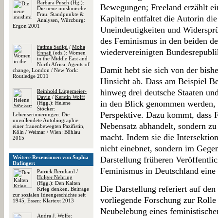
Barbara Pusch
(Hg.):
Bewegungen; Freeland erzählt ei
Die neue muslimische
Frau. Standpunkte &
Kapiteln entfaltet die Autorin die
Analysen, Würzburg:
Ergon 2001
Uneindeutigkeiten und Widersprü
des Feminismus in den beiden de
Fatima Sadiqi
/
Moha
wiedervereinigten Bundesrepublik
Ennaji
(eds.): Women
in the Middle East and
North Africa. Agents of
Damit hebt sie sich von der bish
change, London / New York:
Routledge 2011
Hinsicht ab. Dass am Beispiel Be
hinweg drei deutsche Staaten un
Reinhold Lütgemeier-
Davin
/
Kerstin Wolff
in den Blick genommen werden, is
(Hgg.): Helene
Stöcker:
Perspektive. Dazu kommt, dass Fr
Lebenserinnerungen. Die
unvollendete Autobiographie
Nebensatz abhandelt, sondern zu 
einer frauenbewegten Pazifistin,
Köln / Weimar / Wien: Böhlau
macht. Indem sie die Intersektion
2015
nicht einebnet, sondern im Gegent
Weitere Rezensionen von Sophia
Darstellung früheren Veröffentli
Dafinger:
Feminismus in Deutschland eine 
Patrick Bernhard
/
Holger Nehring
(Hgg.): Den Kalten
Die Darstellung referiert auf den 
Krieg denken. Beiträge
zur sozialen Ideengeschichte seit
vorliegende Forschung zur Rolle
1945, Essen: Klartext 2013
Neubelebung eines feministischen
Audra J. Wolfe
: