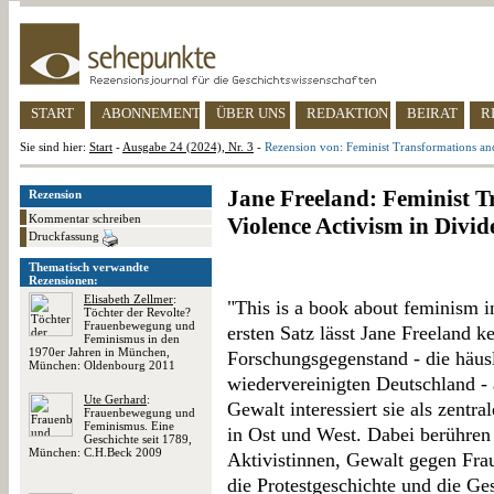
START
ABONNEMENT
ÜBER UNS
REDAKTION
BEIRAT
R
Sie sind hier:
Start
-
Ausgabe 24 (2024), Nr. 3
-
Rezension von: Feminist Transformations an
Jane Freeland: Feminist 
Rezension
Kommentar schreiben
Violence Activism in Divid
Druckfassung
Thematisch verwandte
Rezensionen:
Elisabeth Zellmer
:
"This is a book about feminism 
Töchter der Revolte?
Frauenbewegung und
ersten Satz lässt Jane Freeland k
Feminismus in den
1970er Jahren in München,
Forschungsgegenstand - die häus
München: Oldenbourg 2011
wiedervereinigten Deutschland - 
Ute Gerhard
:
Gewalt interessiert sie als zent
Frauenbewegung und
Feminismus. Eine
in Ost und West. Dabei berühren 
Geschichte seit 1789,
München: C.H.Beck 2009
Aktivistinnen, Gewalt gegen Fra
die Protestgeschichte und die Ge