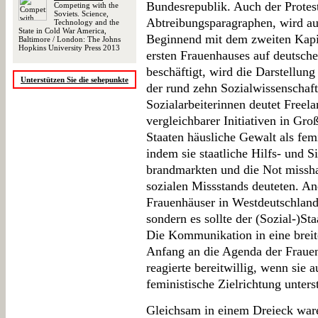
Bundesrepublik. Auch der Protes
Competing with the
Soviets. Science,
Abtreibungsparagraphen, wird au
Technology and the
State in Cold War America,
Beginnend mit dem zweiten Kapit
Baltimore / London: The Johns
Hopkins University Press 2013
ersten Frauenhauses auf deuts
beschäftigt, wird die Darstellun
Unterstützen Sie die sehepunkte
der rund zehn Sozialwissenschaft
Sozialarbeiterinnen deutet Freel
vergleichbarer Initiativen in Gro
Staaten häusliche Gewalt als fem
indem sie staatliche Hilfs- und 
brandmarkten und die Not missha
sozialen Missstands deuteten. And
Frauenhäuser in Westdeutschland 
sondern es sollte der (Sozial-)S
Die Kommunikation in eine breite
Anfang an die Agenda der Frauen
reagierte bereitwillig, wenn sie a
feministische Zielrichtung unterst
Gleichsam in einem Dreieck wa