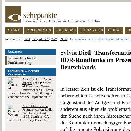
START
ABONNEMENT
ÜBER UNS
REDAKTION
BEIRAT
R
Sie sind hier:
Start
-
Ausgabe 24 (2024), Nr. 5
-
Rezension von: Transformation und Neustru
Sylvia Dietl: Transformat
Rezension
Kommentar schreiben
DDR-Rundfunks im Prozes
Druckfassung
Deutschlands
Thematisch verwandte
Rezensionen:
Anna Bischof
/
Zuzana
Jürgens
(eds.): Voices
of Freedom - Western
In letzter Zeit ist die Transfor
Interference? 60 Years
of Radio Free Europe, Göttingen:
beherrschten Gesellschaften in 
Vandenhoeck & Ruprecht 2015
Gegenstand der Zeitgeschichtsfor
Paweł Machcewicz
:
anderem aus einer als problem
Poland's War on Radio
Free Europe 1950-
der Suche nach ihren historischen
1989, Stanford, CA:
Stanford University Press 2014
die Konjunktur einschlägiger Fo
auf die erneute Polarisierung des