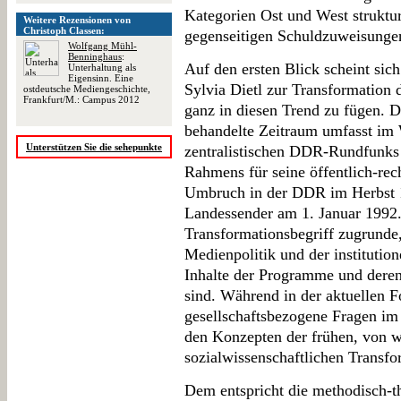
Kategorien Ost und West struktur
Weitere Rezensionen von
Christoph Classen:
gegenseitigen Schuldzuweisungen
Wolfgang Mühl-
Benninghaus
:
Auf den ersten Blick scheint sich
Unterhaltung als
Eigensinn. Eine
Sylvia Dietl zur Transformation
ostdeutsche Mediengeschichte,
Frankfurt/M.: Campus 2012
ganz in diesen Trend zu fügen. Do
behandelte Zeitraum umfasst im 
Unterstützen Sie die sehepunkte
zentralistischen DDR-Rundfunks 
Rahmens für seine öffentlich-re
Umbruch in der DDR im Herbst 1
Landessender am 1. Januar 1992. 
Transformationsbegriff zugrunde, 
Medienpolitik und der institutio
Inhalte der Programme und deren
sind. Während in der aktuellen F
gesellschaftsbezogene Fragen im 
den Konzepten der frühen, von w
sozialwissenschaftlichen Transfo
Dem entspricht die methodisch-t