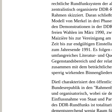
rechtliche Rundfunksystem der a
zentralistisch organisierte DDR-
Rahmen skizziert. Daran schließt
Modell von Merkel in drei Phasen
den Demonstrationen in der DDR 
freien Wahlen im März 1990, zw
Maizière bis zur Vereinigung am 
Zeit bis zur endgültigen Einste
zum Jahresende 1991. Es folgen 
umfangreiches Literatur- und Qu
Gegenstandsbereich und der rela
zusammen mit dem beträchtlichen
sperrig wirkenden Binnenglieder
Dietl charakterisiert den öffentl
Bundesrepublik in den "Rahmenbe
und organisatorisch, wobei sie de
Einflussnahme von Staat und Part
des DDR-Rundfunks ist totalitaris
dementsprechend wenig Raum fü