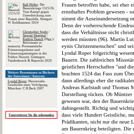
Frauen betroffen habe, sei eher e
Ralf Höller
: Die
Bauernkriege 1525/26.
ernsthaftes Problem gewesen - s
Vom Kampf gegen
Unterdrückung zum
nimmt die Auseinandersetzung mi
Traum einer Republik, Stuttgart:
W. Kohlhammer 2024
Denn der vorherrschende Eindru
dass die Verhältnisse nicht chris
Christopher Spehr
/
Siegrid Westphal
/
werden müssten (96). Martin Lut
Kathrin Paasch
(Hgg.):
Reformatio et
eynis Christenmenschen" und se
memoria. Protestantische
Erinnerungsräume und
Lyndal Roper folgerichtig wesent
Erinnerungsstrategien in der
Frühen Neuzeit, Göttingen:
Bauern. Die zahlreichen Missstä
Vandenhoeck & Ruprecht 2020
geistlichen Herrschaften "und di
Weitere Rezensionen zu Büchern
brachten 1524 das Fass zum Über
der Autorinnen / Autoren:
dann allerdings eher die radikal
Lyndal Roper
: Hexenwahn.
Geschichte einer Verfolgung,
Andreas Karlstadt und Thomas Mü
München: C.H.Beck 2007
Darstellung rücken. Ob Müntzer 
gewesen war, den der Bauernkrieg
dahingestellt. Richtig und wichti
dass viele Hundert Geistliche, m
Unterstützen Sie die sehepunkte
Prädikanten, nicht nur die neue 
am Bauernkrieg beteiligten. Die