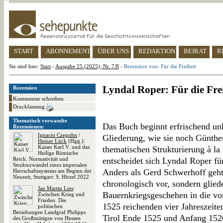
START
ABONNEMENT
ÜBER UNS
REDAKTION
BEIRAT
R
Sie sind hier:
Start
-
Ausgabe 25 (2025), Nr. 7/8
-
Rezension von: Für die Freiheit
Lyndal Roper: Für die Fre
Rezension
Kommentar schreiben
Druckfassung
Thematisch verwandte
Das Buch beginnt erfrischend unk
Rezensionen:
Ignacio Czeguhn
/
Gliederung, wie sie noch Günther
Heiner Lück
(Hgg.):
Kaiser Karl V. und das
thematischen Strukturierung à l
Heilige Römische
Reich. Normativität und
entscheidet sich Lyndal Roper fü
Strukturwandel eines imperialen
Anders als Gerd Schwerhoff geht 
Herrschaftssystems am Beginn der
Neuzeit, Stuttgart: S. Hirzel 2022
chronologisch vor, sondern glied
Jan Martin Lies
:
Bauernkriegsgeschehen in die v
Zwischen Krieg und
Frieden. Die
1525 reichenden vier Jahreszeite
politischen
Beziehungen Landgraf Philipps
Tirol Ende 1525 und Anfang 1526
des Großmütigen von Hessen