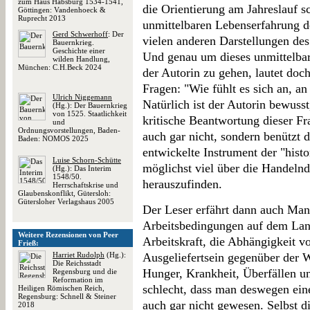
zum Haus Habsburg 1534-1541,
die Orientierung am Jahreslauf s
Göttingen: Vandenhoeck &
Ruprecht 2013
unmittelbaren Lebenserfahrung d
Gerd Schwerhoff
: Der
vielen anderen Darstellungen de
Bauernkrieg.
Geschichte einer
Und genau um dieses unmittelbar
wilden Handlung,
München: C.H.Beck 2024
der Autorin zu gehen, lautet doch
Fragen: "Wie fühlt es sich an, a
Ulrich Niggemann
Natürlich ist der Autorin bewusst
(Hg.): Der Bauernkrieg
von 1525. Staatlichkeit
kritische Beantwortung dieser Fra
und
Ordnungsvorstellungen, Baden-
auch gar nicht, sondern benützt d
Baden: NOMOS 2025
entwickelte Instrument der "hist
Luise Schorn-Schütte
möglichst viel über die Handelnde
(Hg.): Das Interim
1548/50.
herauszufinden.
Herrschaftskrise und
Glaubenskonflikt, Gütersloh:
Gütersloher Verlagshaus 2005
Der Leser erfährt dann auch Man
Arbeitsbedingungen auf dem Lan
Weitere Rezensionen von Peer
Arbeitskraft, die Abhängigkeit v
Frieß:
Harriet Rudolph
(Hg.):
Ausgeliefertsein gegenüber der 
Die Reichsstadt
Hunger, Krankheit, Überfällen un
Regensburg und die
Reformation im
schlecht, dass man deswegen eine
Heiligen Römischen Reich,
Regensburg: Schnell & Steiner
auch gar nicht gewesen. Selbst d
2018