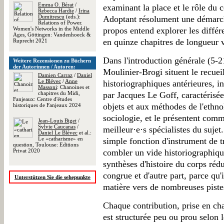
Emma O. Bérat
/
examinant la place et le rôle du
Rebecca Hardie
/
Irina
Dumitrescu
(eds.):
Adoptant résolument une démarche
Relations of Power.
Women's Networks in the Middle
propos entend explorer les différ
Ages, Göttingen: Vandenhoeck &
en quinze chapitres de longueur v
Ruprecht 2021
Dans l'introduction générale (5-
Weitere Rezensionen zu Büchern
der Autorinnen / Autoren:
Moulinier-Brogi situent le recue
Damien Carraz
/
Daniel
Le Blévec
/
Anne
historiographiques antérieures, i
Massoni
: Chanoines et
chapitres du Midi,
par Jacques Le Goff, caractéris
Fanjeaux: Centre d'études
objets et aux méthodes de l'ethnol
historiques de Fanjeaux 2024
sociologie, et le présentent comme
Jean-Louis Biget
/
Sylvie Caucanas
/
meilleur·e·s spécialistes du sujet
Daniel Le Blévec
et al.:
Le «catharisme» en
simple fonction d'instrument de tr
question, Toulouse: Editions
Privat 2020
combler un vide historiographiqu
synthèses d'histoire du corps réd
congrue et d'autre part, parce qu'
Unterstützen Sie die sehepunkte
matière vers de nombreuses piste
Chaque contribution, prise en cha
est structurée peu ou prou selon