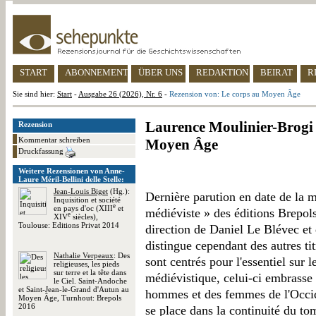
START
ABONNEMENT
ÜBER UNS
REDAKTION
BEIRAT
R
Sie sind hier:
Start
-
Ausgabe 26 (2026), Nr. 6
-
Rezension von: Le corps au Moyen Âge
Laurence Moulinier-Brogi /
Rezension
Kommentar schreiben
Moyen Âge
Druckfassung
Weitere Rezensionen von Anne-
Laure Méril-Bellini delle Stelle:
Jean-Louis Biget
(Hg.):
Dernière parution en date de la ma
Inquisition et société
e
en pays d'oc (XIII
et
médiéviste » des éditions Brepol
e
XIV
siècles),
Toulouse: Editions Privat 2014
direction de Daniel Le Blévec et
distingue cependant des autres titr
Nathalie Verpeaux
: Des
sont centrés pour l'essentiel sur l
religieuses, les pieds
sur terre et la tête dans
médiévistique, celui-ci embrasse 
le Ciel. Saint-Andoche
et Saint-Jean-le-Grand d'Autun au
hommes et des femmes de l'Occiden
Moyen Âge, Turnhout: Brepols
2016
se place dans la continuité du to