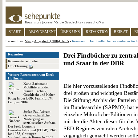
START
ABONNEMENT
ÜBER UNS
REDAKTION
BEIRAT
R
Sie sind hier:
Start
-
Ausgabe 6 (2006), Nr. 5
-
Rezension: Drei Findbücher zu zentralen Arch
Drei Findbücher zu zentra
Rezension
Kommentar schreiben
und Staat in der DDR
Druckfassung
Weitere Rezensionen von Dierk
Hoffmann:
Karin Zachmann
:
Die hier vorzustellenden Findbüc
Mobilisierung der
Frauen. Technik,
drei großen und wichtigen Bestä
Geschlecht und Kalter
Krieg in der DDR, Frankfurt/M.:
Die Stiftung Archiv der Parteie
Campus 2004
im Bundesarchiv (SAPMO) hat vo
Stefan Paul Werum
:
einzelne Mikrofiche-Editionen in
Gewerkschaftlicher
Niedergang im
mit der die Akten dieser für das
sozialistischen Aufbau.
Der Freie Deutsche
SED-Regimes zentralen Archivbes
Gewerkschaftsbund (FDGB) 1945
bis 1953, Göttingen:
zugänglich gemacht werden soll
Vandenhoeck & Ruprecht 2005