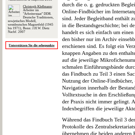
durch die o. g. gedruckten Beglei
Christoph Kleßmann
:
Arbeiter im
Online-Findbücher im Internetan
"Arbeiterstaat" DDR.
Deutsche Traditionen,
sind. Jeder Begleitband enthält 
sowjetisches Modell,
in die Bestandsgeschichte; bei d
westdeutsches Magnetfeld (1945
bis 1971), Bonn: J.H.W. Dietz
handelt es sich einfach um eine
Nachf. 2007
den bisher nur im Archiv einseh
erschienen sind. Es folgt ein Ver
Unterstützen Sie die sehepunkte
knappen Angaben zu den enthal
auf die jeweilige Mikrofichenum
schmalen Einführungsbände durch
das Findbuch zu Teil 3 einen Sac
Nutzung der Online-Findbücher, d
Navigation innerhalb der Bestand
Volltextsuche in den Erschließu
der Praxis nicht immer gelingt.
Indexbegriffen die jeweilige Akt
Während das Findbuch Teil 3 der
Protokolle des Zentralsekretariat
übernehmen die beiden anderen F