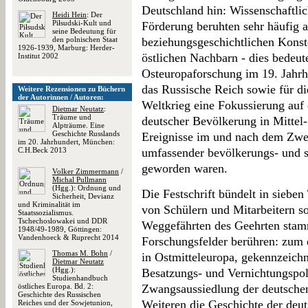
Deutschland hin: Wissenschaftlic
Heidi Hein
: Der
Piłsudski-Kult und
Förderung beruhten sehr häufig 
seine Bedeutung für
den polnischen Staat
beziehungsgeschichtlichen Konst
1926-1939, Marburg: Herder-
östlichen Nachbarn - dies bedeut
Institut 2002
Osteuropaforschung im 19. Jahrh
das Russische Reich sowie für d
Weitere Rezensionen zu Büchern
der Autorinnen / Autoren:
Weltkrieg eine Fokussierung auf
Dietmar Neutatz
:
Träume und
deutscher Bevölkerung in Mittel-
Alpträume. Eine
Geschichte Russlands
Ereignisse im und nach dem Zwe
im 20. Jahrhundert, München:
C.H.Beck 2013
umfassender bevölkerungs- und 
geworden waren.
Volker Zimmermann
/
Michal Pullmann
(Hgg.): Ordnung und
Die Festschrift bündelt in siebe
Sicherheit, Devianz
und Kriminalität im
von Schülern und Mitarbeitern s
Staatssozialismus.
Tschechoslowakei und DDR
Weggefährten des Geehrten stamm
1948/49-1989, Göttingen:
Vandenhoeck & Ruprecht 2014
Forschungsfelder berühren: zum 
Thomas M. Bohn
/
in Ostmitteleuropa, gekennzeichne
Dietmar Neutatz
(Hgg.):
Besatzungs- und Vernichtungspol
Studienhandbuch
östliches Europa. Bd. 2:
Zwangsaussiedlung der deutsche
Geschichte des Russischen
Weiteren die Geschichte der deu
Reiches und der Sowjetunion,