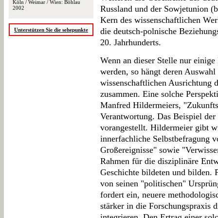
Köln / Weimar / Wien: Böhlau
Russland und der Sowjetunion (b
2002
Kern des wissenschaftlichen Wer
die deutsch-polnische Beziehungs
Unterstützen Sie die sehepunkte
20. Jahrhunderts.
Wenn an dieser Stelle nur einige 
werden, so hängt deren Auswahl 
wissenschaftlichen Ausrichtung 
zusammen. Eine solche Perspekt
Manfred Hildermeiers, "Zukunfts
Verantwortung. Das Beispiel der
vorangestellt. Hildermeier gibt w
innerfachliche Selbstbefragung vo
Großereignisse" sowie "Verwissen
Rahmen für die disziplinäre Ent
Geschichte bildeten und bilden. P
von seinen "politischen" Ursprü
fordert ein, neuere methodologis
stärker in die Forschungspraxis 
integrieren. Den Ertrag einer so