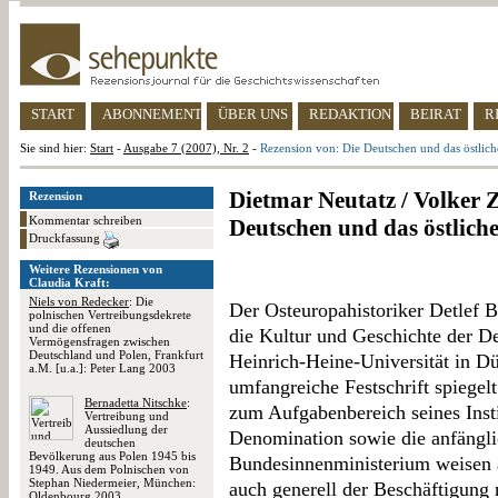
START
ABONNEMENT
ÜBER UNS
REDAKTION
BEIRAT
R
Sie sind hier:
Start
-
Ausgabe 7 (2007), Nr. 2
-
Rezension von: Die Deutschen und das östlic
Dietmar Neutatz / Volker
Rezension
Kommentar schreiben
Deutschen und das östlich
Druckfassung
Weitere Rezensionen von
Claudia Kraft:
Niels von Redecker
: Die
Der Osteuropahistoriker Detlef Bra
polnischen Vertreibungsdekrete
und die offenen
die Kultur und Geschichte der D
Vermögensfragen zwischen
Deutschland und Polen, Frankfurt
Heinrich-Heine-Universität in D
a.M. [u.a.]: Peter Lang 2003
umfangreiche Festschrift spiege
Bernadetta Nitschke
:
zum Aufgabenbereich seines Inst
Vertreibung und
Aussiedlung der
Denomination sowie die anfängli
deutschen
Bevölkerung aus Polen 1945 bis
Bundesinnenministerium weisen au
1949. Aus dem Polnischen von
Stephan Niedermeier, München:
auch generell der Beschäftigung 
Oldenbourg 2003