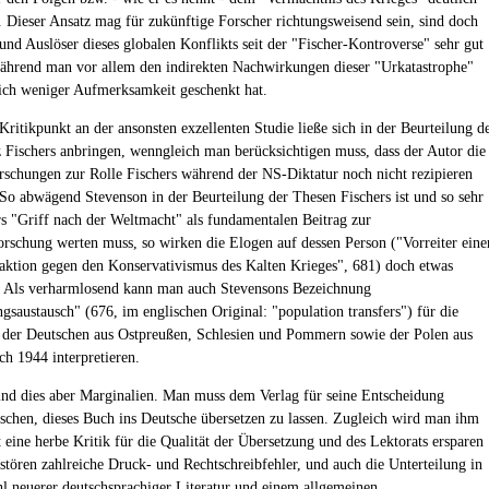
Dieser Ansatz mag für zukünftige Forscher richtungsweisend sein, sind doch
und Auslöser dieses globalen Konflikts seit der "Fischer-Kontroverse" sehr gut
während man vor allem den indirekten Nachwirkungen dieser "Urkatastrophe"
lich weniger Aufmerksamkeit geschenkt hat.
Kritikpunkt an der ansonsten exzellenten Studie ließe sich in der Beurteilung d
z Fischers anbringen, wenngleich man berücksichtigen muss, dass der Autor die
rschungen zur Rolle Fischers während der NS-Diktatur noch nicht rezipieren
 So abwägend Stevenson in der Beurteilung der Thesen Fischers ist und so sehr
s "Griff nach der Weltmacht" als fundamentalen Beitrag zur
orschung werten muss, so wirken die Elogen auf dessen Person ("Vorreiter eine
aktion gegen den Konservativismus des Kalten Krieges", 681) doch etwas
. Als verharmlosend kann man auch Stevensons Bezeichnung
gsaustausch" (676, im englischen Original: "population transfers") für die
 der Deutschen aus Ostpreußen, Schlesien und Pommern sowie der Polen aus
ch 1944 interpretieren.
ind dies aber Marginalien. Man muss dem Verlag für seine Entscheidung
chen, dieses Buch ins Deutsche übersetzen zu lassen. Zugleich wird man ihm
t eine herbe Kritik für die Qualität der Übersetzung und des Lektorats ersparen
stören zahlreiche Druck- und Rechtschreibfehler, und auch die Unterteilung in
l neuerer deutschsprachiger Literatur und einem allgemeinen