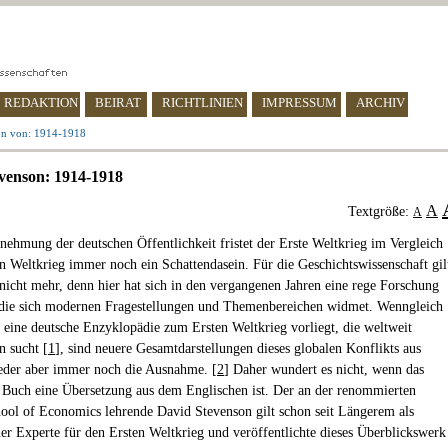
REDAKTION
BEIRAT
RICHTLINIEN
IMPRESSUM
ARCHIV
on von: 1914-1918
venson: 1914-1918
A
Textgröße:
A
nehmung der deutschen Öffentlichkeit fristet der Erste Weltkrieg im Vergleich
 Weltkrieg immer noch ein Schattendasein. Für die Geschichtswissenschaft gil
h nicht mehr, denn hier hat sich in den vergangenen Jahren eine rege Forschung
 die sich modernen Fragestellungen und Themenbereichen widmet. Wenngleich
e eine deutsche Enzyklopädie zum Ersten Weltkrieg vorliegt, die weltweit
n sucht [
1
], sind neuere Gesamtdarstellungen dieses globalen Konflikts aus
eder aber immer noch die Ausnahme. [
2
] Daher wundert es nicht, wenn das
 Buch eine Übersetzung aus dem Englischen ist. Der an der renommierten
ol of Economics lehrende David Stevenson gilt schon seit Längerem als
er Experte für den Ersten Weltkrieg und veröffentlichte dieses Überblickswerk