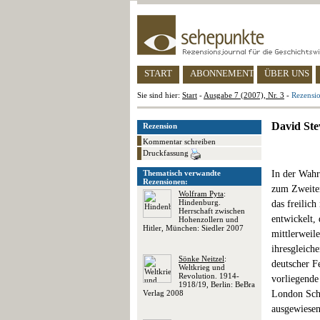
START
ABONNEMENT
ÜBER UNS
Sie sind hier:
Start
-
Ausgabe 7 (2007), Nr. 3
-
Rezensi
David Ste
Rezension
Kommentar schreiben
Druckfassung
Thematisch verwandte
In der Wahr
Rezensionen:
zum Zweiten
Wolfram Pyta
:
Hindenburg.
das freilic
Herrschaft zwischen
entwickelt,
Hohenzollern und
Hitler, München: Siedler 2007
mittlerweil
ihresgleiche
Sönke Neitzel
:
deutscher F
Weltkrieg und
Revolution. 1914-
vorliegende
1918/19, Berlin: BeBra
Verlag 2008
London Scho
ausgewiesen