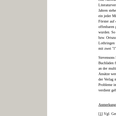
Literaturve
Jahren stehe
ein jeder Mi
Förster auf
offenbaren 
wurden. So 
bzw. Ortszu
Lothringen 
mit zwei "l
Stevensons 
Buchläden f
an der mult
Ansätze wer
der Verlag 
Probleme in
verdient ge
Anmerkung
[
1
] Vgl. Ge