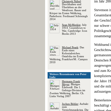
im Jahr 200
Christoph Nübel
:
Durchhalten und
Überleben an der
Stevenson i
Westfront. Raum und
Körper im Ersten Weltkrieg,
Gesamtdarst
Paderborn: Ferdinand Schöningh
2014
der Geschic
Sean McMeekin
: July
nur schwer 
1914. Countdown to
Politikgesc
War, Cambridge: Icon
Books 2013
zusammenge
Wohltuend i
Michael Pesek
: Das
Geschichtsw
Ende eines
Kolonialreiches.
germanozent
Ostafrika im Ersten
Weltkrieg, Frankfurt/M.: Campus
Deutschen R
2010
ausgewogen 
und zum Kri
Weitere Rezensionen von Peter
kompliziert
Lieb:
der Jahre 1
Hermann Frank
Meyer
: Blutiges
und die mil
Edelweiß. Die 1.
Gebirgs-Division im
aufzuzeigen
Zweiten Weltkrieg, Berlin: Ch.
Links Verlag 2007
Bemerkenswe
Jochen Böhler
: Auftakt
beschäftigt
zum
Vernichtungskrieg. Die
widmet aber