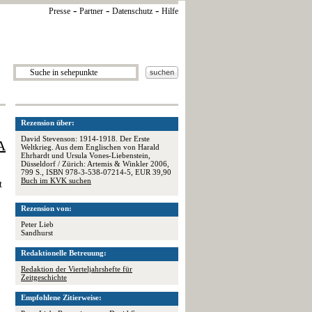
-
-
-
Presse
Partner
Datenschutz
Hilfe
Rezension über:
David Stevenson: 1914-1918. Der Erste
A
Weltkrieg. Aus dem Englischen von Harald
Ehrhardt und Ursula Vones-Liebenstein,
Düsseldorf / Zürich: Artemis & Winkler 2006,
799 S., ISBN 978-3-538-07214-5, EUR 39,90
Buch im KVK suchen
t
Rezension von:
Peter Lieb
Sandhurst
Redaktionelle Betreuung:
Redaktion der Vierteljahrshefte für
Zeitgeschichte
Empfohlene Zitierweise: