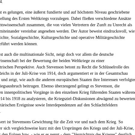
4.
st es gelungen, eine äußerst fundierte und auf höchstem Niveau geschriebene
ellung des Ersten Weltkriegs vorzulegen. Dabei fließen verschiedene Ansätze
htswissenschaft zusammen, die von vielen Vertretern der Zunft zu Unrecht als
miteinander vereinbar angesehen werden. Der Autor beweist eindrucksvoll, wie
hichte, Sozialgeschichte, Kulturgeschichte und operative Militärgeschichte
führt werden können.
st auch die multinationale Sicht, neigt doch vor allem die deutsche
issenschaft bei der Bewertung der beiden Weltkriege zu einer
rischen Perspektive. Auch Stevenson betont zu Recht die Schlüsselrolle des
eichs in der Juli-Krise von 1914, doch argumentiert er in der Gesamtschau
und zeigt, wie auch die anderen europäischen Staaten ihre Interessen verfolgte
egsausbruch beitrugen. Ebenso überzeugend gelingt es Stevenson, die
en innenpolitischen Vorgänge in den einzelnen Krieg führenden Staaten währen
914 bis 1918 zu analysieren, die Kriegsziel-Diskussionen abwägend zu bewerten
itärischen Ereignisse sowie Interdependenzen auf den Schlachtfeldern
.
rt ist Stevensons Gewichtung für die Zeit vor und nach dem Krieg. So
 er sich vergleichsweise kurz mit den Ursprüngen des Kriegs und der Juli-Krise,
 den Folgen bzw. - wie er es nennt - dem "Vermächtnis des Krieges" deutlich