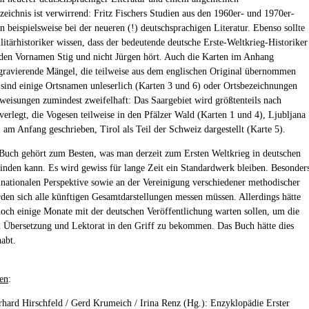
rzeichnis ist verwirrend: Fritz Fischers Studien aus den 1960er- und 1970er-
n beispielsweise bei der neueren (!) deutschsprachigen Literatur. Ebenso sollte
litärhistoriker wissen, dass der bedeutende deutsche Erste-Weltkrieg-Historiker
 den Vornamen Stig und nicht Jürgen hört. Auch die Karten im Anhang
gravierende Mängel, die teilweise aus dem englischen Original übernommen
sind einige Ortsnamen unleserlich (Karten 3 und 6) oder Ortsbezeichnungen
weisungen zumindest zweifelhaft: Das Saargebiet wird größtenteils nach
verlegt, die Vogesen teilweise in den Pfälzer Wald (Karten 1 und 4), Ljubljana
" am Anfang geschrieben, Tirol als Teil der Schweiz dargestellt (Karte 5).
Buch gehört zum Besten, was man derzeit zum Ersten Weltkrieg in deutschen
inden kann. Es wird gewiss für lange Zeit ein Standardwerk bleiben. Besonder
inationalen Perspektive sowie an der Vereinigung verschiedener methodischer
den sich alle künftigen Gesamtdarstellungen messen müssen. Allerdings hätte
noch einige Monate mit der deutschen Veröffentlichung warten sollen, um die
 Übersetzung und Lektorat in den Griff zu bekommen. Das Buch hätte dies
habt.
en
:
rhard Hirschfeld / Gerd Krumeich / Irina Renz (Hg.): Enzyklopädie Erster