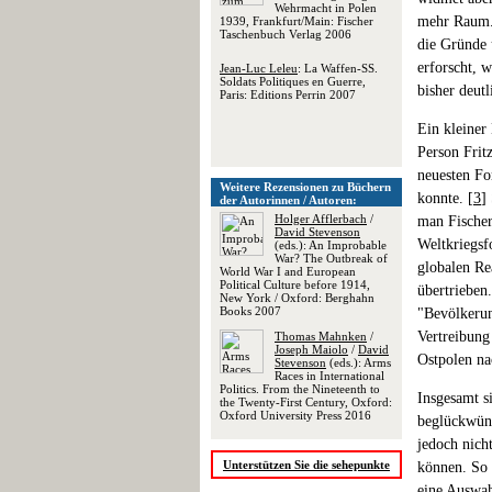
Wehrmacht in Polen
mehr Raum. 
1939, Frankfurt/Main: Fischer
Taschenbuch Verlag 2006
die Gründe 
erforscht, 
Jean-Luc Leleu
: La Waffen-SS.
Soldats Politiques en Guerre,
bisher deut
Paris: Editions Perrin 2007
Ein kleiner 
Person Frit
neuesten Fo
Weitere Rezensionen zu Büchern
konnte. [
3
]
der Autorinnen / Autoren:
Holger Afflerbach
/
man Fischer
David Stevenson
Weltkriegsf
(eds.): An Improbable
War? The Outbreak of
globalen Re
World War I and European
Political Culture before 1914,
übertrieben
New York / Oxford: Berghahn
Books 2007
"Bevölkerun
Vertreibung
Thomas Mahnken
/
Joseph Maiolo
/
David
Ostpolen na
Stevenson
(eds.): Arms
Races in International
Politics. From the Nineteenth to
Insgesamt s
the Twenty-First Century, Oxford:
Oxford University Press 2016
beglückwüns
jedoch nich
Unterstützen Sie die sehepunkte
können. So 
eine Auswah