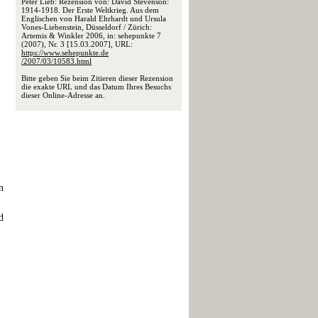
Peter Lieb: Rezension von: David Stevenson:
1914-1918. Der Erste Weltkrieg. Aus dem
Englischen von Harald Ehrhardt und Ursula
Vones-Liebenstein, Düsseldorf / Zürich:
Artemis & Winkler 2006, in: sehepunkte 7
(2007), Nr. 3 [15.03.2007], URL:
https://www.sehepunkte.de
/2007/03/10583.html
Bitte geben Sie beim Zitieren dieser Rezension
die exakte URL und das Datum Ihres Besuchs
dieser Online-Adresse an.
n
d