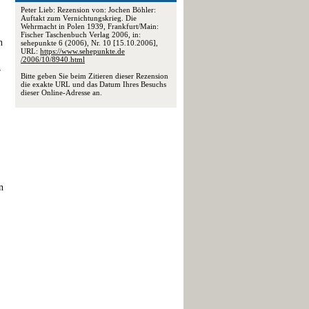
Peter Lieb: Rezension von: Jochen Böhler:
Auftakt zum Vernichtungskrieg. Die
Wehrmacht in Polen 1939, Frankfurt/Main:
Fischer Taschenbuch Verlag 2006, in:
n
sehepunkte 6 (2006), Nr. 10 [15.10.2006],
URL:
https://www.sehepunkte.de
/2006/10/8940.html
r
Bitte geben Sie beim Zitieren dieser Rezension
die exakte URL und das Datum Ihres Besuchs
dieser Online-Adresse an.
n