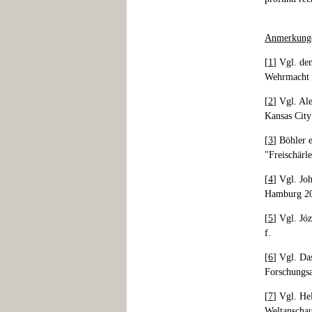
Anmerkung
[
1
] Vgl. de
Wehrmacht i
[
2
] Vgl. Ale
Kansas City
[
3
] Böhler 
"Freischärl
[
4
] Vgl. Jo
Hamburg 2
[
5
] Vgl. Jó
f.
[
6
] Vgl. Da
Forschungsa
[
7
] Vgl. He
Weltanschau