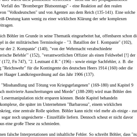
 Vorfall des "Bromberger Blutsonntags" - eine Reaktion auf den realen
von "Volksdeutschen" und von Agenten aus dem Reich (135-141). Eine solche
ß-Deutung kann wenig zu einer wirklichen Klärung der sehr komplexen
itragen.
ich Böhler im Grunde in seine Thematik eingearbeitet hat, offenbaren schon di
el in der militärischen Terminologie - "3. Bataillon der I. Kompanie" (102),
r der 2. Kompanie" (140), "von der Wehrmacht verabschiedete
erische Befehle'" (152), "verantwortlichen Offizier als einen Feldwebel [!] der
(172, Fn 747), "2. Leutnant d.R." (196) - sowie einige Sachfehler, z. B. die
 "Reichswehr" für die Kontingente des deutschen Heers 1914 (160) oder die
er Haager Landkriegsordnung auf das Jahr 1906 (137).
7 "Misshandlung und Tötung von Kriegsgefangenen" (169-180) und Kapitel 9
sch motivierte Ausschreitungen und Morde" (188-200) wird man Böhler den
 Lesermanipulation nicht ersparen können. Beide Kapitel behandeln
komplexe, die später im Unternehmen "Barbarossa", einem wirklichen
krieg, eine zentrale Rolle spielten. Böhler kann nicht viel mehr als einige - z
 sogar noch ungesicherte - Einzelfälle liefern. Dennoch scheut er nicht davor
aus eine große These zu schmieden.
n falsche Interpretationen und inhaltliche Fehler. So schreibt Böhler, dass "n