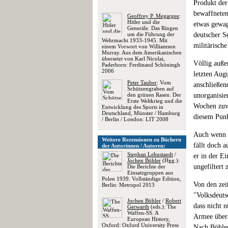
Produkt der
bewaffneten
Geoffrey P. Megargee
:
Hitler und die
etwas gewagt
Generäle. Das Ringen
um die Führung der
deutscher Se
Wehrmacht 1933-1945. Mit
militärisch
einem Vorwort von Williamson
Murray. Aus dem Amerikanischen
übersetzt von Karl Nicolai,
Völlig auße
Paderborn: Ferdinand Schöningh
2006
letzten Aug
Peter Tauber
: Vom
anschließen
Schützengraben auf
den grünen Rasen. Der
unorganisie
Erste Weltkrieg und die
Wochen zuvo
Entwicklung des Sports in
Deutschland, Münster / Hamburg
diesem Punk
/ Berlin / London: LIT 2008
Auch wenn B
Weitere Rezensionen zu Büchern
fällt doch 
der Autorinnen / Autoren:
Stephan Lehnstaedt
/
er in der Ei
Jochen Böhler
(Hgg.):
ungefiltert
Die Berichte der
Einsatzgruppen aus
Polen 1939. Vollständige Edition,
Von den zei
Berlin: Metropol 2013
"Volksdeutsc
Jochen Böhler
/
Robert
dass nicht n
Gerwarth
(eds.): The
Waffen-SS. A
Armee übera
European History,
Oxford: Oxford University Press
Nach Böhler