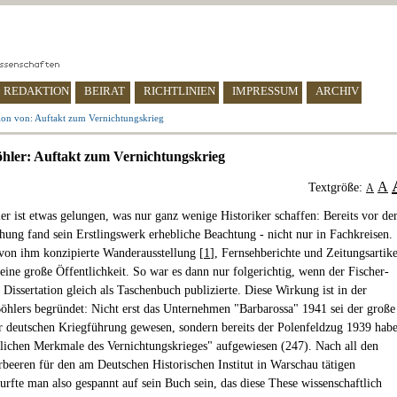
REDAKTION
BEIRAT
RICHTLINIEN
IMPRESSUM
ARCHIV
ion von: Auftakt zum Vernichtungskrieg
hler: Auftakt zum Vernichtungskrieg
A
Textgröße:
A
er ist etwas gelungen, was nur ganz wenige Historiker schaffen: Bereits vor de
chung fand sein Erstlingswerk erhebliche Beachtung - nicht nur in Fachkreisen.
von ihm konzipierte Wanderausstellung [
1
], Fernsehberichte und Zeitungsartike
 eine große Öffentlichkeit. So war es dann nur folgerichtig, wenn der Fischer-
 Dissertation gleich als Taschenbuch publizierte. Diese Wirkung ist in der
öhlers begründet: Nicht erst das Unternehmen "Barbarossa" 1941 sei der große
r deutschen Kriegführung gewesen, sondern bereits der Polenfeldzug 1939 hab
tlichen Merkmale des Vernichtungskrieges" aufgewiesen (247). Nach all den
rbeeren für den am Deutschen Historischen Institut in Warschau tätigen
durfte man also gespannt auf sein Buch sein, das diese These wissenschaftlich