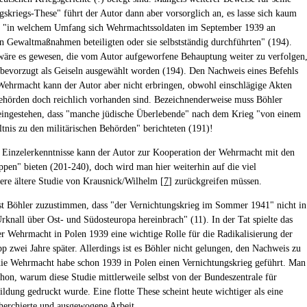
gskriegs-These" führt der Autor dann aber vorsorglich an, es lasse sich kaum
, "in welchem Umfang sich Wehrmachtssoldaten im September 1939 an
en Gewaltmaßnahmen beteiligten oder sie selbstständig durchführten" (194).
 wäre es gewesen, die vom Autor aufgeworfene Behauptung weiter zu verfolgen
 bevorzugt als Geiseln ausgewählt worden (194). Den Nachweis eines Befehls
 Wehrmacht kann der Autor aber nicht erbringen, obwohl einschlägige Akten
ehörden doch reichlich vorhanden sind. Bezeichnenderweise muss Böhler
 eingestehen, dass "manche jüdische Überlebende" nach dem Krieg "von einem
ltnis zu den militärischen Behörden" berichteten (191)!
 Einzelerkenntnisse kann der Autor zur Kooperation der Wehrmacht mit den
ppen" bieten (201-240), doch wird man hier weiterhin auf die viel
re ältere Studie von Krausnick/Wilhelm [
7
] zurückgreifen müssen.
ist Böhler zuzustimmen, dass "der Vernichtungskrieg im Sommer 1941" nicht in
Urknall über Ost- und Südosteuropa hereinbrach" (11). In der Tat spielte das
er Wehrmacht in Polen 1939 eine wichtige Rolle für die Radikalisierung der
p zwei Jahre später. Allerdings ist es Böhler nicht gelungen, den Nachweis zu
die Wehrmacht habe schon 1939 in Polen einen Vernichtungskrieg geführt. Man
schon, warum diese Studie mittlerweile selbst von der Bundeszentrale für
ildung gedruckt wurde. Eine flotte These scheint heute wichtiger als eine
herchierte und ausgewogene Arbeit.