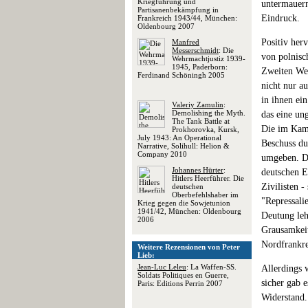
Kriegführung und
untermauern 
Partisanenbekämpfung in
Eindruck.
Frankreich 1943/44, München:
Oldenbourg 2007
Positiv her
Manfred
Messerschmidt
: Die
von polnisc
Wehrmachtjustiz 1939-
1945, Paderborn:
Zweiten Wel
Ferdinand Schöningh 2005
nicht nur a
in ihnen ei
Valeriy Zamulin
:
Demolishing the Myth.
das eine un
The Tank Battle at
Die im Kamp
Prokhorovka, Kursk,
July 1943: An Operational
Beschuss du
Narrative, Solihull: Helion &
Company 2010
umgeben. Di
Johannes Hürter
:
deutschen E
Hitlers Heerführer. Die
Zivilisten 
deutschen
Oberbefehlshaber im
"Repressali
Krieg gegen die Sowjetunion
1941/42, München: Oldenbourg
Deutung leh
2006
Grausamkeit
Nordfrankre
Weitere Rezensionen von Peter
Lieb:
Jean-Luc Leleu
: La Waffen-SS.
Allerdings 
Soldats Politiques en Guerre,
sicher gab 
Paris: Editions Perrin 2007
Widerstand.