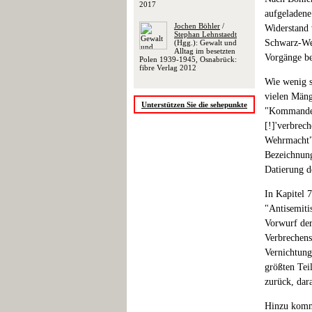
2017
aufgeladene
Jochen Böhler
/
Widerstand 
Stephan Lehnstaedt
Schwarz-Wei
(Hgg.): Gewalt und
Alltag im besetzten
Vorgänge be
Polen 1939-1945, Osnabrück:
fibre Verlag 2012
Wie wenig s
vielen Mäng
Unterstützen Sie die sehepunkte
"Kommandeu
[!]'verbrech
Wehrmacht" 
Bezeichnung
Datierung d
In Kapitel 
"Antisemiti
Vorwurf der
Verbrechens
Vernichtungs
größten Teil
zurück, dar
Hinzu komme