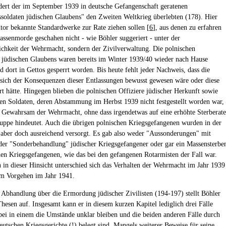
ert der im September 1939 in deutsche Gefangenschaft geratenen
soldaten jüdischen Glaubens" den Zweiten Weltkrieg überlebten (178). Hier
utor bekannte Standardwerke zur Rate ziehen sollen [
6
], aus denen zu erfahren
Massenmorde geschahen nicht - wie Böhler suggeriert - unter der
ichkeit der Wehrmacht, sondern der Zivilverwaltung. Die polnischen
jüdischen Glaubens waren bereits im Winter 1939/40 wieder nach Hause
d dort in Gettos gesperrt worden. Bis heute fehlt jeder Nachweis, dass die
ich der Konsequenzen dieser Entlassungen bewusst gewesen wäre oder diese
ert hätte. Hingegen blieben die polnischen Offiziere jüdischer Herkunft sowie
hen Soldaten, deren Abstammung im Herbst 1939 nicht festgestellt worden war,
 Gewahrsam der Wehrmacht, ohne dass irgendetwas auf eine erhöhte Sterberate
ruppe hindeutet. Auch die übrigen polnischen Kriegsgefangenen wurden in der
 aber doch ausreichend versorgt. Es gab also weder "Aussonderungen" mit
der "Sonderbehandlung" jüdischer Kriegsgefangener oder gar ein Massensterbe
hen Kriegsgefangenen, wie das bei den gefangenen Rotarmisten der Fall war.
n in dieser Hinsicht unterschied sich das Verhalten der Wehrmacht im Jahr 1939
m Vorgehen im Jahr 1941.
 Abhandlung über die Ermordung jüdischer Zivilisten (194-197) stellt Böhler
Thesen auf. Insgesamt kann er in diesem kurzen Kapitel lediglich drei Fälle
ei in einem die Umstände unklar bleiben und die beiden anderen Fälle durch
eutschen Kriegsgerichte (!) belegt sind. Mangels weiterer Beweise für seine