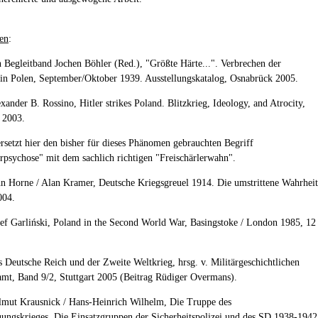
en
:
n Begleitband Jochen Böhler (Red.), "Größte Härte...". Verbrechen der
n Polen, September/Oktober 1939. Ausstellungskatalog, Osnabrück 2005.
xander B. Rossino, Hitler strikes Poland. Blitzkrieg, Ideology, and Atrocity,
 2003.
ersetzt hier den bisher für dieses Phänomen gebrauchten Begriff
erpsychose" mit dem sachlich richtigen "Freischärlerwahn".
hn Horne / Alan Kramer, Deutsche Kriegsgreuel 1914. Die umstrittene Wahrheit
004.
zef Garliński, Poland in the Second World War, Basingstoke / London 1985, 12
s Deutsche Reich und der Zweite Weltkrieg, hrsg. v. Militärgeschichtlichen
mt, Band 9/2, Stuttgart 2005 (Beitrag Rüdiger Overmans).
lmut Krausnick / Hans-Heinrich Wilhelm, Die Truppe des
ungskrieges. Die Einsatzgruppen der Sicherheitspolizei und des SD 1938-1942