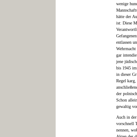
wenige hund
Mannschafts
hätte der A
ist: Diese 
Verantwortl
Gefangenen 
entlassen un
Wehrmacht s
gar intendi
jene jüdisc
bis 1945 im
in dieser G
Regel karg,
anschließen
der polnisc
Schon allei
gewaltig vo
Auch in der
vorschnell 
nennen, wob
Akten der d