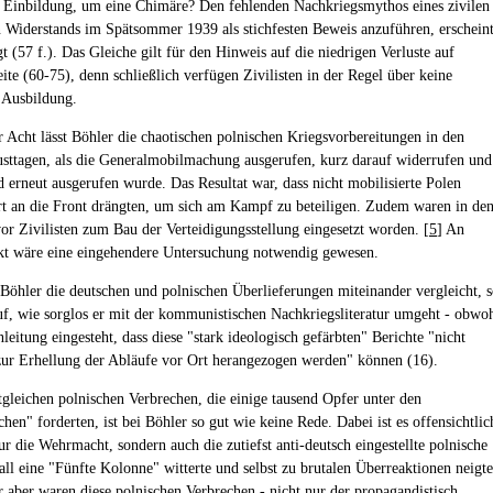
 Einbildung, um eine Chimäre? Den fehlenden Nachkriegsmythos eines zivilen
 Widerstands im Spätsommer 1939 als stichfesten Beweis anzuführen, erschein
 (57 f.). Das Gleiche gilt für den Hinweis auf die niedrigen Verluste auf
ite (60-75), denn schließlich verfügen Zivilisten in der Regel über keine
e Ausbildung.
r Acht lässt Böhler die chaotischen polnischen Kriegsvorbereitungen in den
usttagen, als die Generalmobilmachung ausgerufen, kurz darauf widerrufen und
d erneut ausgerufen wurde. Das Resultat war, dass nicht mobilisierte Polen
rt an die Front drängten, um sich am Kampf zu beteiligen. Zudem waren in de
r Zivilisten zum Bau der Verteidigungsstellung eingesetzt worden. [
5
] An
t wäre eine eingehendere Untersuchung notwendig gewesen.
öhler die deutschen und polnischen Überlieferungen miteinander vergleicht, 
auf, wie sorglos er mit der kommunistischen Nachkriegsliteratur umgeht - obwo
nleitung eingesteht, dass diese "stark ideologisch gefärbten" Berichte "nicht
 zur Erhellung der Abläufe vor Ort herangezogen werden" können (16).
tgleichen polnischen Verbrechen, die einige tausend Opfer unter den
hen" forderten, ist bei Böhler so gut wie keine Rede. Dabei ist es offensichtlic
ur die Wehrmacht, sondern auch die zutiefst anti-deutsch eingestellte polnische
ll eine "Fünfte Kolonne" witterte und selbst zu brutalen Überreaktionen neigte
 aber waren diese polnischen Verbrechen - nicht nur der propagandistisch