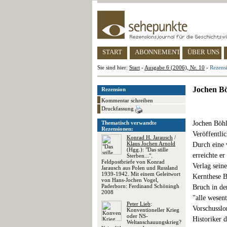
START
ABONNEMENT
ÜBER UNS
Sie sind hier:
Start
-
Ausgabe 6 (2006), Nr. 10
-
Rezens
Jochen Bö
Rezension
Kommentar schreiben
Druckfassung
Thematisch verwandte
Jochen Böhl
Rezensionen:
Veröffentli
Konrad H. Jarausch
/
Klaus Jochen Arnold
Durch eine 
(Hgg.): "Das stille
erreichte er
Sterben...".
Feldpostbriefe von Konrad
Verlag seine
Jarausch aus Polen und Russland
1939-1942. Mit einem Geleitwort
Kernthese B
von Hans-Jochen Vogel,
Paderborn: Ferdinand Schöningh
Bruch in de
2008
"alle wesen
Peter Lieb
:
Vorschusslo
Konventioneller Krieg
oder NS-
Historiker 
Weltanschauungskrieg?