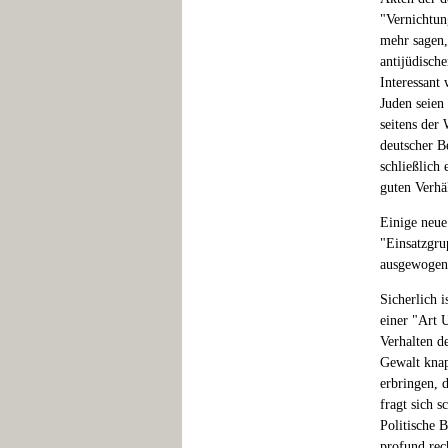
"Vernichtun
mehr sagen
antijüdisch
Interessant
Juden seien
seitens der
deutscher B
schließlich
guten Verhä
Einige neue
"Einsatzgru
ausgewogene
Sicherlich 
einer "Art 
Verhalten d
Gewalt knap
erbringen, 
fragt sich 
Politische B
profund rec