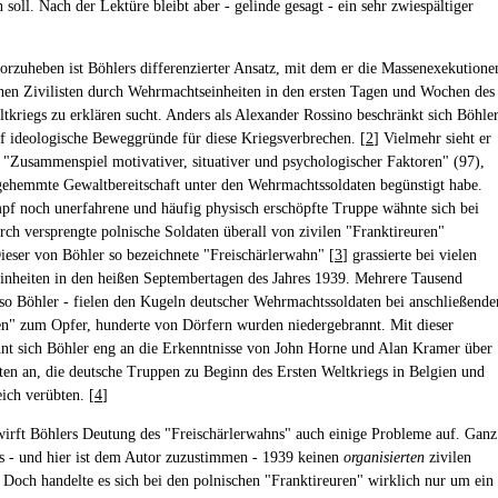
soll. Nach der Lektüre bleibt aber - gelinde gesagt - ein sehr zwiespältiger
vorzuheben ist Böhlers differenzierter Ansatz, mit dem er die Massenexekutione
hen Zivilisten durch Wehrmachtseinheiten in den ersten Tagen und Wochen des
tkriegs zu erklären sucht. Anders als Alexander Rossino beschränkt sich Böhle
uf ideologische Beweggründe für diese Kriegsverbrechen. [
2
] Vielmehr sieht er
n "Zusammenspiel motivativer, situativer und psychologischer Faktoren" (97),
gehemmte Gewaltbereitschaft unter den Wehrmachtssoldaten begünstigt habe.
f noch unerfahrene und häufig physisch erschöpfte Truppe wähnte sich bei
rch versprengte polnische Soldaten überall von zivilen "Franktireuren"
eser von Böhler so bezeichnete "Freischärlerwahn" [
3
] grassierte bei vielen
inheiten in den heißen Septembertagen des Jahres 1939. Mehrere Tausend
- so Böhler - fielen den Kugeln deutscher Wehrmachtssoldaten bei anschließende
en" zum Opfer, hunderte von Dörfern wurden niedergebrannt. Mit dieser
nt sich Böhler eng an die Erkenntnisse von John Horne und Alan Kramer über
en an, die deutsche Truppen zu Beginn des Ersten Weltkriegs in Belgien und
ich verübten. [
4
]
wirft Böhlers Deutung des "Freischärlerwahns" auch einige Probleme auf. Ganz
es - und hier ist dem Autor zuzustimmen - 1939 keinen
organisierten
zivilen
 Doch handelte es sich bei den polnischen "Franktireuren" wirklich nur um ein