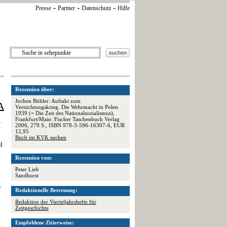
-
-
-
Presse
Partner
Datenschutz
Hilfe
Rezension über:
Jochen Böhler: Auftakt zum
A
Vernichtungskrieg. Die Wehrmacht in Polen
1939 (= Die Zeit des Nationalsozialismus),
Frankfurt/Main: Fischer Taschenbuch Verlag
r
2006, 279 S., ISBN 978-3-596-16307-6, EUR
12,95
Buch im KVK suchen
l
Rezension von:
Peter Lieb
Sandhurst
e
Redaktionelle Betreuung:
Redaktion der Vierteljahrshefte für
Zeitgeschichte
Empfohlene Zitierweise: