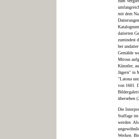
zum Verglei
umfangreich
mit dem Nam
Datierungen
Katalognumm
datierten G
zumindest 
bei undatie
Gemälde wer
Mirous aufg
Künstler, a
Jägern" in 
"Latona und
von 1601. D
Bildergaler
übersehen (
Die Interpr
Staffage im
werden. Als
ungewöhnlic
Werken. Bis