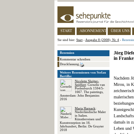
START
ABONNEMENT
ÜBER UNS
Sie sind hier:
Start
-
Ausgabe 8 (2008), Nr. 4
-
Rezensio
Jörg Dief
Rezension
in Franke
Kommentar schreiben
Druckfassung
Weitere Rezensionen von Stefan
Bartilla:
Nachdem Jör
Nicolette Sluijter-
Mirou, in K
Seijffert
: Cornelis van
Poelenburch 1594/5-
zeichnerisch
1667. The paintings,
Amsterdam: John Benjamins
malerischen
2016
beziehungsw
Maria Harnack
:
Kunstgeschic
Niederländische Maler
in Italien.
Landschafts
Künstlerreisen und
damals in z
Kunstrezeption im 16.
Jahrhundert, Berlin: De Gruyter
Leben und W
2018