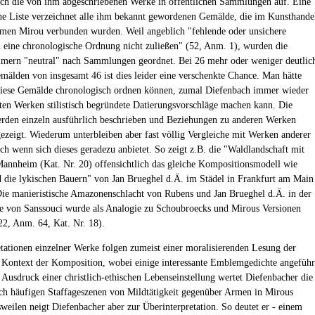
ch die von ihm abgeschriebenen Werke in öffentlichen Sammlungen auf. Eine
e Liste verzeichnet alle ihm bekannt gewordenen Gemälde, die im Kunsthande
en Mirou verbunden wurden. Weil angeblich "fehlende oder unsichere
 eine chronologische Ordnung nicht zuließen" (52, Anm. 1), wurden die
ern "neutral" nach Sammlungen geordnet. Bei 26 mehr oder weniger deutlic
emälden von insgesamt 46 ist dies leider eine verschenkte Chance. Man hätte
diese Gemälde chronologisch ordnen können, zumal Diefenbach immer wieder
rten Werken stilistisch begründete Datierungsvorschläge machen kann. Die
den einzeln ausführlich beschrieben und Beziehungen zu anderen Werken
ezeigt. Wiederum unterbleiben aber fast völlig Vergleiche mit Werken anderer
uch wenn sich dieses geradezu anbietet. So zeigt z.B. die "Waldlandschaft mit
Mannheim (Kat. Nr. 20) offensichtlich das gleiche Kompositionsmodell wie
 die lykischen Bauern" von Jan Brueghel d.Ä. im Städel in Frankfurt am Main
ie manieristische Amazonenschlacht von Rubens und Jan Brueghel d.Ä. in der
ie von Sanssouci wurde als Analogie zu Schoubroecks und Mirous Versionen
22, Anm. 64, Kat. Nr. 18).
etationen einzelner Werke folgen zumeist einer moralisierenden Lesung der
 Kontext der Komposition, wobei einige interessante Emblemgedichte angeführ
 Ausdruck einer christlich-ethischen Lebenseinstellung wertet Diefenbacher die
h häufigen Staffageszenen von Mildtätigkeit gegenüber Armen in Mirous
weilen neigt Diefenbacher aber zur Überinterpretation. So deutet er - einem