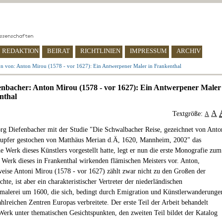
REDAKTION
BEIRAT
RICHTLINIEN
IMPRESSUM
ARCHIV
n von: Anton Mirou (1578 - vor 1627): Ein Antwerpener Maler in Frankenthal
enbacher: Anton Mirou (1578 - vor 1627): Ein Antwerpener Maler
nthal
A
Textgröße:
A
g Diefenbacher mit der Studie "Die Schwalbacher Reise, gezeichnet von Anto
upfer gestochen von Matthäus Merian d.Ä, 1620, Mannheim, 2002" das
e Werk dieses Künstlers vorgestellt hatte, legt er nun die erste Monografie zum
 Werk dieses in Frankenthal wirkenden flämischen Meisters vor. Anton,
eise Antoni Mirou (1578 - vor 1627) zählt zwar nicht zu den Großen der
hte, ist aber ein charakteristischer Vertreter der niederländischen
malerei um 1600, die sich, bedingt durch Emigration und Künstlerwanderunge
ahlreichen Zentren Europas verbreitete. Der erste Teil der Arbeit behandelt
erk unter thematischen Gesichtspunkten, den zweiten Teil bildet der Katalog