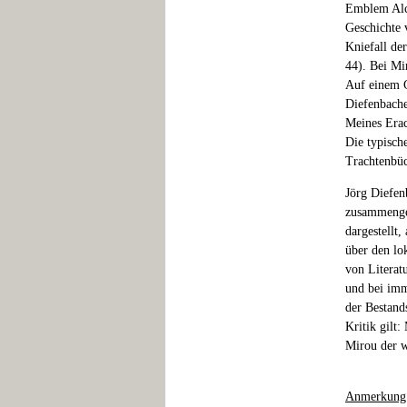
Emblem Alci
Geschichte v
Kniefall de
44). Bei Mi
Auf einem G
Diefenbache
Meines Erac
Die typisch
Trachtenbüc
Jörg Diefen
zusammenges
dargestellt
über den lo
von Literat
und bei imm
der Bestand
Kritik gilt
Mirou der w
Anmerkung