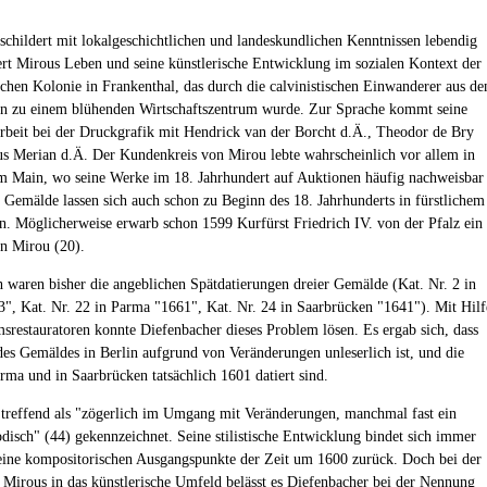
schildert mit lokalgeschichtlichen und landeskundlichen Kenntnissen lebendig
iert Mirous Leben und seine künstlerische Entwicklung im sozialen Kontext der
schen Kolonie in Frankenthal, das durch die calvinistischen Einwanderer aus de
n zu einem blühenden Wirtschaftszentrum wurde. Zur Sprache kommt seine
eit bei der Druckgrafik mit Hendrick van der Borcht d.Ä., Theodor de Bry
s Merian d.Ä. Der Kundenkreis von Mirou lebte wahrscheinlich vor allem in
m Main, wo seine Werke im 18. Jahrhundert auf Auktionen häufig nachweisbar
e Gemälde lassen sich auch schon zu Beginn des 18. Jahrhunderts in fürstlichem
en. Möglicherweise erwarb schon 1599 Kurfürst Friedrich IV. von der Pfalz ein
n Mirou (20).
h waren bisher die angeblichen Spätdatierungen dreier Gemälde (Kat. Nr. 2 in
3", Kat. Nr. 22 in Parma "1661", Kat. Nr. 24 in Saarbrücken "1641"). Mit Hilf
restauratoren konnte Diefenbacher dieses Problem lösen. Es ergab sich, dass
es Gemäldes in Berlin aufgrund von Veränderungen unleserlich ist, und die
arma und in Saarbrücken tatsächlich 1601 datiert sind.
treffend als "zögerlich im Umgang mit Veränderungen, manchmal fast ein
disch" (44) gekennzeichnet. Seine stilistische Entwicklung bindet sich immer
eine kompositorischen Ausgangspunkte der Zeit um 1600 zurück. Doch bei der
Mirous in das künstlerische Umfeld belässt es Diefenbacher bei der Nennung