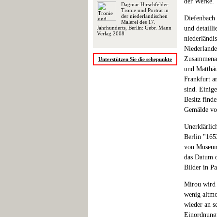
der Werke.
Dagmar Hirschfelder
:
Tronie und Porträt in
der niederländischen
Diefenbach 
Malerei des 17.
Jahrhunderts, Berlin: Gebr. Mann
und detaill
Verlag 2008
niederländi
Niederlande
Zusammenarb
Unterstützen Sie die sehepunkte
und Matthäu
Frankfurt a
sind. Einig
Besitz find
Gemälde vo
Unerklärlic
Berlin "165
von Museums
das Datum d
Bilder in P
Mirou wird 
wenig altmo
wieder an s
Einordnung 