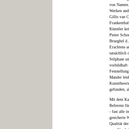
von Namen. 
Werken ande
Gillis van 
Frankenthal 
Künstler ke
Pieter Scho
Brueghel d.
Erachtens a
tatsächlich
Stilphase u
vorbildhaft
Feststellun
Mander leid
Kunsttheori
gefunden, 
Mit dem Kat
Referenz fü
- fast alle 
gesicherte 
Qualität de