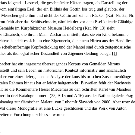
ats folgend - Lastesel, die geschmückte Kästen tragen, als Darstellung der
om einfältigen Esel, der ein Bildnis der Göttin Isis trug und glaubte, der
r Menschen gelte ihm und nicht der Göttin auf seinem Rücken (Kat. Nr. 22, Nr.
rou fehlt aber das Schlüsselmotiv, nämlich der vor dem Esel kniende Gläubige.
emälde im Kurpfälzischen Museum Heidelberg (Kat. Nr. 13) sieht
r Elisabeth, die ihrem Mann Zacharias mitteilt, dass sie ein Kind bekomme.
htens handelt es sich um eine Zigeunerin, die einem Hirten aus der Hand liest.
e scheibenförmige Kopfbedeckung und der Mantel sind durch zeitgenössische
her als ikonografischer Bestandteil von Zigeunerkleidung belegt. [
1
]
bacher hat ein insgesamt überzeugendes Korpus von Gemälden Mirous
tellt und sein Leben im historischen Kontext informativ und anschaulich
, aber vor einer tiefergehenden Analyse der kunsthistorischen Zusammenhänge
kalen Rahmen hinaus hat er leider haltgemacht. Bisweilen fehlt der Nachweis
ur: so die Kommentare Hessel Miedemas zu den Schriften Karel van Manders
erhin drei Katalognummern (23, A 15 und A 16) aus der Nationalgalerie Prag
skatalog zur flämischen Malerei von Lubomír Slavíček von 2000. Aber trotz de
: Mit dieser Monografie ist eine Lücke geschlossen und das Werk von Anton
eiteren Forschung erschlossen worden.
: