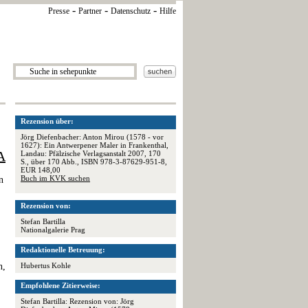
-
-
-
Presse
Partner
Datenschutz
Hilfe
Rezension über:
Jörg Diefenbacher: Anton Mirou (1578 - vor
1627): Ein Antwerpener Maler in Frankenthal,
A
Landau: Pfälzische Verlagsanstalt 2007, 170
S., über 170 Abb., ISBN 978-3-87629-951-8,
EUR 148,00
Buch im KVK suchen
n
Rezension von:
Stefan Bartilla
Nationalgalerie Prag
Redaktionelle Betreuung:
n,
Hubertus Kohle
Empfohlene Zitierweise:
Stefan Bartilla: Rezension von: Jörg