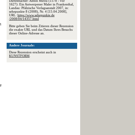
Diefenbacher: Anton Mirou (1578 - vor
1627): Ein Antwerpener Maler in Frankenthal,
Landau: Pfälzische Verlagsanstalt 2007, in:
sehepunkte 8 (2008), Nr. 4 [15.04.2008],
URL:
https://www.sehepunkte.de
/2008/04/14357.html
n
Bitte geben Sie beim Zitieren dieser Rezension
die exakte URL und das Datum Ihres Besuchs
dieser Online-Adresse an.
Andere Journale:
Diese Rezension erscheint auch in
KUNSTFORM
.
e