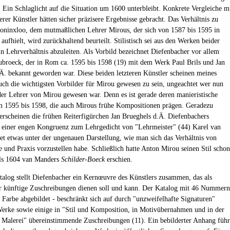
Ein Schlaglicht auf die Situation um 1600 unterbleibt. Konkrete Vergleiche m
rer Künstler hätten sicher präzisere Ergebnisse gebracht. Das Verhältnis zu
Coninxloo, dem mutmaßlichen Lehrer Mirous, der sich von 1587 bis 1595 in
aufhielt, wird zurückhaltend beurteilt. Stilistisch sei aus den Werken beider
in Lehrverhältnis abzuleiten. Als Vorbild bezeichnet Diefenbacher vor allem
ubroeck, der in Rom ca. 1595 bis 1598 (19) mit dem Werk Paul Brils und Jan
Ä. bekannt geworden war. Diese beiden letzteren Künstler scheinen meines
uch die wichtigsten Vorbilder für Mirou gewesen zu sein, ungeachtet wer nun
 der Lehrer von Mirou gewesen war. Denn es ist gerade deren manieristische
m 1595 bis 1598, die auch Mirous frühe Kompositionen prägen. Geradezu
 erscheinen die frühen Reiterfigürchen Jan Brueghels d.Ä. Diefenbachers
g einer engen Kongruenz zum Lehrgedicht von "Lehrmeister" (44) Karel van
et etwas unter der ungenauen Darstellung, wie man sich das Verhältnis von
e und Praxis vorzustellen habe. Schließlich hatte Anton Mirou seinen Stil schon
als 1604 van Manders
Schilder-Boeck
erschien.
alog stellt Diefenbacher ein Kernœuvre des Künstlers zusammen, das als
r künftige Zuschreibungen dienen soll und kann. Der Katalog mit 46 Nummern
in Farbe abgebildet - beschränkt sich auf durch "unzweifelhafte Signaturen"
Werke sowie einige in "Stil und Komposition, in Motivübernahmen und in der
r Malerei" übereinstimmende Zuschreibungen (11). Ein bebilderter Anhang führ