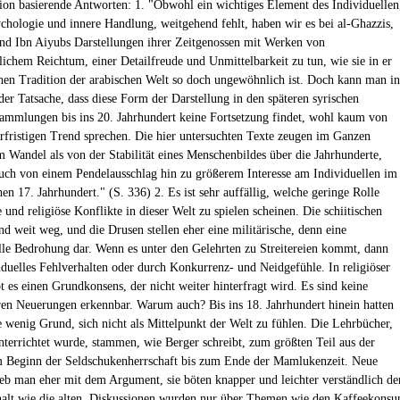
on basierende Antworten: 1. "Obwohl ein wichtiges Element des Individuellen
chologie und innere Handlung, weitgehend fehlt, haben wir es bei al-Ghazzis,
und Ibn Aiyubs Darstellungen ihrer Zeitgenossen mit Werken von
lichem Reichtum, einer Detailfreude und Unmittelbarkeit zu tun, wie sie in er
hen Tradition der arabischen Welt so doch ungewöhnlich ist. Doch kann man in
der Tatsache, dass diese Form der Darstellung in den späteren syrischen
ammlungen bis ins 20. Jahrhundert keine Fortsetzung findet, wohl kaum von
rfristigen Trend sprechen. Die hier untersuchten Texte zeugen im Ganzen
 Wandel als von der Stabilität eines Menschenbildes über die Jahrhunderte,
uch von einem Pendelausschlag hin zu größerem Interesse am Individuellen im
en 17. Jahrhundert." (S. 336) 2. Es ist sehr auffällig, welche geringe Rolle
 und religiöse Konflikte in dieser Welt zu spielen scheinen. Die schiitischen
nd weit weg, und die Drusen stellen eher eine militärische, denn eine
lle Bedrohung dar. Wenn es unter den Gelehrten zu Streitereien kommt, dann
iduelles Fehlverhalten oder durch Konkurrenz- und Neidgefühle. In religiöser
t es einen Grundkonsens, der nicht weiter hinterfragt wird. Es sind keine
ren Neuerungen erkennbar. Warum auch? Bis ins 18. Jahrhundert hinein hatten
 wenig Grund, sich nicht als Mittelpunkt der Welt zu fühlen. Die Lehrbücher,
nterrichtet wurde, stammen, wie Berger schreibt, zum größten Teil aus der
 Beginn der Seldschukenherrschaft bis zum Ende der Mamlukenzeit. Neue
eb man eher mit dem Argument, sie böten knapper und leichter verständlich de
halt wie die alten. Diskussionen wurden nur über Themen wie den Kaffeekons