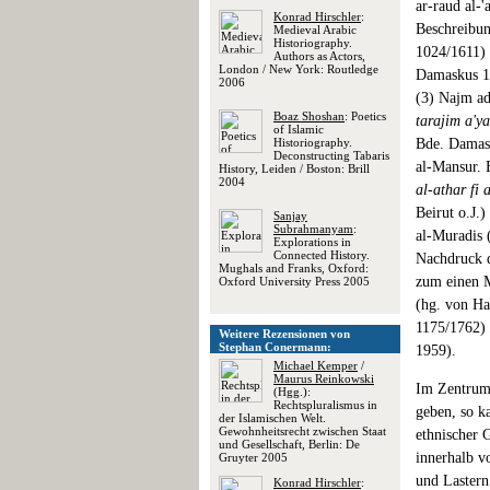
ar-raud al-
Konrad Hirschler
:
Beschreibun
Medieval Arabic
Historiography.
1024/1611)
Authors as Actors,
London / New York: Routledge
Damaskus 19
2006
(3) Najm a
Boaz Shoshan
: Poetics
tarajim a'y
of Islamic
Historiography.
Bde. Damas
Deconstructing Tabaris
al-Mansur.
History, Leiden / Boston: Brill
2004
al-athar fi 
Beirut o.J.
Sanjay
Subrahmanyam
:
al-Muradis 
Explorations in
Connected History.
Nachdruck 
Mughals and Franks, Oxford:
zum einen 
Oxford University Press 2005
(hg. von Ha
1175/1762)
Weitere Rezensionen von
Stephan Conermann:
1959).
Michael Kemper
/
Maurus Reinkowski
Im Zentrum 
(Hgg.):
Rechtspluralismus in
geben, so k
der Islamischen Welt.
Gewohnheitsrecht zwischen Staat
ethnischer 
und Gesellschaft, Berlin: De
innerhalb v
Gruyter 2005
und Lastern.
Konrad Hirschler
: