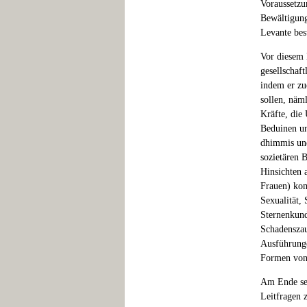
Voraussetzu
Bewältigung
Levante be
Vor diesem 
gesellschaft
indem er zu
sollen, näm
Kräfte, die
Beduinen un
dhimmis und
sozietären 
Hinsichten 
Frauen) kom
Sexualität,
Sternenkund
Schadenszau
Ausführunge
Formen von 
Am Ende sei
Leitfragen z