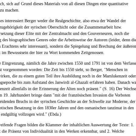
h, sich auf Grund dieses Materials von all diesen Dingen eine quantitative
 zu machen.
es interessiert Berger weder die Realgeschichte, also etwa der Wandel der
zugehörigkeit der syrischen Oberschicht oder die Zusammenarbeit bzw.
setzung dieser Elite mit der Zentralmacht und den Gouverneuren, noch die
 des biographischen Genres oder die Arbeitsweise der Autoren (leider, denn di
 Erachtens sehr interessant), sondern die Spiegelung und Brechung der äußere
t im Bewusstsein der hier zu Wort kommenden Zeitgenossen.
he Eingrenzung, nämlich die Jahre zwischen 1550 und 1791 ist von dem Verfass
t vorgenommen worden: Die Zeit bis 1550 sieht, so Berger, "Menschen in
rken, die zu einem guten Teil ihre Ausbildung noch in der Mamlukenzeit oder
gsepoche bis zum Aufstand des Janwirdi al-Ghazali erfahren haben. Danach wa
nzeit allenfalls in der Erinnerung der Alten noch präsent." (S. 16) Der Wechse
 19. Jahrhundert bringe dann "mit der französischen Invasion die Vorboten
heidenden Bruchs in der syrischen Geschichte an der Schwelle zur Moderne, der
ptischen Besatzung in den 1830er Jahren und den osmanischen tanzimat in den
 endgültig vollzogen wird." (Ebda.)
eifende Fragen bilden die Klammer der inhaltlichen Auswertung der Texte: 1.
st die Präsenz von Individualität in den Werken erkennbar, und 2. Welche