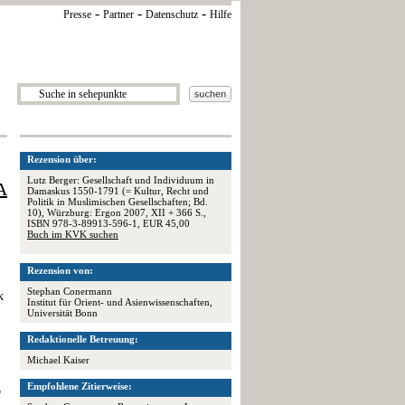
-
-
-
Presse
Partner
Datenschutz
Hilfe
Rezension über:
Lutz Berger: Gesellschaft und Individuum in
A
Damaskus 1550-1791 (= Kultur, Recht und
Politik in Muslimischen Gesellschaften; Bd.
10), Würzburg: Ergon 2007, XII + 366 S.,
ISBN 978-3-89913-596-1, EUR 45,00
Buch im KVK suchen
Rezension von:
Stephan Conermann
k
Institut für Orient- und Asienwissenschaften,
Universität Bonn
Redaktionelle Betreuung:
Michael Kaiser
Empfohlene Zitierweise:
b