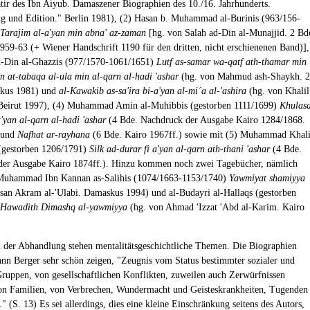
'atir des Ibn Aiyub. Damaszener Biographien des 10./16. Jahrhunderts.
g und Edition." Berlin 1981), (2) Hasan b. Muhammad al-Burinis (963/156-
Tarajim al-a'yan min abna' az-zaman
[hg. von Salah ad-Din al-Munajjid. 2 Bd
59-63 (+ Wiener Handschrift 1190 für den dritten, nicht erschienenen Band)],
d-Din al-Ghazzis (977/1570-1061/1651)
Lutf as-samar wa-qatf ath-thamar min
an at-tabaqa al-ula min al-qarn al-hadi 'ashar
(hg. von Mahmud ash-Shaykh. 2
kus 1981) und
al-Kawakib as-sa'ira bi-a'yan al-mi´a al-'ashira
(hg. von Khalil
 Beirut 1997), (4) Muhammad Amin al-Muhibbis (gestorben 1111/1699)
Khulasa
a'yan al-qarn al-hadi 'ashar
(4 Bde. Nachdruck der Ausgabe Kairo 1284/1868.
) und
Nafhat ar-rayhana
(6 Bde. Kairo 1967ff.) sowie mit (5) Muhammad Khali
(gestorben 1206/1791)
Silk ad-durar fi a'yan al-qarn ath-thani 'ashar
(4 Bde.
der Ausgabe Kairo 1874ff.). Hinzu kommen noch zwei Tagebücher, nämlich
Muhammad Ibn Kannan as-Salihis (1074/1663-1153/1740)
Yawmiyat shamiyya
san Akram al-'Ulabi. Damaskus 1994) und al-Budayri al-Hallaqs (gestorben
Hawadith Dimashq al-yawmiyya
(hg. von Ahmad 'Izzat 'Abd al-Karim. Kairo
der Abhandlung stehen mentalitätsgeschichtliche Themen. Die Biographien
ann Berger sehr schön zeigen, "Zeugnis vom Status bestimmter sozialer und
Gruppen, von gesellschaftlichen Konflikten, zuweilen auch Zerwürfnissen
on Familien, von Verbrechen, Wundermacht und Geisteskrankheiten, Tugenden
" (S. 13) Es sei allerdings, dies eine kleine Einschränkung seitens des Autors,