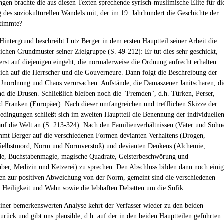
ngen brachte die aus diesen Texten sprechende syrisch-muslimische Elite für di
 des soziokulturellen Wandels mit, der im 19. Jahrhundert die Geschichte der
stimmte?
Hintergrund beschreibt Lutz Berger in dem ersten Hauptteil seiner Arbeit die
lichen Grundmuster seiner Zielgruppe (S. 49-212): Er tut dies sehr geschickt,
erst auf diejenigen eingeht, die normalerweise die Ordnung aufrecht erhalten
lich auf die Herrscher und die Gouverneure. Dann folgt die Beschreibung der
 Unordnung und Chaos verursachen: Aufstände, die Damaszener Janitscharen, di
d die Drusen. Schließlich bleiben noch die "Fremden", d.h. Türken, Perser,
 Franken (Europäer). Nach dieser umfangreichen und trefflichen Skizze der
Bedingungen schließt sich im zweiten Hauptteil die Benennung der individuelle
auf die Welt an (S. 213-324). Nach den Familienverhältnissen (Väter und Söhn
mt Berger auf die verschiedenen Formen devianten Verhaltens (Drogen,
 Selbstmord, Norm und Normverstoß) und devianten Denkens (Alchemie,
e, Buchstabenmagie, magische Quadrate, Geisterbeschwörung und
ber, Medizin und Ketzerei) zu sprechen. Den Abschluss bilden dann noch eini
n zur positiven Abweichung von der Norm, gemeint sind die verschiedenen
Heiligkeit und Wahn sowie die lebhaften Debatten um die Sufik.
ner bemerkenswerten Analyse kehrt der Verfasser wieder zu den beiden
urück und gibt uns plausible, d.h. auf der in den beiden Hauptteilen geführten