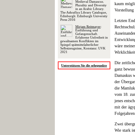
Medieval Damascus.
kaum möglic
Plurality and Diversity
in an Arabic Library.
Vorstellung
The Ashrafīya Library Catalogue,
Edinburgh: Edinburgh University
Press 2016
Letzten End
Mirjam Reitmayer
:
Rechtsschul
Entführung und
Auseinander
Gefangenschaft.
Erfahrene Unfreiheit in
Entwicklung
gewaltsamen Konflikten im
Spiegel spätmittelalterlicher
wäre meines
Selbstzeugnisse, Konstanz: UVK
2021
Wirklichkei
Die zeitlic
Unterstützen Sie die sehepunkte
ganz bewuss
Damaskus wi
der Übergan
die Mamluke
vom 18. zum
jenes entsc
mit der ägy
Folgejahren
Zwei übergr
Wie stark i