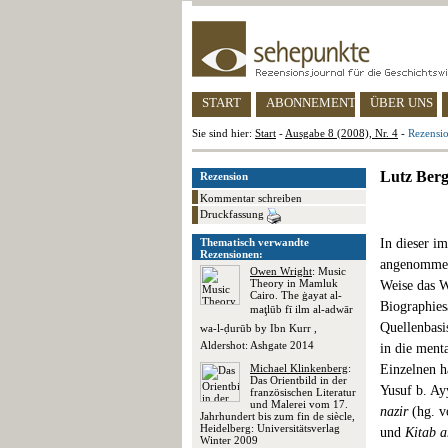
START
ABONNEMENT
ÜBER UNS
Sie sind hier:
Start
-
Ausgabe 8 (2008), Nr. 4
-
Rezensi
Lutz Berg
Rezension
Kommentar schreiben
Druckfassung
Thematisch verwandte
In dieser i
Rezensionen:
angenommene
Owen Wright
: Music
Theory in Mamluk
Weise das W
Cairo. The ġayat al-
Biographies
maţlūb fī ilm al-adwār
Quellenbasis
wa-l-ḍurūb by Ibn Kurr ,
Aldershot: Ashgate 2014
in die ment
Michael Klinkenberg
:
Einzelnen h
Das Orientbild in der
Yusuf b. Ay
französischen Literatur
und Malerei vom 17.
nazir
(hg. v
Jahrhundert bis zum fin de siècle,
Heidelberg: Universitätsverlag
und
Kitab a
Winter 2009