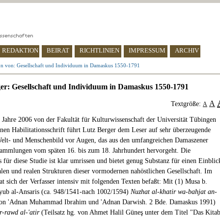
REDAKTION
BEIRAT
RICHTLINIEN
IMPRESSUM
ARCHIV
on von: Gesellschaft und Individuum in Damaskus 1550-1791
er: Gesellschaft und Individuum in Damaskus 1550-1791
A
Textgröße:
A
m Jahre 2006 von der Fakultät für Kulturwissenschaft der Universität Tübingen
n Habilitationsschrift führt Lutz Berger dem Leser auf sehr überzeugende
elt- und Menschenbild vor Augen, das aus den umfangreichen Damaszener
ammlungen vom späten 16. bis zum 18. Jahrhundert hervorgeht. Die
 für diese Studie ist klar umrissen und bietet genug Substanz für einen Einblic
alen und realen Strukturen dieser vormodernen nahöstlichen Gesellschaft. Im
at sich der Verfasser intensiv mit folgenden Texten befaßt: Mit (1) Musa b.
yub al-Ansaris (ca. 948/1541-nach 1002/1594)
Nuzhat al-khatir wa-bahjat an-
on 'Adnan Muhammad Ibrahim und 'Adnan Darwish. 2 Bde. Damaskus 1991)
r-rawd al-'atir
(Teilsatz hg. von Ahmet Halil Güneş unter dem Titel "Das Kita