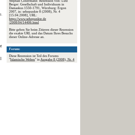
Stephan Conermann: Rezension von: Lutz
Berger: Gesellschaft und Individuum in
Damaskus 1550-1791, Würzburg: Ergon
2007, in: sehepunkte 8 (2008), Nr. 4
e.
[15.04.2008], URL:
https://www.sehepunkte.de
/2008/04/14406.html
Bitte geben Sie beim Zitieren dieser Rezension
die exakte URL und das Datum Ihres Besuchs
dieser Online-Adresse an.
t
Forum:
Diese Rezension ist Teil des Forums
l
"
Islamische Welten
" in
Ausgabe 8 (2008), Nr. 4