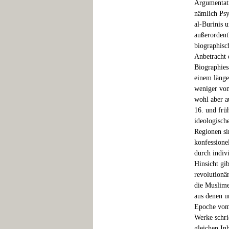
Argumentati
nämlich Psy
al-Burinis 
außerordent
biographisc
Anbetracht 
Biographies
einem länge
weniger vom
wohl aber a
16. und früh
ideologische
Regionen si
konfessione
durch indiv
Hinsicht gib
revolutionä
die Muslime
aus denen u
Epoche vom
Werke schri
gleichen In