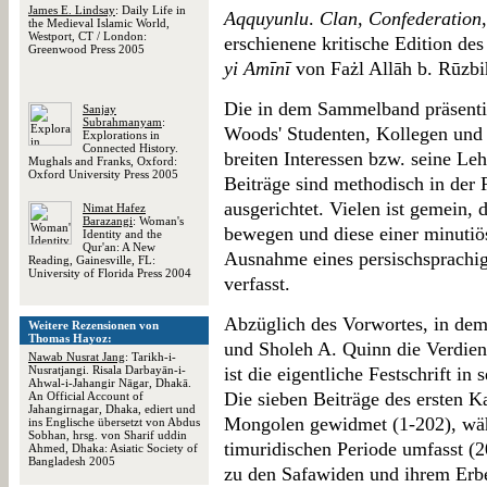
James E. Lindsay
: Daily Life in
Aqquyunlu
.
Clan, Confederation
the Medieval Islamic World,
Westport, CT / London:
erschienene kritische Edition d
Greenwood Press 2005
yi Amīnī
von Fażl Allāh b. Rūzbi
Die in dem Sammelband präsenti
Sanjay
Subrahmanyam
:
Woods' Studenten, Kollegen und 
Explorations in
Connected History.
breiten Interessen bzw. seine Le
Mughals and Franks, Oxford:
Oxford University Press 2005
Beiträge sind methodisch in der 
ausgerichtet. Vielen ist gemein, 
Nimat Hafez
Barazangi
: Woman's
bewegen und diese einer minutiö
Identity and the
Qur'an: A New
Ausnahme eines persischsprachige
Reading, Gainesville, FL:
University of Florida Press 2004
verfasst.
Abzüglich des Vorwortes, in dem
Weitere Rezensionen von
Thomas Hayoz:
und Sholeh A. Quinn die Verdien
Nawab Nusrat Jang
: Tarikh-i-
Nusratjangi. Risala Darbayān-i-
ist die eigentliche Festschrift in
Ahwal-i-Jahangir Nāgar, Dhakā.
Die sieben Beiträge des ersten K
An Official Account of
Jahangirnagar, Dhaka, ediert und
Mongolen gewidmet (1-202), währ
ins Englische übersetzt von Abdus
Sobhan, hrsg. von Sharif uddin
timuridischen Periode umfasst (2
Ahmed, Dhaka: Asiatic Society of
Bangladesh 2005
zu den Safawiden und ihrem Erbe