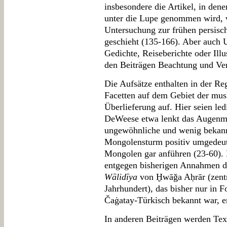
insbesondere die Artikel, in den
unter die Lupe genommen wird, w
Untersuchung zur frühen persisc
geschieht (135-166). Aber auch 
Gedichte, Reiseberichte oder Illu
den Beiträgen Beachtung und V
Die Aufsätze enthalten in der Re
Facetten auf dem Gebiet der mus
Überlieferung auf. Hier seien le
DeWeese etwa lenkt das Augenmer
ungewöhnliche und wenig bekannt
Mongolensturm positiv umgedeut
Mongolen gar anführen (23-60). 
entgegen bisherigen Annahmen da
Wālidīya
von Ḫwāǧa Aḥrār (zentra
Jahrhundert), das bisher nur in
Čaġatay-Türkisch bekannt war, er
In anderen Beiträgen werden Tex