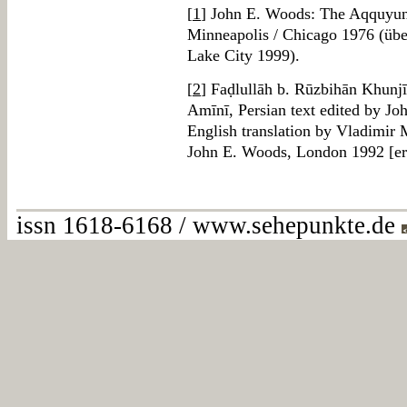
[
1
] John E. Woods: The Aqquyunl
Minneapolis / Chicago 1976 (über
Lake City 1999).
[
2
] Faḍlullāh b. Rūzbihān Khunjī
Amīnī, Persian text edited by Jo
English translation by Vladimir
John E. Woods, London 1992 [er
issn 1618-6168 / www.sehepunkte.de