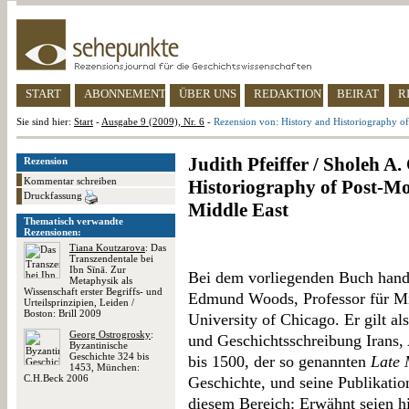
START
ABONNEMENT
ÜBER UNS
REDAKTION
BEIRAT
R
Sie sind hier:
Start
-
Ausgabe 9 (2009), Nr. 6
-
Rezension von: History and Historiography of
Judith Pfeiffer / Sholeh A.
Rezension
Kommentar schreiben
Historiography of Post-Mo
Druckfassung
Middle East
Thematisch verwandte
Rezensionen:
Tiana Koutzarova
: Das
Transzendentale bei
Ibn Sīnā. Zur
Bei dem vorliegenden Buch handel
Metaphysik als
Wissenschaft erster Begriffs- und
Edmund Woods, Professor für Mi
Urteilsprinzipien, Leiden /
Boston: Brill 2009
University of Chicago. Er gilt a
Georg Ostrogrosky
:
und Geschichtsschreibung Irans,
Byzantinische
Geschichte 324 bis
bis 1500, der so genannten
Late 
1453, München:
C.H.Beck 2006
Geschichte, und seine Publikatio
diesem Bereich: Erwähnt seien h