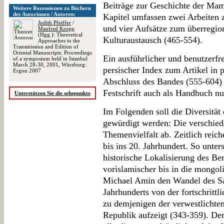
Beiträge zur Geschichte der Mam
Weitere Rezensionen zu Büchern
der Autorinnen / Autoren:
Kapitel umfassen zwei Arbeiten 
Judith Pfeiffer
/
und vier Aufsätze zum überregio
Manfred Kropp
(Hgg.): Theoretical
Kulturaustausch (465-554).
Approaches to the
Transmission and Edition of
Oriental Manuscripts. Proceedings
Ein ausführlicher und benutzerfr
of a symposium held in Istanbul
March 28-30, 2001, Würzburg:
persischer Index zum Artikel in 
Ergon 2007
Abschluss des Bandes (555-604)
Festschrift auch als Handbuch nu
Unterstützen Sie die sehepunkte
Im Folgenden soll die Diversität 
gewürdigt werden: Die verschied
Themenvielfalt ab. Zeitlich reic
bis ins 20. Jahrhundert. So unte
historische Lokalisierung des 
vorislamischer bis in die mongo
Michael Amin den Wandel des Sa
Jahrhunderts von der fortschrittl
zu demjenigen der verwestlichte
Republik aufzeigt (343-359). Der