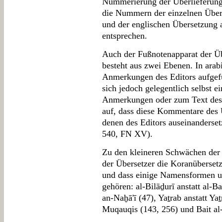
Nummerierung der Überlieferunge
die Nummern der einzelnen Überl
und der englischen Übersetzung a
entsprechen.
Auch der Fußnotenapparat der Üb
besteht aus zwei Ebenen. In arab
Anmerkungen des Editors aufgefü
sich jedoch gelegentlich selbst 
Anmerkungen oder zum Text des 
auf, dass diese Kommentare des Üb
denen des Editors auseinanders
540, FN XV).
Zu den kleineren Schwächen der
der Übersetzer die Koranübersetz
und dass einige Namensformen un
gehören: al-Bilāḏurī anstatt al-Ba
an-Naḫā'ī (47), Yaṯrab anstatt Yaṯ
Muqauqis (143, 256) und Bait al