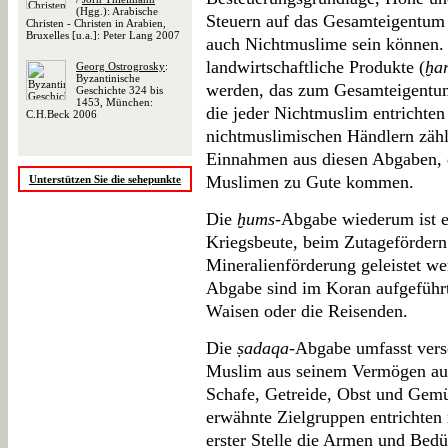
(Hgg.): Arabische
Steuern auf das Gesamteigentum 
Christen - Christen in Arabien,
Bruxelles [u.a.]: Peter Lang 2007
auch Nichtmuslime sein können. 
landwirtschaftliche Produkte (
ḫa
Georg Ostrogrosky
:
Byzantinische
werden, das zum Gesamteigentum
Geschichte 324 bis
1453, München:
die jeder Nichtmuslim entrichte
C.H.Beck 2006
nichtmuslimischen Händlern zäh
Einnahmen aus diesen Abgaben, de
Muslimen zu Gute kommen.
Unterstützen Sie die sehepunkte
Die
ḫums
-Abgabe wiederum ist e
Kriegsbeute, beim Zutagefördern
Mineralienförderung geleistet w
Abgabe sind im Koran aufgeführt
Waisen oder die Reisenden.
Die
ṣadaqa
-Abgabe umfasst ver
Muslim aus seinem Vermögen auf
Schafe, Getreide, Obst und Gemü
erwähnte Zielgruppen entrichten
erster Stelle die Armen und Bedü