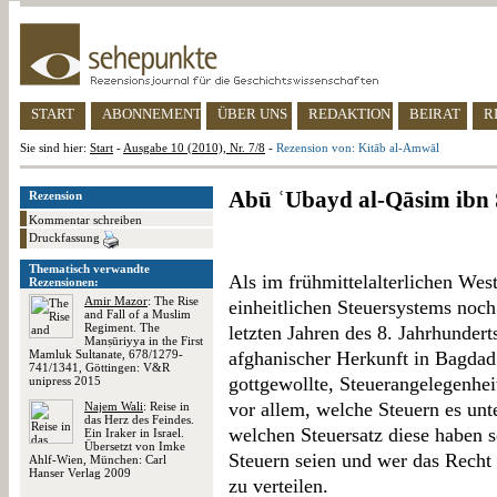
START
ABONNEMENT
ÜBER UNS
REDAKTION
BEIRAT
R
Sie sind hier:
Start
-
Ausgabe 10 (2010), Nr. 7/8
-
Rezension von: Kitāb al-Amwāl
Abū ʿUbayd al-Qāsim ibn 
Rezension
Kommentar schreiben
Druckfassung
Thematisch verwandte
Als im frühmittelalterlichen Wes
Rezensionen:
Amir Mazor
: The Rise
einheitlichen Steuersystems noch
and Fall of a Muslim
Regiment. The
letzten Jahren des 8. Jahrhundert
Manṣūriyya in the First
Mamluk Sultanate, 678/1279-
afghanischer Herkunft in Bagdad
741/1341, Göttingen: V&R
gottgewollte, Steuerangelegenhei
unipress 2015
vor allem, welche Steuern es unt
Najem Wali
: Reise in
das Herz des Feindes.
welchen Steuersatz diese haben s
Ein Iraker in Israel.
Übersetzt von Imke
Steuern seien und wer das Recht
Ahlf-Wien, München: Carl
Hanser Verlag 2009
zu verteilen.