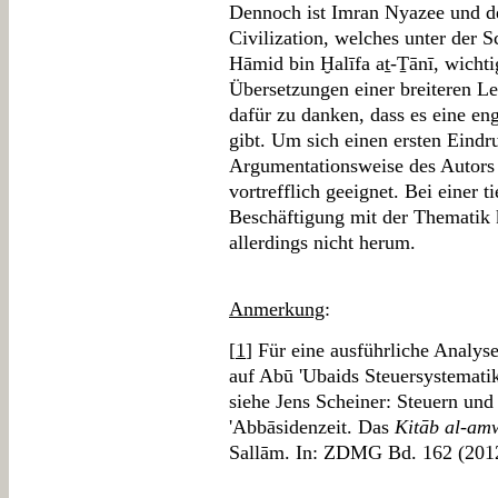
Dennoch ist Imran Nyazee und d
Civilization, welches unter der 
Hāmid bin Ḫalīfa aṯ-Ṯānī, wicht
Übersetzungen einer breiteren Le
dafür zu danken, dass es eine en
gibt. Um sich einen ersten Eindr
Argumentationsweise des Autors 
vortrefflich geeignet. Bei einer t
Beschäftigung mit der Thematik
allerdings nicht herum.
Anmerkung
:
[
1
] Für eine ausführliche Analy
auf Abū 'Ubaids Steuersystemati
siehe Jens Scheiner: Steuern und
'Abbāsidenzeit. Das
Kitāb al-am
Sallām. In: ZDMG Bd. 162 (201