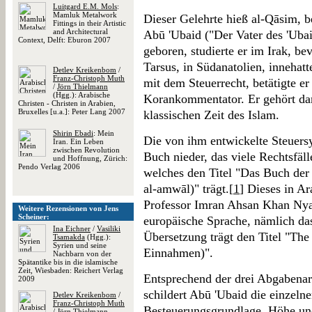
Luitgard E.M. Mols
:
Mamluk Metalwork
Dieser Gelehrte hieß al-Qāsim, 
Fittings in their Artistic
and Architectural
Abū 'Ubaid ("Der Vater des 'Ubai
Context, Delft: Eburon 2007
geboren, studierte er im Irak, be
Tarsus, in Südanatolien, innehat
Detlev Kreikenbom
/
Franz-Christoph Muth
mit dem Steuerrecht, betätigte er 
/
Jörn Thielmann
(Hgg.): Arabische
Korankommentator. Er gehört dam
Christen - Christen in Arabien,
Bruxelles [u.a.]: Peter Lang 2007
klassischen Zeit des Islam.
Shirin Ebadi
: Mein
Die von ihm entwickelte Steuers
Iran. Ein Leben
zwischen Revolution
Buch nieder, das viele Rechtsfäl
und Hoffnung, Zürich:
Pendo Verlag 2006
welches den Titel "Das Buch der
al-amwāl)" trägt.[
1
] Dieses in A
Professor Imran Ahsan Khan Nyaz
Weitere Rezensionen von Jens
Scheiner:
europäische Sprache, nämlich das
Ina Eichner
/
Vasiliki
Übersetzung trägt den Titel "Th
Tsamakda
(Hgg.):
Syrien und seine
Einnahmen)".
Nachbarn von der
Spätantike bis in die islamische
Zeit, Wiesbaden: Reichert Verlag
Entsprechend der drei Abgabenar
2009
schildert Abū 'Ubaid die einzeln
Detlev Kreikenbom
/
Franz-Christoph Muth
Besteuerungsgrundlage, Höhe u
/
Jörn Thielmann