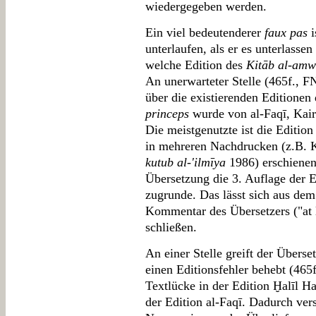
wiedergegeben werden.
Ein viel bedeutenderer
faux pas
i
unterlaufen, als er es unterlassen
welche Edition des
Kitāb al-amw
An unerwarteter Stelle (465f., F
über die existierenden Editionen
princeps
wurde von al-Faqī, Kai
Die meistgenutzte ist die Edition
in mehreren Nachdrucken (z.B. 
kutub al-'ilmīya
1986) erschienen 
Übersetzung die 3. Auflage der E
zugrunde. Das lässt sich aus de
Kommentar des Übersetzers ("at l
schließen.
An einer Stelle greift der Überse
einen Editionsfehler behebt (465f
Textlücke in der Edition Ḫalīl H
der Edition al-Faqī. Dadurch vers