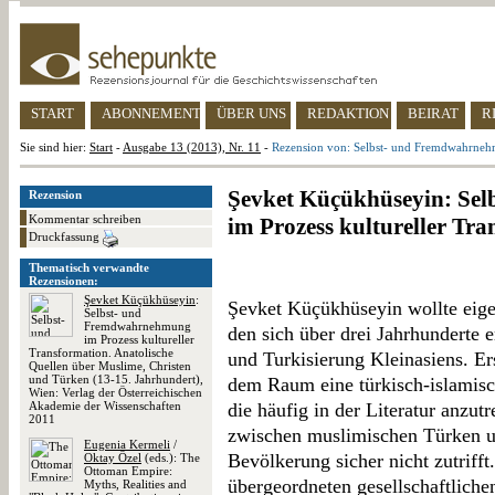
START
ABONNEMENT
ÜBER UNS
REDAKTION
BEIRAT
R
Sie sind hier:
Start
-
Ausgabe 13 (2013), Nr. 11
-
Rezension von: Selbst- und Fremdwahrnehm
Şevket Küçükhüseyin: Se
Rezension
Kommentar schreiben
im Prozess kultureller Tr
Druckfassung
Thematisch verwandte
Rezensionen:
Şevket Küçükhüseyin
:
Şevket Küçükhüseyin wollte eig
Selbst- und
Fremdwahrnehmung
den sich über drei Jahrhunderte 
im Prozess kultureller
Transformation. Anatolische
und Turkisierung Kleinasiens. Ers
Quellen über Muslime, Christen
und Türken (13-15. Jahrhundert),
dem Raum eine türkisch-islamisc
Wien: Verlag der Österreichischen
Akademie der Wissenschaften
die häufig in der Literatur anzu
2011
zwischen muslimischen Türken u
Eugenia Kermeli
/
Bevölkerung sicher nicht zutrifft
Oktay Özel
(eds.): The
Ottoman Empire:
übergeordneten gesellschaftlich
Myths, Realities and