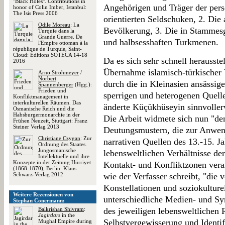
"Black Holes". Contributions in
Angehörigen und Träger der pers
honor of Colin Imber, Istanbul:
The Isis Press 2006
orientierten Seldschuken, 2. Die 
Odile Moreau
: La
Bevölkerung, 3. Die in Stammes
Turquie dans la
Grande Guerre. De
und halbsesshaften Turkmenen.
l'Empire ottoman à la
république de Turquie, Saint-
Cloud: Éditions SOTECA 14-18
Da es sich sehr schnell herausste
2016
Übernahme islamisch-türkischer
Arno Strohmeyer
/
Norbert
durch die in Kleinasien ansässi
Spannenberger
(Hgg.):
Frieden und
sperrigen und heterogenen Quelle
Konfliktmanagement in
interkulturellen Räumen. Das
änderte Küçükhüseyin sinnvoller
Osmanische Reich und die
Habsburgermonarchie in der
Die Arbeit widmete sich nun "d
Frühen Neuzeit, Stuttgart: Franz
Steiner Verlag 2013
Deutungsmustern, die zur Anwe
Christiane Czygan
: Zur
narrativen Quellen des 13.-15. J
Ordnung des Staates.
Jungosmanische
lebensweltlichen Verhältnisse de
Intellektuelle und ihre
Konzepte in der Zeitung Ḥürrīyet
Kontakt- und Konfliktzonen verar
(1868-1870), Berlin: Klaus
Schwarz-Verlag 2012
wie der Verfasser schreibt, "die 
Konstellationen und soziokulturel
Weitere Rezensionen von
unterschiedliche Medien- und Sym
Stephan Conermann:
Balkrishan Shivram
:
des jeweiligen lebensweltlichen
Jagirdars
in the
Selbstvergewisserung und Identif
Mughal Empire during