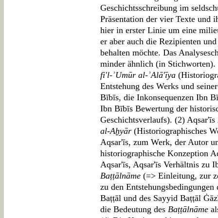
Geschichtsschreibung im seldschu
Präsentation der vier Texte und 
hier in erster Linie um eine mil
er aber auch die Rezipienten und
behalten möchte. Das Analysesche
minder ähnlich (in Stichworten).
fi'l-ʾUmūr al-ʾAlā'īya
(Historiogr
Entstehung des Werks und seiner 
Bībīs, die Inkonsequenzen Ibn B
Ibn Bībīs Bewertung der histori
Geschichtsverlaufs). (2) Aqsar'īs
al-Aḫyār
(Historiographisches We
Aqsar'īs, zum Werk, der Autor u
historiographische Konzeption Aqs
Aqsar'īs, Aqsar'īs Verhältnis zu 
Baṭṭālnāme
(=> Einleitung, zur z
zu den Entstehungsbedingungen d
Baṭṭāl und des Sayyid Baṭṭāl Ġāzī
die Bedeutung des
Baṭṭālnāme
al