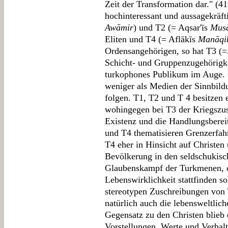
Zeit der Transformation dar." (4
hochinteressant und aussagekräft
Awāmir
) und T2 (= Aqsar'īs
Mus
Eliten und T4 (= Aflākīs
Manāqi
Ordensangehörigen, so hat T3 (=
Schicht- und Gruppenzugehörigkei
turkophones Publikum im Auge. G
weniger als Medien der Sinnbildu
folgen. T1, T2 und T 4 besitzen e
wohingegen bei T3 der Kriegszus
Existenz und die Handlungsbereit
und T4 thematisieren Grenzerfah
T4 eher in Hinsicht auf Christen
Bevölkerung in den seldschukis
Glaubenskampf der Turkmenen, de
Lebenswirklichkeit stattfinden sol
stereotypen Zuschreibungen von 
natürlich auch die lebensweltlic
Gegensatz zu den Christen blieb
Vorstellungen, Werte und Verhal