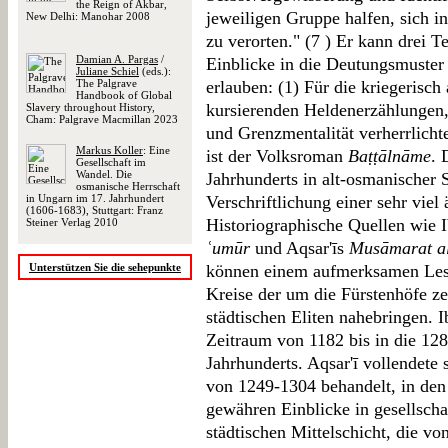
the Reign of Akbar,
jeweiligen Gruppe halfen, sich i
New Delhi: Manohar 2008
zu verorten." (7 ) Er kann drei Te
Damian A. Pargas
/
Einblicke in die Deutungsmuster
Juliane Schiel
(eds.):
The Palgrave
erlauben: (1) Für die kriegerisc
Handbook of Global
kursierenden Heldenerzählungen, 
Slavery throughout History,
Cham: Palgrave Macmillan 2023
und Grenzmentalität verherrlichte
Markus Koller
: Eine
ist der Volksroman
Baṭṭālnāme
. 
Gesellschaft im
Wandel. Die
Jahrhunderts in alt-osmanischer S
osmanische Herrschaft
in Ungarn im 17. Jahrhundert
Verschriftlichung einer sehr viel 
(1606-1683), Stuttgart: Franz
Historiographische Quellen wie 
Steiner Verlag 2010
ʿumūr
und Aqsar'īs
Musāmarat al
Unterstützen Sie die sehepunkte
können einem aufmerksamen Leser
Kreise der um die Fürstenhöfe ze
städtischen Eliten nahebringen. I
Zeitraum von 1182 bis in die 12
Jahrhunderts. Aqsar'ī vollendete s
von 1249-1304 behandelt, in den
gewähren Einblicke in gesellscha
städtischen Mittelschicht, die v