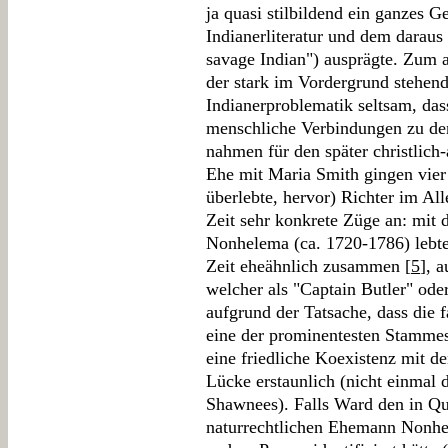
ja quasi stilbildend ein ganzes G
Indianerliteratur und dem daraus
savage Indian") ausprägte. Zum a
der stark im Vordergrund stehen
Indianerproblematik seltsam, das
menschliche Verbindungen zu de
nahmen für den später christlich-
Ehe mit Maria Smith gingen vier
überlebte, hervor) Richter im Al
Zeit sehr konkrete Züge an: mit 
Nonhelema (ca. 1720-1786) lebte
Zeit eheähnlich zusammen [
5
], 
welcher als "Captain Butler" od
aufgrund der Tatsache, dass die f
eine der prominentesten Stammesf
eine friedliche Koexistenz mit de
Lücke erstaunlich (nicht einmal 
Shawnees). Falls Ward den in Que
naturrechtlichen Ehemann Nonhel