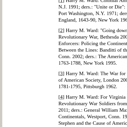
[
1
] Harry M. Ward: Colonial Ame
N.J. 1991; ders.: "Unite or Die":
Port Washington, N.Y. 1971; der
England, 1643-90, New York 19
[
2
] Harry M. Ward: "Going down 
Revolutionary War, Bethesda 200
Enforcers: Policing the Continen
Between the Lines: Banditti of t
Conn. 2002; ders.: The America
1763-1788, New York 1995.
[
3
] Harry M. Ward: The War for
of American Society, London 200
1781-1795, Pittsburgh 1962.
[
4
] Harry M. Ward: For Virginia
Revolutionary War Soldiers from
2011; ders.: General William Ma
Continentals, Westport, Conn. 1
Stephen and the Cause of America