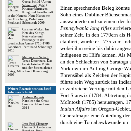
Georg Schild
/
Anton
Schindling
(Hgg.):
Einen sprechenden Beleg könnte d
Kriegserfahrungen -
Krieg und Gesellschaft
Sohn eines Dubliner Büchsenmach
in der Neuzeit. Neue Horizonte
der Forschung, Paderborn:
auswanderte und zu einem der fü
Ferdinand Schöningh 2009
Pennsylvania long rifles
arriviert
Carmen Winkel
: Im
Netz des Königs.
seiner Zeit. In den 1770ern als 
Netzwerke und
Patronage in der
etabliert, wurde er 1775 zum In
preußischen Armee 1713-1786,
Paderborn: Ferdinand Schöningh
wobei ihm seine bis dahin anges
2013
Indigenen zu Hilfe kamen. Als 
Marcus von Salisch
:
Treue Deserteure. Das
an den Schlachten von Saratoga
kursächsische Militär
Yorktown im Auftrag George Was
und der Siebenjährige
Krieg, München: Oldenbourg
Ehrensäbel als Zeichen der Kapi
2009
führte sein Weg zurück ins India
er zahlreiche Verträge mit den U
Weitere Rezensionen von Josef
Johannes Schmid:
Fort Stanwix (1784, Abtretung d
Andrew Roberts
:
Napoleon the Great,
McIntosh (1785) herausragen. 17
London: Allan Lane
2014
Indian Affairs
im Oregon-Gebiet,
Generalmajor eine Abteilung der 
durch eine Tomahawkwunde um u
Jean-Paul Clément
:
Charles X. Le dernier
Bourbon, Paris: