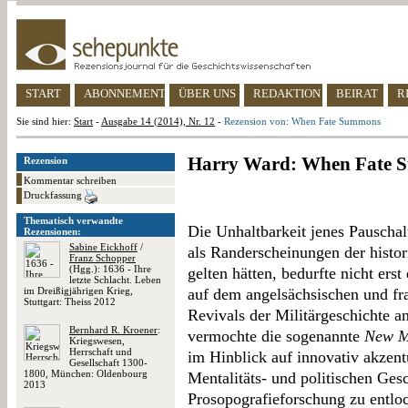
START
ABONNEMENT
ÜBER UNS
REDAKTION
BEIRAT
R
Sie sind hier:
Start
-
Ausgabe 14 (2014), Nr. 12
-
Rezension von: When Fate Summons
Harry Ward: When Fate
Rezension
Kommentar schreiben
Druckfassung
Thematisch verwandte
Die Unhaltbarkeit jenes Pauschal
Rezensionen:
Sabine Eickhoff
/
als Randerscheinungen der histo
Franz Schopper
(Hgg.): 1636 - Ihre
gelten hätten, bedurfte nicht erst
letzte Schlacht. Leben
im Dreißigjährigen Krieg,
auf dem angelsächsischen und fr
Stuttgart: Theiss 2012
Revivals der Militärgeschichte a
Bernhard R. Kroener
:
vermochte die sogenannte
New Mi
Kriegswesen,
Herrschaft und
im Hinblick auf innovativ akzent
Gesellschaft 1300-
1800, München: Oldenbourg
Mentalitäts- und politischen Ges
2013
Prosopografieforschung zu entlo