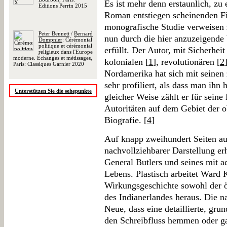
Es ist mehr denn erstaunlich, zu 
Editions Perrin 2015
Roman entstiegen scheinenden Fi
monografische Studie verweisen 
Peter Bennett
/
Bernard
nun durch die hier anzuzeigende
Dompnier
: Cérémonial
politique et cérémonial
erfüllt. Der Autor, mit Sicherhei
religieux dans l'Europe
moderne. Échanges et métissages,
kolonialen [
1
], revolutionären [
2
Paris: Classiques Garnier 2020
Nordamerika hat sich mit seinen 
sehr profiliert, als dass man ihn 
Unterstützen Sie die sehepunkte
gleicher Weise zählt er für sein
Autoritäten auf dem Gebiet der o
Biografie. [
4
]
Auf knapp zweihundert Seiten aus
nachvollziehbarer Darstellung erh
General Butlers und seines mit a
Lebens. Plastisch arbeitet Ward 
Wirkungsgeschichte sowohl der ö
des Indianerlandes heraus. Die n
Neue, dass eine detaillierte, gr
den Schreibfluss hemmen oder g