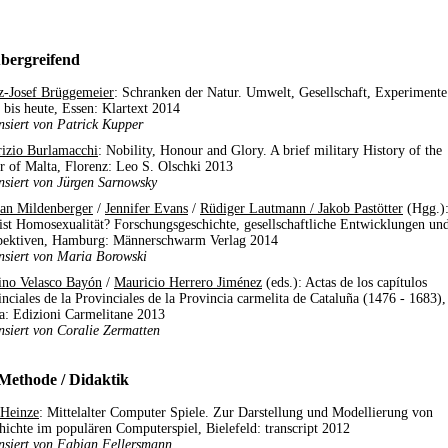
bergreifend
z-Josef Brüggemeier
: Schranken der Natur. Umwelt, Gesellschaft, Experimente
 bis heute, Essen: Klartext 2014
nsiert von Patrick Kupper
izio Burlamacchi
: Nobility, Honour and Glory. A brief military History of the
r of Malta, Florenz: Leo S. Olschki 2013
nsiert von Jürgen Sarnowsky
ian Mildenberger
/
Jennifer Evans
/
Rüdiger Lautmann / Jakob Pastötter
(Hgg.)
ist Homosexualität? Forschungsgeschichte, gesellschaftliche Entwicklungen un
pektiven, Hamburg: Männerschwarm Verlag 2014
nsiert von Maria Borowski
ino Velasco Bayón
/
Mauricio Herrero Jiménez
(eds.): Actas de los capítulos
inciales de la Provinciales de la Provincia carmelita de Cataluña (1476 - 1683),
: Edizioni Carmelitane 2013
nsiert von Coralie Zermatten
 Methode / Didaktik
 Heinze
: Mittelalter Computer Spiele. Zur Darstellung und Modellierung von
hichte im populären Computerspiel, Bielefeld: transcript 2012
nsiert von Fabian Fellersmann