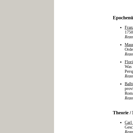
Epochenü
Fran
1750
Reze
Maur
Orde
Reze
Flor
Was 
Pers
Reze
Balb
prov
Roma
Reze
Theorie /
Carl
Gesc
Reze