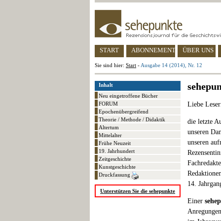
START
ABONNEMENT
ÜBER UNS
Sie sind hier:
Start
-
Ausgabe 14 (2014), Nr. 12
sehepun
Inhalt
Neu eingetroffene Bücher
FORUM
Liebe Leser
Epochenübergreifend
Theorie / Methode / Didaktik
die letzte 
Altertum
unseren Dan
Mittelalter
unseren auf
Frühe Neuzeit
19. Jahrhundert
Rezensentin
Zeitgeschichte
Fachredakte
Kunstgeschichte
Redaktionen
Druckfassung
14. Jahrgan
Unterstützen Sie die sehepunkte
Einer
sehe
Anregungen 