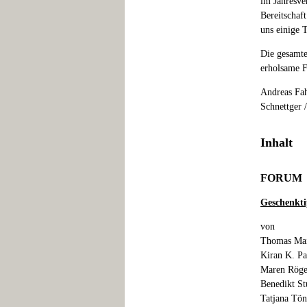
im Jahresve
Bereitschaf
uns einige 
Die gesamt
erholsame F
Andreas Fah
Schnettger 
Inhalt
FORUM
Geschenkti
von
Thomas Mai
Kiran K. Pa
Maren Röge
Benedikt St
Tatjana Tön