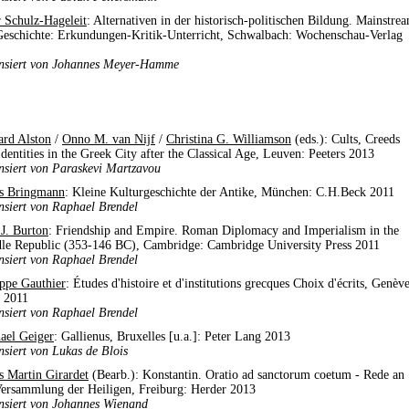
r Schulz-Hageleit
: Alternativen in der historisch-politischen Bildung. Mainstre
Geschichte: Erkundungen-Kritik-Unterricht, Schwalbach: Wochenschau-Verlag
nsiert von Johannes Meyer-Hamme
ard Alston
/
Onno M. van Nijf
/
Christina G. Williamson
(eds.): Cults, Creeds
Identities in the Greek City after the Classical Age, Leuven: Peeters 2013
nsiert von Paraskevi Martzavou
s Bringmann
: Kleine Kulturgeschichte der Antike, München: C.H.Beck 2011
nsiert von Raphael Brendel
 J. Burton
: Friendship and Empire. Roman Diplomacy and Imperialism in the
le Republic (353-146 BC), Cambridge: Cambridge University Press 2011
nsiert von Raphael Brendel
ippe Gauthier
: Études d'histoire et d'institutions grecques Choix d'écrits, Genève
 2011
nsiert von Raphael Brendel
ael Geiger
: Gallienus, Bruxelles [u.a.]: Peter Lang 2013
nsiert von Lukas de Blois
s Martin Girardet
(Bearb.): Konstantin. Oratio ad sanctorum coetum - Rede an
Versammlung der Heiligen, Freiburg: Herder 2013
nsiert von Johannes Wienand