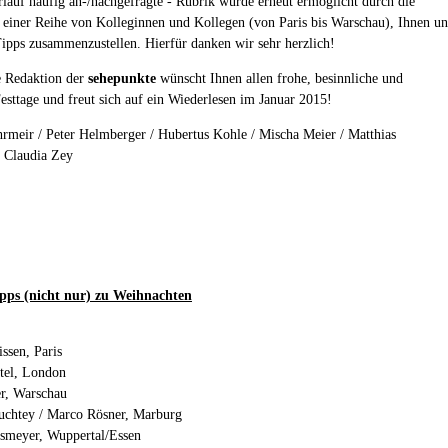
rlauf häufig an-/nachgefragte - Rubrik wurde erneut ermöglicht durch die
t einer Reihe von Kolleginnen und Kollegen (von Paris bis Warschau), Ihnen u
Tipps zusammenzustellen. Hierfür danken wir sehr herzlich!
e Redaktion der
sehepunkte
wünscht Ihnen allen frohe, besinnliche und
esttage und freut sich auf ein Wiederlesen im Januar 2015!
rmeir / Peter Helmberger / Hubertus Kohle / Mischa Meier / Matthias
/ Claudia Zey
pps (nicht nur) zu Weihnachten
ssen, Paris
tel, London
r, Warschau
uchtey / Marco Rösner, Marburg
smeyer, Wuppertal/Essen