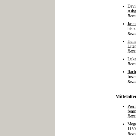
Davi
Ashg
Reze
Jasm
bis 
Reze
Helm
Lite
Reze
Luk
Reze
Rach
Insc
Reze
Mittelalte
Pier
femm
Reze
Mega
1150
Reze