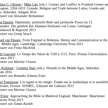
laos G. Chrissis
/
Mike Carr
(eds.): Contact and Conflict in Frankish Greece a
Aegean, 1204-1453. Crusade, Religion and Trade between Latins, Greeks and
s, Aldershot: Ashgate 2014
nsiert von Alexander Beihammer
as Daniels
: Diplomatie, politische Rede und juristische Praxis im 15.
hundert. Der gelehrte Rat Johannes Hofmann von Lieser, Göttingen:
enhoeck & Ruprecht 2013
nsiert von Georg Strack
ael van Dussen
: From England to Bohemia. Heresy and Communication in the
r Middle Ages, Cambridge: Cambridge University Press 2012
nsiert von Franz Machilek
de Gauvard
: Le Temps des Valois de 1328 à 1515, Paris: Presses Universitaires
rance 2013
nsiert von Martine Clouzot
 Kirkham
/
Cordelia Warr
(eds.): Wounds in the Middle Ages, Aldershot:
ate 2014
nsiert von Romedio Schmitz-Esser
el Pastoureau
: Les signes et les songes. Études sur la symbolique et la sensibili
évales, Firenze: SISMEL. Edizioni del Galluzzo 2013
nsiert von Martine Clouzot
 Poleg
: Approaching the Bible in Medieval England, Manchester: Manchester
ersity Press 2013
nsiert von Tamás Karáth