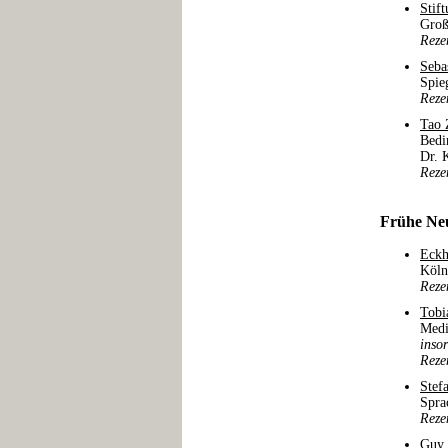
Stif
Groß
Reze
Seba
Spie
Reze
Tao 
Bedi
Dr. 
Reze
Frühe Neu
Eckh
Köln
Reze
Tobi
Medi
insor
Reze
Stef
Spra
Reze
Guy