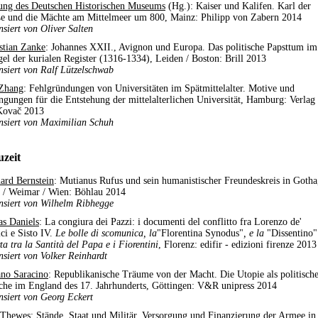
tung des Deutschen Historischen Museums
(Hg.): Kaiser und Kalifen. Karl der
e und die Mächte am Mittelmeer um 800, Mainz: Philipp von Zabern 2014
nsiert von Oliver Salten
stian Zanke
: Johannes XXII., Avignon und Europa. Das politische Papsttum im
gel der kurialen Register (1316-1334), Leiden / Boston: Brill 2013
nsiert von Ralf Lützelschwab
Zhang
: Fehlgründungen von Universitäten im Spätmittelalter. Motive und
ngungen für die Entstehung der mittelalterlichen Universität, Hamburg: Verlag
Kovač 2013
nsiert von Maximilian Schuh
zeit
ard Bernstein
: Mutianus Rufus und sein humanistischer Freundeskreis in Gotha
 / Weimar / Wien: Böhlau 2014
nsiert von Wilhelm Ribhegge
as Daniels
: La congiura dei Pazzi: i documenti del conflitto fra Lorenzo de'
ci e Sisto IV.
Le bolle di scomunica, la
"Florentina Synodus"
, e la
"Dissentino"
ta tra la Santità del Papa e i Fiorentini
, Florenz: edifir - edizioni firenze 2013
nsiert von Volker Reinhardt
ano Saracino
: Republikanische Träume von der Macht. Die Utopie als politisch
che im England des 17. Jahrhunderts, Göttingen: V&R unipress 2014
nsiert von Georg Eckert
 Thewes
: Stände, Staat und Militär. Versorgung und Finanzierung der Armee in