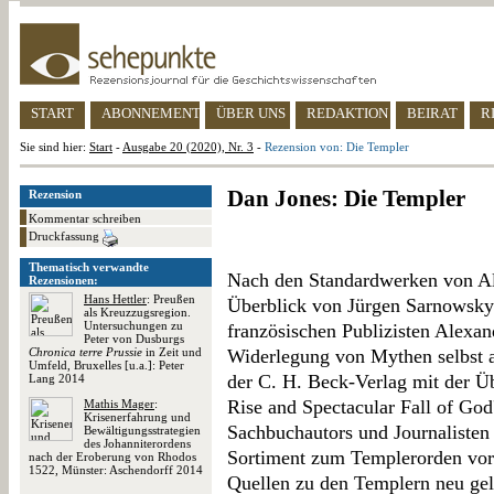
START
ABONNEMENT
ÜBER UNS
REDAKTION
BEIRAT
R
Sie sind hier:
Start
-
Ausgabe 20 (2020), Nr. 3
-
Rezension von: Die Templer
Dan Jones: Die Templer
Rezension
Kommentar schreiben
Druckfassung
Thematisch verwandte
Nach den Standardwerken von A
Rezensionen:
Hans Hettler
: Preußen
Überblick von Jürgen Sarnowsky 
als Kreuzzugsregion.
Untersuchungen zu
französischen Publizisten Alexan
Peter von Dusburgs
Chronica terre Prussie
in Zeit und
Widerlegung von Mythen selbst al
Umfeld, Bruxelles [u.a.]: Peter
der C. H. Beck-Verlag mit der Ü
Lang 2014
Rise and Spectacular Fall of God
Mathis Mager
:
Krisenerfahrung und
Sachbuchautors und Journalisten
Bewältigungsstrategien
des Johanniterordens
Sortiment zum Templerorden vor.
nach der Eroberung von Rhodos
1522, Münster: Aschendorff 2014
Quellen zu den Templern neu gel