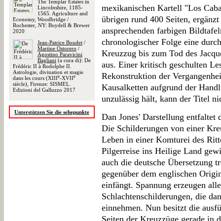
The Templar Estates in
mexikanischen Kartell "Los Caba
Lincolnshire, 1185-
1565. Agriculture and
übrigen rund 400 Seiten, ergänzt
Economy, Woodbridge /
Rochester, NY: Boydell & Brewer
ansprechenden farbigen Bildtafeln
2020
chronologischer Folge eine dur
Jean-Patrice Boudet
/
Martine Ostorero
/
Kreuzzug bis zum Tod des Jacqu
Agostino Paravicini
Bagliani
(a cura di): De
aus. Einer kritisch geschulten Les
Frédéric II à Rodolphe II.
Astrologie, divination et magie
Rekonstruktion der Vergangenheit
e
e
dans les cours (XIII
-XVII
siècle), Firenze: SISMEL.
Kausalketten aufgrund der Handlu
Edizioni del Galluzzo 2017
unzulässig hält, kann der Titel 
Unterstützen Sie die sehepunkte
Dan Jones' Darstellung entfaltet
Die Schilderungen von einer Kre
Leben in einer Komturei des Ritt
Pilgerreise ins Heilige Land gewi
auch die deutsche Übersetzung 
gegenüber dem englischen Origi
einfängt. Spannung erzeugen aller
Schlachtenschilderungen, die d
einnehmen. Nun besitzt die ausfü
Seiten der Kreuzzüge gerade in d