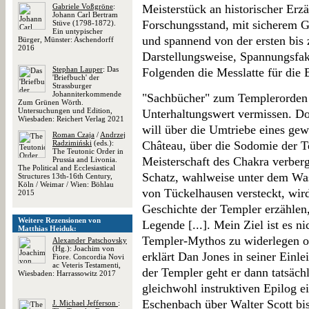
Gabriele Voßgröne
:
Meisterstück an historischer Erz
Johann Carl Bertram
Forschungsstand, mit sicherem 
Stüve (1798-1872).
Ein untypischer
und spannend von der ersten bis z
Bürger, Münster: Aschendorff
2016
Darstellungsweise, Spannungsfa
Stephan Lauper
: Das
Folgenden die Messlatte für die 
'Briefbuch' der
Strassburger
Johanniterkommende
"Sachbücher" zum Templerorden l
Zum Grünen Wörth.
Untersuchungen und Edition,
Unterhaltungswert vermissen. D
Wiesbaden: Reichert Verlag 2021
will über die Umtriebe eines gew
Roman Czaja
/
Andrzej
Radzimiński
(eds.):
Château, über die Sodomie der Te
The Teutonic Order in
Meisterschaft des Chakra verber
Prussia and Livonia.
The Political and Ecclesiastical
Schatz, wahlweise unter dem Wa
Structures 13th-16th Century,
Köln / Weimar / Wien: Böhlau
von Tückelhausen versteckt, wir
2015
Geschichte der Templer erzählen,
Weitere Rezensionen von
Legende [...]. Mein Ziel ist es n
Matthias Heiduk:
Templer-Mythos zu widerlegen od
Alexander Patschovsky
(Hg.): Joachim von
erklärt Dan Jones in seiner Einl
Fiore. Concordia Novi
ac Veteris Testamenti,
der Templer geht er dann tatsäch
Wiesbaden: Harrassowitz 2017
gleichwohl instruktiven Epilog e
Eschenbach über Walter Scott bi
J. Michael Jefferson
: