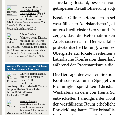
Jahre lang Bestand, bevor es von
Guido von Büren
/
getragenen Rekatholisierung abg
Ralf-Peter Fuchs
/
Georg Mölich
(Hgg.):
Herrschaft, Hof und
Bastian Gillner befasst sich in se
Humanismus. Wilhelm V. von
Jülich-Kleve-Berg und seine Zeit,
westfälischen Adelslandschaft, d
Bielefeld: Verlag für
Regionalgeschichte 2018
unterschiedlichster Größe und Pr
Albert Fischer
:
zeigen, dass die Reformation kei
"Visitiere deine Diözese
Adelshäuser nahm. Der westfälisc
regelmäßig!". Klerus
und kirchliches Leben
protestantische Haltung, wenn es
im Dekanat Vinschgau im Spiegel
der Churer Visitationen zwischen
Übergriffe auf lokale Freiheiten 
1595 und 1779, Innsbruck:
Universitätsverlag Wagner 2012
katholische Konfession dauerhaft
während der Protestantismus die
Weitere Rezensionen zu Büchern
der Autorinnen / Autoren:
Die Beiträge der zweiten Sektion
Wilfried Reininghaus
/
Jürgen Kloosterhuis
Konfessionskultur im Spiegel vo
(Bearb.): Das
'Taschenbuch
Frömmigkeitspraktiken. Christian
Romberg'. Die Grafschaft Mark in
der preußischen Statistik des
Westfalens an dem von Heinz Sc
Jahres 1804, Münster:
Aschendorff 2001
entwickelten Paradigma der Konfe
Werner Freitag
:
der westfälische Raum erhebliche
Westfalen. Geschichte
eines Landes, seiner
Entwicklung hatte. Hier kristallis
Städte und Regionen in
Mittelalter und Früher Neuzeit,