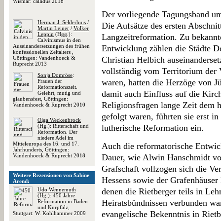
Wismar: callidus 2018
Der vorliegende Tagungsband umfa
Herman J. Selderhuis
/
Die Aufsätze des ersten Abschni
Martin Leiner
/
Volker
Leppin
(Hgg.):
Langzeitreformation. Zu bekannt
Calvinismus in den
Auseinandersetzungen des frühen
Entwicklung zählen die Städte D
konfessionellen Zeitalters ,
Göttingen: Vandenhoeck &
Christian Helbich auseinanderset
Ruprecht 2013
vollständig vom Territorium de
Sonja Domröse
:
waren, hatten die Herzöge von J
Frauen der
Reformationszeit.
damit auch Einfluss auf die Kirc
Gelehrt, mutig und
glaubensfest, Göttingen:
Religionsfragen lange Zeit dem h
Vandenhoeck & Ruprecht 2010
gefolgt waren, führten sie erst i
Olga Weckenbrock
(Hg.): Ritterschaft und
lutherische Reformation ein.
Reformation. Der
niedere Adel im
Mitteleuropa des 16. und 17.
Auch die reformatorische Entwic
Jahrhunderts, Göttingen:
Vandenhoeck & Ruprecht 2018
Dauer, wie Alwin Hanschmidt vor
Grafschaft vollzogen sich die V
Weitere Rezensionen von Sabine
Hessens sowie der Grafenhäuser 
Arend:
Udo Wennemuth
denen die Rietberger teils in Leh
(Hg.): 450 Jahre
Heiratsbündnissen verbunden ware
Reformation in Baden
und Kurpfalz,
evangelische Bekenntnis in Rietbe
Stuttgart: W. Kohlhammer 2009