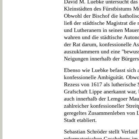
David M. Luebke untersucht das 
Kleinstädten des Fürstbistums M
Obwohl der Bischof die katholis
ließ der städtische Magistrat die
und Lutheranern in seinen Mauer
wahren und die städtische Auton
der Rat darum, konfessionelle A
auszuklammern und eine "bewusst
Neigungen innerhalb der Bürgersc
Ebenso wie Luebke befasst sich 
konfessionelle Ambiguität. Obw
Rezess von 1617 als lutherische 
Grafschaft Lippe anerkannt war,
auch innerhalb der Lemgoer Maue
zahlreicher konfessioneller Strei
geregeltes Zusammenleben von L
Stadt etabliert.
Sebastian Schröder stellt Verla
reformatorischen Geschehens im 