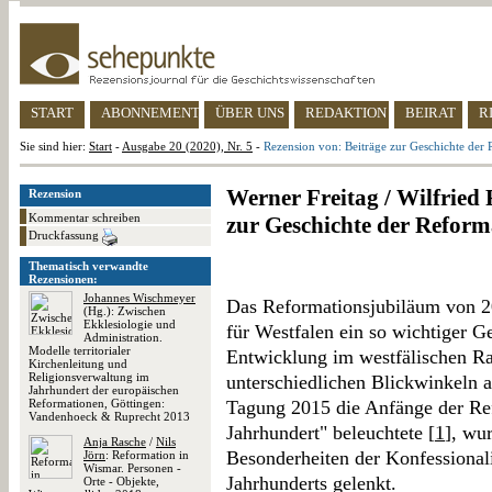
START
ABONNEMENT
ÜBER UNS
REDAKTION
BEIRAT
R
Sie sind hier:
Start
-
Ausgabe 20 (2020), Nr. 5
-
Rezension von: Beiträge zur Geschichte der 
Werner Freitag / Wilfried 
Rezension
Kommentar schreiben
zur Geschichte der Reform
Druckfassung
Thematisch verwandte
Rezensionen:
Johannes Wischmeyer
Das Reformationsjubiläum von 2
(Hg.): Zwischen
Ekklesiologie und
für Westfalen ein so wichtiger G
Administration.
Modelle territorialer
Entwicklung im westfälischen R
Kirchenleitung und
Religionsverwaltung im
unterschiedlichen Blickwinkeln a
Jahrhundert der europäischen
Reformationen, Göttingen:
Tagung 2015 die Anfänge der Re
Vandenhoeck & Ruprecht 2013
Jahrhundert" beleuchtete [
1
], wu
Anja Rasche
/
Nils
Besonderheiten der Konfessionali
Jörn
: Reformation in
Wismar. Personen -
Jahrhunderts gelenkt.
Orte - Objekte,