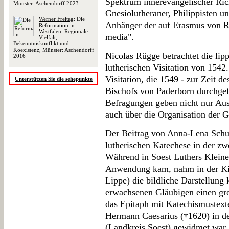
Spektrum innerevangelischer Ric
Münster: Aschendorff 2023
Gnesiolutheraner, Philippisten u
Werner Freitag
: Die
Anhänger der auf Erasmus von R
Reformation in
Westfalen. Regionale
media".
Vielfalt,
Bekenntniskonflikt und
Koexistenz, Münster: Aschendorff
Nicolas Rügge betrachtet die lip
2016
lutherischen Visitation von 1542.
Visitation, die 1549 - zur Zeit d
Unterstützen Sie die sehepunkte
Bischofs von Paderborn durchgef
Befragungen geben nicht nur Ausk
auch über die Organisation der
Der Beitrag von Anna-Lena Schum
lutherischen Katechese in der zwe
Während in Soest Luthers Kleine
Anwendung kam, nahm in der Ki
Lippe) die bildliche Darstellung 
erwachsenen Gläubigen einen gro
das Epitaph mit Katechismustext
Hermann Caesarius (†1620) in de
(Landkreis Soest) gewidmet war,