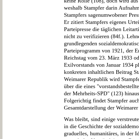
keine Rolle (108), doch wird aus 
weshalb Stampfer darin Aufnahme
Stampfers sagenumwobener Press
Er zitiert Stampfers eigenes Urte
Parteipresse die täglichen Leitart
nicht zu verifizieren (84f.). Leh
grundlegenden sozialdemokratisc
Parteiprogramm von 1921, der E
Reichstag vom 23. März 1933 od
Exilvorstands von Januar 1934 pl
konkreten inhaltlichen Beitrag S
Weimarer Republik wird Stampfer
über die eines "vorstandsbestell
der Mehrheits-SPD" (123) hinaus l
Folgerichtig findet Stampfer auc
Gesamtdarstellung der Weimarer
Was bleibt, sind einige verstreu
in die Geschichte der sozialdemok
graduelles, humanitäres, in der 