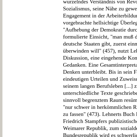
wurzelndes Verständnis von Rev
Sozialismus, seine Nähe zu gewer
Engagement in der Arbeiterbildun
vorgebrachte hellsichtige Überle
"Aufhebung der Demokratie durch
formulierte Einsicht, "man muß d
deutsche Staaten gibt, zuerst ei
überwinden will" (457), nutzt Le
Diskussion, eine eingehende Kon
Gedanken. Eine Gesamtinterpreta
Denken unterbleibt. Bis in sein F
eindeutigen Urteilen und Zuweis
seinem langen Berufsleben [...] z
unterschiedliche Texte geschrieben
sinnvoll begrenztem Raum resümi
"nur schwer in herkömmlichen R
zu fassen" (473). Lehnerts Buch l
Friedrich Stampfers publizistis
Weimarer Republik, zum sozialde
Bundesrepublik wird es schwerli