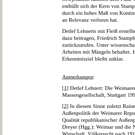
enthüllt sich der Kern von Stam
durch ein hohes Maß von Kontinui
an Relevanz verloren hat.
Detlef Lehnerts mit Fleiß erstel
dazu beitragen, Friedrich Stampf
zurückzurufen. Unter wissenscha
Arbeiten mit Mängeln behaftet. 
Erkenntnisziel bleibt unklar.
Anmerkungen
:
[
1
] Detlef Lehnert: Die Weimarer
Massengesellschaft, Stuttgart 19
[
2
] In diesem Sinne zuletzt Rai
Außenpolitik der Weimarer Repub
Qualität republikanischer Außenp
Dreyer (Hgg.): Weimar und die N
Wirtschaft, Völkerrecht nach 191