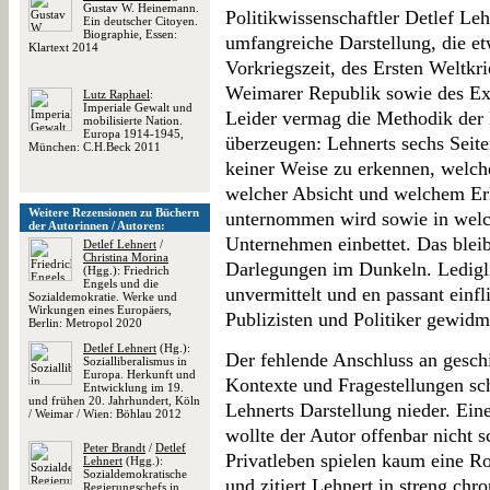
Gustav W. Heinemann.
Politikwissenschaftler Detlef Le
Ein deutscher Citoyen.
Biographie, Essen:
umfangreiche Darstellung, die et
Klartext 2014
Vorkriegszeit, des Ersten Weltkr
Weimarer Republik sowie des Exi
Lutz Raphael
:
Imperiale Gewalt und
Leider vermag die Methodik der 
mobilisierte Nation.
Europa 1914-1945,
überzeugen: Lehnerts sechs Seit
München: C.H.Beck 2011
keiner Weise zu erkennen, welche
welcher Absicht und welchem Erk
Weitere Rezensionen zu Büchern
unternommen wird sowie in welc
der Autorinnen / Autoren:
Unternehmen einbettet. Das bleib
Detlef Lehnert
/
Christina Morina
Darlegungen im Dunkeln. Ledigli
(Hgg.): Friedrich
Engels und die
unvermittelt und en passant einf
Sozialdemokratie. Werke und
Wirkungen eines Europäers,
Publizisten und Politiker gewidm
Berlin: Metropol 2020
Detlef Lehnert
(Hg.):
Der fehlende Anschluss an geschi
Sozialliberalismus in
Europa. Herkunft und
Kontexte und Fragestellungen sch
Entwicklung im 19.
und frühen 20. Jahrhundert, Köln
Lehnerts Darstellung nieder. Ein
/ Weimar / Wien: Böhlau 2012
wollte der Autor offenbar nicht 
Peter Brandt
/
Detlef
Privatleben spielen kaum eine Rol
Lehnert
(Hgg.):
Sozialdemokratische
und zitiert Lehnert in streng ch
Regierungschefs in