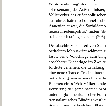
Westorientierung" der deutschen 
"Stresemann, der Außenminister,
Vollstrecker des außenpolitische
ausführte, hatten schon viel frühe
Annexionist war, die Sozialdemok
neuen Friedenspolitik" hätten "d
treibende Kraft" gestanden (205).
Der abschließende Teil von Sta
betiteltem Manuskript widmete 
fasste seine Vorschläge zum Um
absehbarer Niederlage im Zweit
forderte vehement die Erhaltung
eine neue Chance für eine interna
mittelfristig wiederbewaffnete d
Rahmen eines Welt-Völkerbundes
Förderung der gemeinsamen Wohl
unter anglo-amerikanischer Führun
transatlantisches Bündnis westli
Sowjetunion faktisch kein Platz w