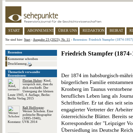
START
ABONNEMENT
ÜBER UNS
REDAKTION
BEIRAT
R
Sie sind hier:
Start
-
Ausgabe 23 (2023), Nr. 11
-
Rezension: Friedrich Stampfer (1874-1957
Friedrich Stampfer (1874-
Rezension
Kommentar schreiben
Druckfassung
Thematisch verwandte
Der 1874 im habsburgisch-mähris
Rezensionen:
Florian Huber
: Kind,
bürgerlichen Familie entstamme
versprich mir, dass du
dich erschießt. Der
Kronberg im Taunus verstorbene 
Untergang der kleinen
Leute 1945, 4. Auflage, Berlin:
berufliches Leben lang als Journal
Berlin Verlag 2015
Schriftsteller. Er tat dies seit s
Ralf Hoffrogge
:
engagierter Vertreter der Arbeit
Werner Scholem. Eine
politische Biographie
österreichische Blätter. Bereits s
(1895-1940),
Konstanz: UVK 2014
Korrespondent der "Leipziger Vo
Übersiedlung ins Deutsche Reich