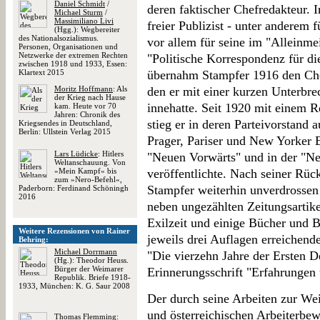
Daniel Schmidt
/
deren faktischer Chefredakteur. I
Michael Sturm
/
Massimiliano Livi
freier Publizist - unter anderem
(Hgg.): Wegbereiter
des Nationalsozialismus.
vor allem für seine im "Alleinmeis
Personen, Organisationen und
Netzwerke der extremen Rechten
"Politische Korrespondenz für di
zwischen 1918 und 1933, Essen:
Klartext 2015
übernahm Stampfer 1916 den Che
Moritz Hoffmann
: Als
den er mit einer kurzen Unterbr
der Krieg nach Hause
innehatte. Seit 1920 mit einem R
kam. Heute vor 70
Jahren: Chronik des
stieg er in deren Parteivorstand a
Kriegsendes in Deutschland,
Berlin: Ullstein Verlag 2015
Prager, Pariser und New Yorker 
Lars Lüdicke
: Hitlers
"Neuen Vorwärts" und in der "Ne
Weltanschauung. Von
»Mein Kampf« bis
veröffentlichte. Nach seiner Rü
zum »Nero-Befehl«,
Stampfer weiterhin unverdrossen p
Paderborn: Ferdinand Schöningh
2016
neben ungezählten Zeitungsartik
Exilzeit und einige Bücher und 
Weitere Rezensionen von Rainer
jeweils drei Auflagen erreichend
Behring:
Michael Dorrmann
"Die vierzehn Jahre der Ersten 
(Hg.): Theodor Heuss.
Bürger der Weimarer
Erinnerungsschrift "Erfahrungen 
Republik. Briefe 1918-
1933, München: K. G. Saur 2008
Der durch seine Arbeiten zur We
und österreichischen Arbeiterbe
Thomas Flemming
: