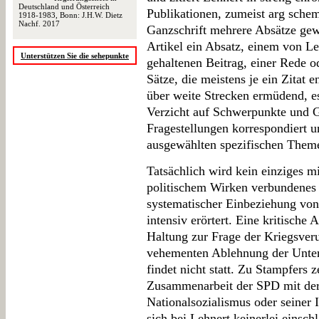
Deutschland und Österreich
Publikationen, zumeist arg schem
1918-1983, Bonn: J.H.W. Dietz
Nachf. 2017
Ganzschrift mehrere Absätze ge
Artikel ein Absatz, einem von L
Unterstützen Sie die sehepunkte
gehaltenen Beitrag, einer Rede o
Sätze, die meistens je ein Zitat e
über weite Strecken ermüdend, e
Verzicht auf Schwerpunkte und 
Fragestellungen korrespondiert 
ausgewählten spezifischen Them
Tatsächlich wird kein einziges m
politischem Wirken verbundenes 
systematischer Einbeziehung von
intensiv erörtert. Eine kritische
Haltung zur Frage der Kriegsver
vehementen Ablehnung der Unterz
findet nicht statt. Zu Stampfers 
Zusammenarbeit der SPD mit d
Nationalsozialismus oder seiner 
sich bei Lehnert keinerlei einsch