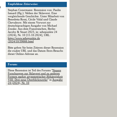
Empfohlene Zitierweise:
h
Stephan Conermann: Rezension von: Paulin
Ismard (Hg.): Welten der Sklaverei. Eine
vergleichende Geschichte. Unter Mitarbeit von
Benedetta Rossi, Cécile Vidal und Claude
Chevaleyre. Mit einem Vorwort zur
deutschsprachigen Ausgabe von Michael
Zeuske. Aus dem Französischen, Berlin:
Jacoby & Stuart 2023, in: sehepunkte 24
(2024), Nr. 10 [15.10.2024], URL:
https://www.sehepunkte.de
/2024/10/39666.html
Bitte geben Sie beim Zitieren dieser Rezension
die exakte URL und das Datum Ihres Besuchs
dieser Online-Adresse an.
Forum:
Diese Rezension ist Teil des Forums "
Neuere
Forschungen zur Sklaverei und zu anderen
Formen starker asymmetrischer Abhängigkeit
VIII: Drei neue Überblickswerke
" in
Ausgabe
24 (2024), Nr. 10