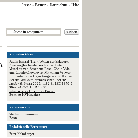
-
-
-
Presse
Partner
Datenschutz
Hilfe
Rezension über:
Paulin Ismard (Hg.): Welten der Sklaverei.
A
Eine vergleichende Geschichte. Unter
Mitarbeit von Benedetta Rossi, Cécile Vidal
und Claude Chevaleyre. Mit einem Vorwort
.
zur deutschsprachigen Ausgabe von Michael
Zeuske. Aus dem Französischen, Berlin:
Jacoby & Stuart 2023, 1192 S., ISBN 978-3-
96428-172-2, EUR 78,00
Inhaltsverzeichnis dieses Buches
Buch im KVK suchen
Rezension von:
Stephan Conermann
Bonn
n
Redaktionelle Betreuung:
Peter Helmberger