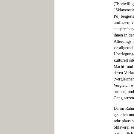
("Freiwilli
"Sklavensti
Po) beigeste
umfassen, v
entsprechen
ihnen in de
Allerdings 
verallgemei
Überlegunge
kulturell si
Macht- und 
deren Verla
(vergleiche
Vergleich w
ordnen, und
Gang setzen
Da im Rahme
gehe ich nu
sehr plausi
Sklaverei s
bekanntlich 