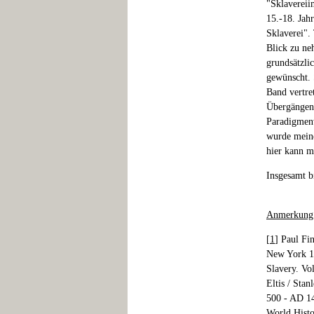
"Sklavereii
15.-18. Jah
Sklaverei".
Blick zu neh
grundsätzli
gewünscht. 
Band vertre
Übergängen
Paradigmenw
wurde meine
hier kann m
Insgesamt b
Anmerkung
[
1
] Paul Fi
New York 19
Slavery. Vo
Eltis / Sta
500 - AD 14
World Histo