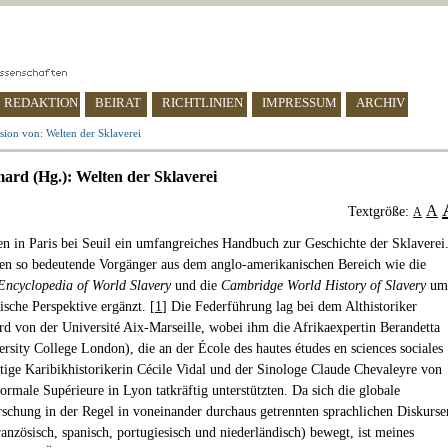
REDAKTION
BEIRAT
RICHTLINIEN
IMPRESSUM
ARCHIV
sion von: Welten der Sklaverei
mard (Hg.): Welten der Sklaverei
A
Textgröße:
A
en in Paris bei Seuil ein umfangreiches Handbuch zur Geschichte der Sklaverei
n so bedeutende Vorgänger aus dem anglo-amerikanischen Bereich wie die
ncyclopedia of World Slavery
und die
Cambridge World History of Slavery
um
ische Perspektive ergänzt. [
1
] Die Federführung lag bei dem Althistoriker
rd von der Université Aix-Marseille, wobei ihm die Afrikaexpertin Berandetta
ersity College London), die an der École des hautes études en sciences sociales
ige Karibikhistorikerin Cécile Vidal und der Sinologe Claude Chevaleyre von
ormale Supérieure in Lyon tatkräftig unterstützten. Da sich die globale
rschung in der Regel in voneinander durchaus getrennten sprachlichen Diskurse
ranzösisch, spanisch, portugiesisch und niederländisch) bewegt, ist meines