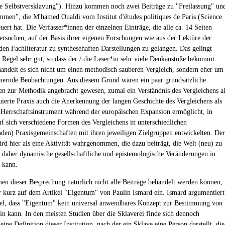
ge Selbstversklavung"). Hinzu kommen noch zwei Beiträge zu "Freilassung" un
mmen", die M'hamed Oualdi vom Institut d'études politiques de Paris (Science
uert hat. Die Verfasser*innen der einzelnen Einträge, die alle ca. 14 Seiten
ersuchen, auf der Basis ihrer eigenen Forschungen wie aus der Lektüre der
den Fachliteratur zu synthesehaften Darstellungen zu gelangen. Das gelingt
r Regel sehr gut, so dass der / die Leser*in sehr viele Denkanstöße bekommt.
handelt es sich nicht um einen methodisch sauberen Vergleich, sondern eher um
nernde Beobachtungen. Aus diesem Grund wären ein paar grundsätzliche
n zur Methodik angebracht gewesen, zumal ein Verständnis des Vergleichens a
tuierte Praxis auch die Anerkennung der langen Geschichte des Vergleichens als
Herrschaftsinstrument während der europäischen Expansion ermöglicht, in
uf sich verschiedene Formen des Vergleichens in unterschiedlichen
nden) Praxisgemeinschaften mit ihren jeweiligen Zielgruppen entwickelten. Der
ird hier als eine Aktivität wahrgenommen, die dazu beiträgt, die Welt (neu) zu
 daher dynamische gesellschaftliche und epistemologische Veränderungen in
 kann.
n dieser Besprechung natürlich nicht alle Beiträge behandelt werden können,
r kurz auf dem Artikel "Eigentum" von Paulin Ismard ein. Ismard argumentiert
bel, dass "Eigentum" kein universal anwendbares Konzept zur Bestimmung von
ein kann. In den meisten Studien über die Sklaverei finde sich dennoch
eine Definition dieser Institution, nach der ein Sklave eine Person darstellt, die