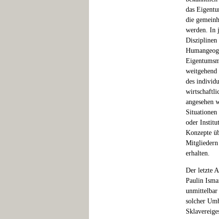
das Eigentu
die gemeinh
werden. In 
Disziplinen
Humangeogra
Eigentumsmo
weitgehend 
des individ
wirtschaftl
angesehen w
Situationen
oder Instit
Konzepte üb
Mitgliedern
erhalten.
Der letzte 
Paulin Isma
unmittelbar
solcher Umb
Sklavereige