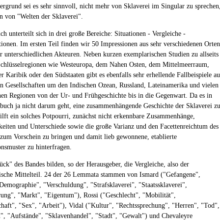
ergrund sei es sehr sinnvoll, nicht mehr von Sklaverei im Singular zu sprechen
n von "Welten der Sklaverei".
 unterteilt sich in drei große Bereiche: Situationen - Vergleiche -
ionen. Im ersten Teil finden wir 50 Impressionen aus sehr verschiedenen Orten
r unterschiedlichen Akteuren. Neben kurzen exemplarischen Studien zu allseits
chlüsselregionen wie Westeuropa, dem Nahen Osten, dem Mittelmeerraum,
er Karibik oder den Südstaaten gibt es ebenfalls sehr erhellende Fallbeispiele au
en Gesellschaften um den Indischen Ozean, Russland, Lateinamerika und vielen
hen Regionen von der Ur- und Frühgeschichte bis in die Gegenwart. Da es in
uch ja nicht darum geht, eine zusammenhängende Geschichte der Sklaverei z
hilft ein solches Potpourri, zunächst nicht erkennbare Zusammenhänge,
iten und Unterschiede sowie die große Varianz und den Facettenreichtum des
um Vorschein zu bringen und damit lieb gewonnene, etablierte
onsmuster zu hinterfragen.
ück" des Bandes bilden, so der Herausgeber, die Vergleiche, also der
ische Mittelteil. 24 der 26 Lemmata stammen von Ismard ("Gefangene",
Demographie", "Verschuldung", "Strafsklaverei", "Staatssklaverei",
erung", "Markt", "Eigentum"), Rossi ("Geschlecht", "Mobilität",
haft", "Sex", "Arbeit"), Vidal ("Kultur", "Rechtssprechung", "Herren", "Tod",
", "Aufstände", "Sklavenhandel", "Stadt", "Gewalt") und Chevaleyre