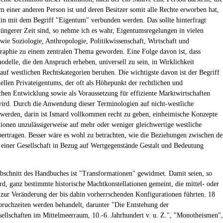
m einer anderen Person ist und deren Besitzer somit alle Rechte erworben hat,
in mit dem Begriff "Eigentum" verbunden werden. Das sollte hinterfragt
jüngerer Zeit sind, so nehme ich es wahr, Eigentumsregelungen in vielen
 wie Soziologie, Anthropologie, Politikwissenschaft, Wirtschaft und
phie zu einem zentralen Thema geworden. Eine Folge davon ist, dass
delle, die den Anspruch erheben, universell zu sein, in Wirklichkeit
auf westlichen Rechtskategorien beruhen. Die wichtigste davon ist der Begriff
uellen Privateigentums, der oft als Höhepunkt der rechtlichen und
ichen Entwicklung sowie als Voraussetzung für effiziente Marktwirtschaften
ird. Durch die Anwendung dieser Terminologien auf nicht-westliche
 werden, darin ist Ismard vollkommen recht zu geben, einheimische Konzepte
utionen unzulässigerweise auf mehr oder weniger gleichwertige westliche
ertragen. Besser wäre es wohl zu betrachten, wie die Beziehungen zwischen d
 einer Gesellschaft in Bezug auf Wertgegenstände Gestalt und Bedeutung
Abschnitt des Handbuches ist "Transformationen" gewidmet. Damit seien, so
rd, ganz bestimmte historische Machtkonstellationen gemeint, die mittel- oder
 zur Veränderung der bis dahin vorherrschenden Konfigurationen führten. 18
ruchzeiten werden behandelt, darunter "Die Entstehung der
sellschaften im Mittelmeerraum, 10.-6. Jahrhundert v. u. Z.", "Monotheismen",