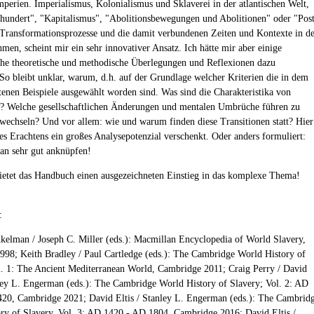
mperien. Imperialismus, Kolonialismus und Sklaverei in der atlantischen Welt,
rhundert", "Kapitalismus", "Abolitionsbewegungen und Abolitionen" oder "Pos
 Transformationsprozesse und die damit verbundenen Zeiten und Kontexte in d
men, scheint mir ein sehr innovativer Ansatz. Ich hätte mir aber einige
che theoretische und methodische Überlegungen und Reflexionen dazu
So bleibt unklar, warum, d.h. auf der Grundlage welcher Kriterien die in dem
tenen Beispiele ausgewählt worden sind. Was sind die Charakteristika von
? Welche gesellschaftlichen Änderungen und mentalen Umbrüche führen zu
echseln? Und vor allem: wie und warum finden diese Transitionen statt? Hier
s Erachtens ein großes Analysepotenzial verschenkt. Oder anders formuliert:
an sehr gut anknüpfen!
ietet das Handbuch einen ausgezeichneten Einstieg in das komplexe Thema!
:
nkelman / Joseph C. Miller (eds.): Macmillan Encyclopedia of World Slavery,
98; Keith Bradley / Paul Cartledge (eds.): The Cambridge World History of
l. 1: The Ancient Mediterranean World, Cambridge 2011; Craig Perry / David
nley L. Engerman (eds.): The Cambridge World History of Slavery; Vol. 2: AD
20, Cambridge 2021; David Eltis / Stanley L. Engerman (eds.): The Cambrid
ry of Slavery. Vol. 3: AD 1420 - AD 1804, Cambridge 2016; David Eltis /