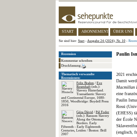
START
ABONNEMENT
ÜBER UNS
Sie sind hier:
Start
-
Ausgabe 24 (2024), Nr. 10
-
Rezen
Paulin Is
Rezension
Kommentar schreiben
Druckfassung
Thematisch verwandte
2021 erschi
Rezensionen:
Damit werde
Felix Brahm
/
Eve
Rosenhaft
(eds.):
Macmillan E
Slavery Hinterland.
eine französ
Transatlantic Slavery
and Continental Europe, 1680-
Paulin Isma
1850, Woodbridge: Boydell Press
2016
Rossi (Univ
Géza Dávid
/
Pál Foder
(EHESS) tät
(eds.): Ransom Slavery
der École N
Along the Ottoman
Borders. Early
Sklavereifo
Fifteenth - Early Eighteenth
Centuries, Leiden / Boston: Brill
(englisch, f
2007