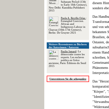
Sultanate Period (13th
diesem Hint
to Early 16th Century),
New Delhi: Kanishka Publishers
sondern ebe
2015
Das Handbuch
Paola A. Revilla Orías
:
Entangled Coercion.
Transformat
African and
und von seh
Indigenous Labour in
Charcas (16th-17th Century),
bekannten S
Berlin: De Gruyter 2021
Brasilien, d
Ostasien, d
Weitere Rezensionen zu Büchern
subsaharisc
der Autorinnen / Autoren:
Paulin Ismard
: La
einem Handb
démocratie contre les
experts. Les esclaves
schreiben, 
publics en Grèce
Gemeinsamke
ancienne, Paris: Éditions du Seuil
2015
Phänomens z
Interpretati
Unterstützen Sie die sehepunkte
Das "Herzst
komparatist
"Körper", "
"Identifizi
"Verwandtsc
"Widerstand