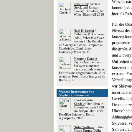
Wissens nac
Peter Hunt
: Ancient
Greek and Roman
konnte jedo
Slavery, Hoboken, NJ:
hier als Re
Wiley-Blackwell 2018
Für die Qua
Niveau der 
Noel E. Lenski
/
Catherine M. Cameron
konzeptione
(eds.): What Is a Slave
Society? The Practice
prägnanten 
of Slavery in Global Perspective,
Cambridge: Cambridge
die große Ä
University Press 2018
and Slavery
Monique Dondin-
Unfreiheit 
Payre
/
Nicolas Tran
:
Esclaves et maîtres
konzentrier
dans le monde romain.
Expressions épigraphiues de leurs
extreme For
relations, Rom: École française de
Vorstellung
Rome 2017
wir Sklaver
Weitere Rezensionen von
innerhalb ei
Stephan Conermann:
Gesellschaf
Frauke-Katrin
Kandale
: Der Islam in
Dependenzen
Indonesien nach 1998.
Überschnei
am Beispiel der Partei
Keadilan Sejahtera, Berlin:
Abhängigkei
regiospectra 2008
Sklaverei v
Nisha Wadhwa
: Indian
Sklavereive
Music During Delhi