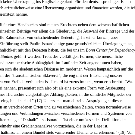
h keine Übertragung ins Englische geplant. Für den deutschsprachigen Raum
ch erfreulicherweise eine Übersetzung organisiert und finanziert werden, die ic
ferenztext nehme.
lität eines Handbuches sind meines Erachtens neben dem wissenschaftlichen
einzelnen Beiträge vor allem die Gliederung, die Auswahl der Einträge und der
lle Rahmentext von entscheidender Bedeutung. In seiner kurzen, aber
Einführung stellt Paulin Ismard einige ganz grundsätzlichen Überlegungen an,
hnlichkeit mit den Debatten haben, die bei uns im
Bonn Center for Dependency
 Studies
geführt werden: Trotz der vielfältigen Formen, die menschliche
und asymmetrische Abhängigkeit im Laufe der Zeit angenommen haben,
ten sich die akademischen Diskurse im modernen Westen hauptsächlich auf die
m der "transatlantischen Sklaverei", die eng mit der Entstehung unserer
en von Freiheit verbunden ist. Ismard ist zuzustimmen, wenn er schreibt: "Was
ei nennen, präsentiert sich also oft als eine extreme Form von Ausbeutung
ner Hierarchie vielgestaltiger Abhängigkeiten, in die sämtliche Mitglieder der
t eingebunden sind." (17) Untersucht man einzelne Ausprägungen dieser
 an verschiedenen Orten und zu verschiedenen Zeiten, treten normalerweise
dungen und Verbindungen zwischen verschiedenen Formen und Systemen von
ten zutage. "Deshalb" - so Ismard - "ist einer umfassenden Definition der
ielmehr eine Gradientenanalyse vorzuziehen, die in der Lage ist,
rhältnisse an einem Bündel stets variierender Elemente zu erkennen." (19) Vor