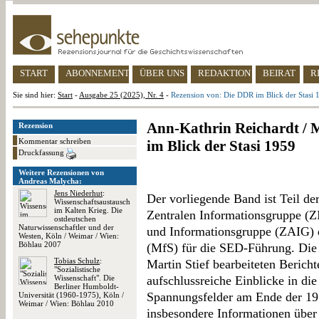
START
ABONNEMENT
ÜBER UNS
REDAKTION
BEIRAT
R
Sie sind hier:
Start
-
Ausgabe 25 (2025), Nr. 4
-
Rezension von: Die DDR im Blick der Stasi 
Ann-Kathrin Reichardt / M
Rezension
Kommentar schreiben
im Blick der Stasi 1959
Druckfassung
Weitere Rezensionen von
Andreas Malycha:
Jens Niederhut
:
Der vorliegende Band ist Teil de
Wissenschaftsaustausch
im Kalten Krieg. Die
Zentralen Informationsgruppe (Z
ostdeutschen
Naturwissenschaftler und der
und Informationsgruppe (ZAIG) d
Westen, Köln / Weimar / Wien:
Böhlau 2007
(MfS) für die SED-Führung. Die
Tobias Schulz
:
Martin Stief bearbeiteten Berich
"Sozialistische
Wissenschaft". Die
aufschlussreiche Einblicke in die
Berliner Humboldt-
Spannungsfelder am Ende der 19
Universität (1960-1975), Köln /
Weimar / Wien: Böhlau 2010
insbesondere Informationen über 