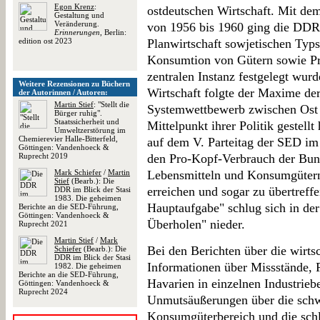
Egon Krenz
:
ostdeutschen Wirtschaft. Mit dem
Gestaltung und
Veränderung.
von 1956 bis 1960 ging die DDR
Erinnerungen
, Berlin:
edition ost 2023
Planwirtschaft sowjetischen Typ
Konsumtion von Gütern sowie Pre
zentralen Instanz festgelegt wur
Weitere Rezensionen zu Büchern
Wirtschaft folgte der Maxime de
der Autorinnen / Autoren:
Martin Stief
: "Stellt die
Systemwettbewerb zwischen Ost 
Bürger ruhig".
Staatssicherheit und
Mittelpunkt ihrer Politik gestellt
Umweltzerstörung im
Chemierevier Halle-Bitterfeld,
auf dem V. Parteitag der SED im
Göttingen: Vandenhoeck &
Ruprecht 2019
den Pro-Kopf-Verbrauch der Bund
Mark Schiefer
/
Martin
Lebensmitteln und Konsumgütern
Stief
(Bearb.): Die
erreichen und sogar zu übertreff
DDR im Blick der Stasi
1983. Die geheimen
Hauptaufgabe" schlug sich in der
Berichte an die SED-Führung,
Göttingen: Vandenhoeck &
Überholen" nieder.
Ruprecht 2021
Martin Stief
/
Mark
Bei den Berichten über die wirts
Schiefer
(Bearb.): Die
DDR im Blick der Stasi
Informationen über Missstände, P
1982. Die geheimen
Berichte an die SED-Führung,
Havarien in einzelnen Industrieb
Göttingen: Vandenhoeck &
Ruprecht 2024
Unmutsäußerungen über die schw
Konsumgüterbereich und die schl