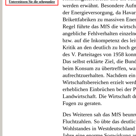
Unterstützen Sie die sehepunkte
werden erwähnt. Besondere Auf
der Energieversorgung, da Havar
Brikettfabriken zu massiven Ener
Regel führte das MfS die wirtsch
angebliche Fehlverhalten einzeln
bzw. auf die Inkompetenz des le
Kritik an den deutlich zu hoch 
des V. Parteitages von 1958 konn
Das selbst erklärte Ziel, die Bu
beim Konsum zu übertreffen, war
aufrechtzuerhalten. Nachdem ein
Wirtschaftsbereichen erzielt we
erheblichen Einbrüchen bei der P
Landwirtschaft. Die Wirtschaft d
Fugen zu geraten.
Des Weiteren sah das MfS beunruh
Fluchtzahlen. So übte das deutli
Wohlstandes in Westdeutschland
Jahre eine enorme Sogwirkung au