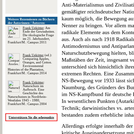
Anti-Materialismus und Zivilisati
gemäßigter reichsdeutscher Natio
kaum möglich, die Bewegung auf 
Weitere Rezensionen zu Büchern
der Autorinnen / Autoren:
Nenner zu bringen. Vor allem mac
Frank Uekötter
: Am
radikale Elemente aus dem Konte
Ende der Gewissheiten.
Die ökologische Frage
aus. Auch als nach 1918 Radikal
im 21. Jahrhundert,
Frankfurt/M.: Campus 2011
Antimodernismus und Antiparlame
Naturschutzbewegung hielten, b
Frank Uekötter
(ed.):
Comparing Apples,
Maßstäben der Zeit, insgesamt v
Oranges, and Cotton.
unterschied sich hinsichtlich ihre
Environmental
Histories of the Plantation,
extremen Rechten. Eine Zusamme
Frankfurt/M.: Campus 2014
NS-Bewegung vor 1933 lässt sich
Frank Uekötter
:
Naturschutz im
Naumburg, des Gründers des Bun
Aufbruch. Eine
Geschichte des
im NS-Kampfbund für deutsche Ku
Naturschutzes in Nordrhein-
In wesentlichen Punkten (Autarki
Westfalen 1945 - 1980,
Frankfurt/M.: Campus 2004
Technik; darwinistisches vs. arte
bestanden zudem erhebliche inhal
Unterstützen Sie die sehepunkte
Allerdings erfolgte innerhalb d
kritische Auseinandersetzung mit