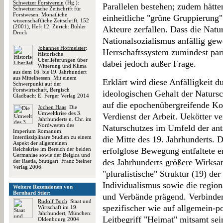
Schweizer Forstverein
(Hg.):
Parallelen bestehen; zudem hätte
Schweizerische Zeitschrift für
Forstwesen. Monatliche
einheitliche "grüne Gruppierung" 
wissenschaftliche Zeitschrift, 152
(2001), Heft 12, Zürich: Bühler
Akteure zerfallen. Dass die Natu
Druck
Nationalsozialismus anfällig ge
Johannes Hofmeister
:
Herrschaftssystem zumindest parti
Historische
Überlieferungen über
dabei jedoch außer Frage.
Witterung und Klima
aus dem 16. bis 19. Jahrhundert
aus Mittelhessen. Mit einem
Erklärt wird diese Anfälligkeit 
Schwerpunkt auf der
Forstwirtschaft, Bergisch
ideologischen Gehalt der Naturs
Gladbach: E. Ferger Verlag 2014
auf die epochenübergreifende Kont
Jochen Haas
: Die
Umweltkrise des 3.
Verdienst der Arbeit. Uekötter ve
Jahrhunderts n. Chr. im
Nordwesten des
Naturschutzes im Umfeld der ant
Imperium Romanum.
Interdisziplinäre Studien zu einem
die Mitte des 19. Jahrhunderts. 
Aspekt der allgemeinen
Reichskrise im Bereich der beiden
erfolglose Bewegung entfaltete e
Germaniae sowie der Belgica und
des Jahrhunderts größere Wirksam
der Raetia, Stuttgart: Franz Steiner
Verlag 2006
"pluralistische" Struktur (19) der
Individualismus sowie die region
Weitere Rezensionen von
Bernhard Stier:
und Verbände prägend. Verbinden
Rudolf Boch
: Staat und
spezifischer wie auf allgemein-po
Wirtschaft im 19.
Jahrhundert, München:
Leitbegriff "Heimat" mitsamt sein
Oldenbourg 2004