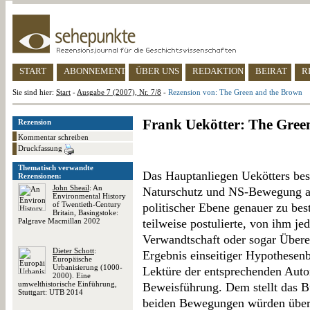
START
ABONNEMENT
ÜBER UNS
REDAKTION
BEIRAT
R
Sie sind hier:
Start
-
Ausgabe 7 (2007), Nr. 7/8
-
Rezension von: The Green and the Brown
Frank Uekötter: The Gree
Rezension
Kommentar schreiben
Druckfassung
Thematisch verwandte
Das Hauptanliegen Uekötters best
Rezensionen:
John Sheail
: An
Naturschutz und NS-Bewegung auf
Environmental History
of Twentieth-Century
politischer Ebene genauer zu be
Britain, Basingstoke:
Palgrave Macmillan 2002
teilweise postulierte, von ihm je
Verwandtschaft oder sogar Übere
Dieter Schott
:
Ergebnis einseitiger Hypothesenbi
Europäische
Urbanisierung (1000-
Lektüre der entsprechenden Auto
2000). Eine
umwelthistorische Einführung,
Beweisführung. Dem stellt das B
Stuttgart: UTB 2014
beiden Bewegungen würden überw