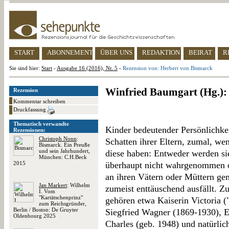
START
ABONNEMENT
ÜBER UNS
REDAKTION
BEIRAT
R
Sie sind hier:
Start
-
Ausgabe 16 (2016), Nr. 5
-
Rezension von: Herbert von Bismarck
Winfried Baumgart (Hg.):
Rezension
Kommentar schreiben
Druckfassung
Thematisch verwandte
Kinder bedeutender Persönlichkei
Rezensionen:
Christoph Nonn
:
Schatten ihrer Eltern, zumal, wen
Bismarck. Ein Preuße
und sein Jahrhundert,
diese haben: Entweder werden s
München: C.H.Beck
2015
überhaupt nicht wahrgenommen o
an ihren Vätern oder Müttern ge
Jan Markert
: Wilhelm
zumeist enttäuschend ausfällt. Zu
I. Vom
"Kartätschenprinz"
gehören etwa Kaiserin Victoria (
zum Reichsgründer,
Berlin / Boston: De Gruyter
Siegfried Wagner (1869-1930), 
Oldenbourg 2025
Charles (geb. 1948) und natürli