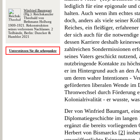
lediglich für eine epigonale und
Winfried Baumgart
halten. Auch wenn ihm echtes st
(Hg.): Reichskanzler
Theobald von
doch, anders als viele seiner Ko
Bethmann Hollweg
1909-1921. Rekonstruktion
Reiches, ein fleißiger, erfahren
seines verlorenen Nachlasses. 2
Teilbände, Berlin: Duncker &
der sich auch für die notwendige
Humblot 2021
dessen Karriere deshalb keineswe
zahlreichen Sondermissionen erf
Unterstützen Sie die sehepunkte
seines Vaters geschickt nutzend,
nutzbringende Kontakte zu höchs
er im Hintergrund auch an den A
um deren wahre Intentionen - Ve
geförderten liberalen Wende im 
Thronwechsel durch Förderung ei
Kolonialrivalität - er wusste, was 
Der von Winfried Baumgart, eine
Diplomatiegeschichte im langen 
ergänzt die bereits vorliegenden
Herbert von Bismarcks [
2
] insbe
unveröffentlichte Erinnerungen. A