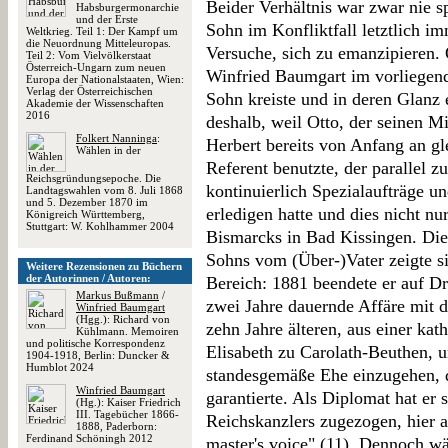
Beider Verhältnis war zwar nie s
Habsburgermonarchie
und der Erste
Sohn im Konfliktfall letztlich i
Weltkrieg. Teil 1: Der Kampf um
die Neuordnung Mitteleuropas.
Versuche, sich zu emanzipieren. 
Teil 2: Vom Vielvölkerstaat
Österreich-Ungarn zum neuen
Winfried Baumgart im vorliegend
Europa der Nationalstaaten, Wien:
Verlag der Österreichischen
Sohn kreiste und in deren Glanz 
Akademie der Wissenschaften
2016
deshalb, weil Otto, der seinen Mi
Folkert Nanninga
:
Herbert bereits von Anfang an gl
Wählen in der
Referent benutzte, der parallel z
Reichsgründungsepoche. Die
kontinuierlich Spezialaufträge un
Landtagswahlen vom 8. Juli 1868
und 5. Dezember 1870 im
erledigen hatte und dies nicht n
Königreich Württemberg,
Stuttgart: W. Kohlhammer 2004
Bismarcks in Bad Kissingen. Die
Sohns vom (Über-)Vater zeigte si
Weitere Rezensionen zu Büchern
der Autorinnen / Autoren:
Bereich: 1881 beendete er auf D
Markus Bußmann
/
zwei Jahre dauernde Affäre mit d
Winfried Baumgart
(Hgg.): Richard von
zehn Jahre älteren, aus einer ka
Kühlmann. Memoiren
und politische Korrespondenz
Elisabeth zu Carolath-Beuthen, um
1904-1918, Berlin: Duncker &
Humblot 2024
standesgemäße Ehe einzugehen, d
Winfried Baumgart
garantierte. Als Diplomat hat er 
(Hg.): Kaiser Friedrich
III. Tagebücher 1866-
Reichskanzlers zugezogen, hier agi
1888, Paderborn:
Ferdinand Schöningh 2012
master's voice" (11). Dennoch wä