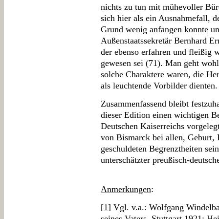
nichts zu tun mit mühevoller Bür
sich hier als ein Ausnahmefall, 
Grund wenig anfangen konnte und
Außenstaatssekretär Bernhard Er
der ebenso erfahren und fleißig 
gewesen sei (71). Man geht wohl n
solche Charaktere waren, die He
als leuchtende Vorbilder dienten.
Zusammenfassend bleibt festzuha
dieser Edition einen wichtigen B
Deutschen Kaiserreichs vorgelegt
von Bismarck bei allen, Geburt,
geschuldeten Begrenztheiten sein
unterschätzter preußisch-deutscher
Anmerkungen
:
[
1
] Vgl. v.a.: Wolfgang Windelba
seines Vaters, Stuttgart 1921; H