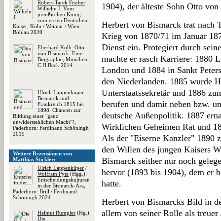
Robert-Tarek Fischer
:
1904), der älteste Sohn Otto von
Wilhelm I. Vom
preußischen König
zum ersten Deutschen
Herbert von Bismarck trat nach
Kaiser, Köln / Weimar / Wien:
Böhlau 2020
Krieg von 1870/71 im Januar 18
Dienst ein. Protegiert durch sein
Eberhard Kolb
: Otto
von Bismarck. Eine
machte er rasch Karriere: 1880 L
Biographie, München:
C.H.Beck 2014
London und 1884 in Sankt Peters
den Niederlanden. 1885 wurde H
Unterstaatssekretär und 1886 zu
Ulrich Lappenküper
:
Bismarck und
berufen und damit neben bzw. unt
Frankreich 1815 bis
1898. Chancen zur
deutsche Außenpolitik. 1887 ern
Bildung einer "ganz
unwiderstehlichen Macht"?,
Wirklichen Geheimen Rat und 18
Paderborn: Ferdinand Schöningh
2019
Als der "Eiserne Kanzler" 1890 z
den Willen des jungen Kaisers Wi
Weitere Rezensionen von
Bismarck seither nur noch gelege
Matthias Stickler:
Ulrich Lappenküper
/
hervor (1893 bis 1904), dem er b
Wolfram Pyta
(Hgg.):
Entscheidungskulturen
hatte.
in der Bismarck-Ära,
Paderborn: Brill / Ferdinand
Schöningh 2024
Herbert von Bismarcks Bild in de
allem von seiner Rolle als treuer
Helmut Rumpler
(Hg.):
Die