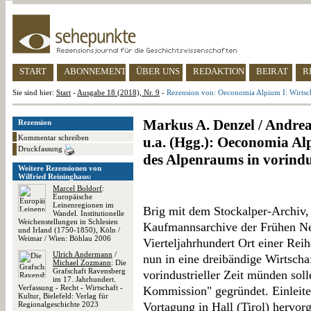
START
ABONNEMENT
ÜBER UNS
REDAKTION
BEIRAT
R
Sie sind hier:
Start
-
Ausgabe 18 (2018), Nr. 9
-
Rezension von: Oeconomia Alpium I: Wirtscha
Markus A. Denzel / Andre
Rezension
Kommentar schreiben
u.a. (Hgg.): Oeconomia Al
Druckfassung
des Alpenraums in vorindus
Weitere Rezensionen von
Wilfried Reininghaus:
Marcel Boldorf
:
Europäische
Leinenregionen im
Brig mit dem Stockalper-Archiv,
Wandel. Institutionelle
Weichenstellungen in Schlesien
Kaufmannsarchive der Frühen Neu
und Irland (1750-1850), Köln /
Weimar / Wien: Böhlau 2006
Vierteljahrhundert Ort einer Rei
Ulrich Andermann
/
nun in eine dreibändige Wirtscha
Michael Zozmann
: Die
Grafschaft Ravensberg
vorindustrieller Zeit münden sol
im 17. Jahrhundert.
Verfassung - Recht - Wirtschaft -
Kommission" gegründet. Einleite
Kultur, Bielefeld: Verlag für
Regionalgeschichte 2023
Vortagung in Hall (Tirol) hervorg