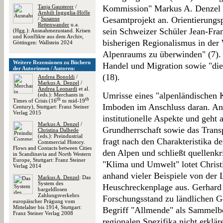
Tanja Gausterer
/
Kommission" Markus A. Denzel 
Arnhilt Inguglia-Höfle
Gesamtprojekt an. Orientierungs
/
Susanne
Rettenwander
u.a.
sein Schweizer Schüler Jean-Franç
(Hgg.): Ausnahmezustand. Krisen
und Konflikte aus dem Archiv,
bisherigen Regionalismus in der 
Göttingen: Wallstein 2024
Alpenraums zu überwinden" (7). 
Weitere Rezensionen zu Büchern
Handel und Migration sowie "die
der Autorinnen / Autoren:
(18).
Andrea Bonoldi
/
Markus A. Denzel
/
Andrea Leonardi
et al.
Umrisse eines "alpenländischen K
(eds.): Merchants in
th
th
Times of Crisis (16
to mid-19
Imboden im Anschluss daran. And
Century), Stuttgart: Franz Steiner
Verlag 2015
institutionelle Aspekte und geht a
Markus A. Denzel
/
Grundherrschaft sowie das Trans
Christina Dalhede
(eds.): Preindustrial
fragt nach den Charakteristika 
Commercial History.
Flows and Contacts between Cities
den Alpen und schließt quellenk
in Scandinavia and North Western
Europe, Stuttgart: Franz Steiner
"Klima und Umwelt" lotet Christ
Verlag 2014
anhand vieler Beispiele von der 
Markus A. Denzel
: Das
System des
Heuschreckenplage aus. Gerhard 
bargeldlosen
Zahlungsverkehrs
Forschungsstand zu ländlichen G
europäischer Prägung vom
Mittelalter bis 1914, Stuttgart:
Begriff "Allmende" als Sammelbegr
Franz Steiner Verlag 2008
regionalen Spezifika nicht erklär