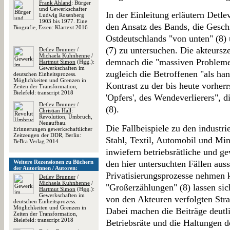
Frank Ahland
: Bürger
und Gewerkschafter
In der Einleitung erläutern Det
Ludwig Rosenberg
1903 bis 1977. Eine
den Ansatz des Bands, die Gesch
Biografie, Essen: Klartext 2016
Ostdeutschlands "von unten" (8) 
(7) zu untersuchen. Die akteursze
Detlev Brunner
/
Michaela Kuhnhenne
/
demnach die "massiven Probleme
Hartmut Simon
(Hgg.):
Gewerkschaften im
zugleich die Betroffenen "als ha
deutschen Einheitsprozess.
Möglichkeiten und Grenzen in
Kontrast zu der bis heute vorher
Zeiten der Transformation,
Bielefeld: transcript 2018
'Opfers', des Wendeverlierers", di
Detlev Brunner
/
(8).
Christian Hall
:
Revolution, Umbruch,
Neuaufbau.
Die Fallbeispiele zu den industr
Erinnerungen gewerkschaftlicher
Zeitzeugen der DDR, Berlin:
Stahl, Textil, Automobil und Mi
BeBra Verlag 2014
inwiefern betriebsrätliche und g
Weitere Rezensionen zu Büchern
den hier untersuchten Fällen auss
der Autorinnen / Autoren:
Privatisierungsprozesse nehmen k
Detlev Brunner
/
Michaela Kuhnhenne
/
"Großerzählungen" (8) lassen sic
Hartmut Simon
(Hgg.):
Gewerkschaften im
von den Akteuren verfolgten Str
deutschen Einheitsprozess.
Möglichkeiten und Grenzen in
Dabei machen die Beiträge deutli
Zeiten der Transformation,
Bielefeld: transcript 2018
Betriebsräte und die Haltungen d