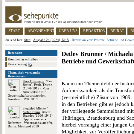
START
ABONNEMENT
ÜBER UNS
REDAKTION
BEIRAT
R
Sie sind hier:
Start
-
Ausgabe 24 (2024), Nr. 5
-
Rezension von: Proteste, Betriebe und Gewe
Detlev Brunner / Michaela
Rezension
Kommentar schreiben
Betriebe und Gewerkschaf
Druckfassung
Thematisch verwandte
Rezensionen:
Uwe Fuhrmann
: "Frau
Kaum ein Themenfeld der histori
Berlin". Paula Thiede
(1870-1919). Vom
Aufmerksamkeit als die Transfo
Arbeiterkind zur
Gewerkschaftsvorsitzenden,
(vermeintliche) Zäsur von 1989.
Konstanz: UVK 2019
in den Betrieben gibt es jedoch 
Siegfried Mielke
/
der vorliegende Sammelband mit 
Stefan Heinz
: Alwin
Brandes (1866-1949).
Thüringen, Brandenburg und Sach
Oppositioneller -
Reformer - Widerstandskämpfer,
hierbei vorrangig einer jungen G
Berlin: Metropol 2019
Möglichkeit zur Veröffentlichun