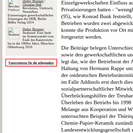
Detlev Brunner
/
Einzelgewerkschaften Einfluss au
Christian Hall
:
Revolution, Umbruch,
Privatisierungen hatten - "wenn
Neuaufbau.
Erinnerungen gewerkschaftlicher
(95), wie Konrad Bunk feststellt
Zeitzeugen der DDR, Berlin:
Betrieben wurden zwei abgewicke
BeBra Verlag 2014
konnte die Produktion vor Ort mi
Detlev Brunner
:
Stralsund. Eine Stadt
fortgesetzt werden.
im Systemwandel vom
Ende des Kaiserreichs
bis in die 1960er Jahre, München:
Die Beiträge belegen Unterschie
Oldenbourg 2010
sowie den gewerkschaftlichen un
legt dar, wie der Betriebsrat de
Unterstützen Sie die sehepunkte
Haltung von Hermann Rappe und
der ostdeutschen Betriebsräteinit
im Falle Addinols erst durch die
sozialpartnerschaftlicher Mitwirk
Überbrückungshilfen der Treuha
Überleben des Betriebs bis 1998 
Melange aus Kooperation und Wi
untersuchten Beispiel der Thürin
Chemie-Papier-Keramik zuständig
Landesentwicklungsgesellschaft 