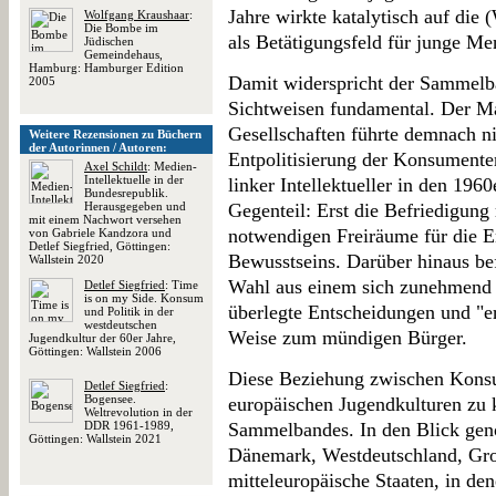
Jahre wirkte katalytisch auf die
Wolfgang Kraushaar
:
Die Bombe im
als Betätigungsfeld für junge Me
Jüdischen
Gemeindehaus,
Hamburg: Hamburger Edition
Damit widerspricht der Sammelb
2005
Sichtweisen fundamental. Der M
Gesellschaften führte demnach n
Weitere Rezensionen zu Büchern
der Autorinnen / Autoren:
Entpolitisierung der Konsumenten
Axel Schildt
: Medien-
Intellektuelle in der
linker Intellektueller in den 196
Bundesrepublik.
Herausgegeben und
Gegenteil: Erst die Befriedigung 
mit einem Nachwort versehen
notwendigen Freiräume für die En
von Gabriele Kandzora und
Detlef Siegfried, Göttingen:
Bewusstseins. Darüber hinaus bef
Wallstein 2020
Wahl aus einem sich zunehmend 
Detlef Siegfried
: Time
is on my Side. Konsum
überlegte Entscheidungen und "e
und Politik in der
westdeutschen
Weise zum mündigen Bürger.
Jugendkultur der 60er Jahre,
Göttingen: Wallstein 2006
Diese Beziehung zwischen Konsu
Detlef Siegfried
:
Bogensee.
europäischen Jugendkulturen zu k
Weltrevolution in der
DDR 1961-1989,
Sammelbandes. In den Blick ge
Göttingen: Wallstein 2021
Dänemark, Westdeutschland, Gro
mitteleuropäische Staaten, in de