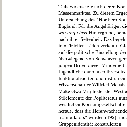
Teils widersetzte sich deren Kon
Massenmarktes. Zu diesem Ergeb
Untersuchung des "Northern Soul"
England. Für die Angehörigen di
working-class
-Hintergrund, bema
nach ihrer Seltenheit. Das bege
in offiziellen Läden verkauft. Gl
auf die politische Einstellung d
überwiegend von Schwarzen gemac
jungen Briten dieser Minderheit 
Jugendliche dann auch ihrerseits
funktionalisierten und instrument
Wissenschaftler Wilfried Mausba
Maße etwa Mitglieder der West
Stilelemente der Popliteratur nut
westlichen Konsumgesellschaften 
heraus, dass die Heranwachsenden
manipulators" wurden (192), ind
Gruppenidentität konstruierten.