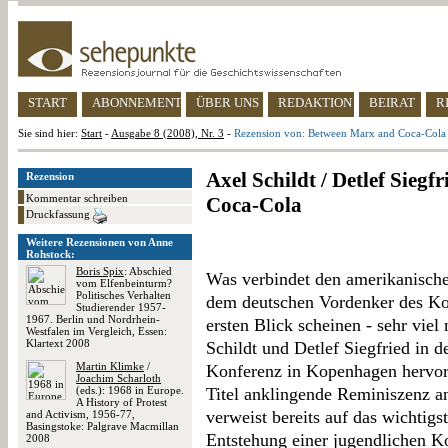
START
ABONNEMENT
ÜBER UNS
REDAKTION
BEIRAT
R
Sie sind hier:
Start
-
Ausgabe 8 (2008), Nr. 3
-
Rezension von: Between Marx and Coca-Cola
Axel Schildt / Detlef Siegf
Rezension
Kommentar schreiben
Coca-Cola
Druckfassung
Weitere Rezensionen von Anne
Rohstock:
Boris Spix
: Abschied
Was verbindet den amerikanische
vom Elfenbeinturm?
Politisches Verhalten
dem deutschen Vordenker des K
Studierender 1957-
1967. Berlin und Nordrhein-
ersten Blick scheinen - sehr vie
Westfalen im Vergleich, Essen:
Klartext 2008
Schildt und Detlef Siegfried in d
Martin Klimke
/
Konferenz in Kopenhagen hervo
Joachim Scharloth
(eds.): 1968 in Europe.
Titel anklingende Reminiszenz a
A History of Protest
verweist bereits auf das wichtig
and Activism, 1956-77,
Basingstoke: Palgrave Macmillan
Entstehung einer jugendlichen 
2008