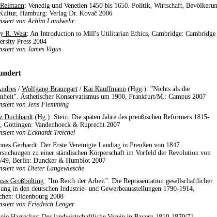
 Reimann
: Venedig und Venetien 1450 bis 1650. Politik, Wirtschaft, Bevölkeru
Kultur, Hamburg: Verlag Dr. Kovač 2006
nsiert von Achim Landwehr
y R. West
: An Introduction to Mill's Utilitarian Ethics, Cambridge: Cambridge
ersity Press 2004
nsiert von James Vigus
undert
Andres
/
Wolfgang Braungart
/
Kai Kauffmann
(Hgg.): "Nichts als die
nheit". Ästhetischer Konservatismus um 1900, Frankfurt/M.: Campus 2007
nsiert von Jens Flemming
z Duchhardt
(Hg.): Stein. Die späten Jahre des preußischen Reformers 1815-
, Göttingen: Vandenhoeck & Ruprecht 2007
nsiert von Eckhardt Treichel
nnes Gerhardt
: Der Erste Vereinigte Landtag in Preußen von 1847.
rsuchungen zu einer ständischen Körperschaft im Vorfeld der Revolution von
/49, Berlin: Duncker & Humblot 2007
nsiert von Dieter Langewiesche
as Großbölting
: "Im Reich der Arbeit". Die Repräsentation gesellschaftlicher
ung in den deutschen Industrie- und Gewerbeausstellungen 1790-1914,
hen: Oldenbourg 2008
nsiert von Friedrich Lenger
anie Harrecker
: Der landwirtschaftliche Verein in Bayern 1810-1870/71,