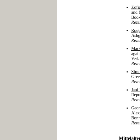
Zofi
and 
Book
Reze
Roge
Ashg
Reze
Mar
agai
Verl
Reze
Simo
Gree
Reze
Jani
Repu
Reze
Geor
Alex
Bonn
Reze
Mittelalte