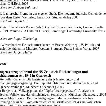
hen: C.H.Beck 2006
nsiert von Andreas Fahrmeir
ld Lamprecht
: Fremd in der eigenen Stadt. Die moderne jüdische Gemeinde vo
 vor dem Ersten Weltkrieg, Innsbruck: StudienVerlag 2007
siert von Stefan Litt
Winter
/
Jean-Louis Robert
(eds.): Capital Cities at War. Paris, London, Berlin
-1919. Volume 2: A Cultural History, Cambridge: Cambridge University Press
nsiert von Roger Chickering
a Wüstenbecker
: Deutsch-Amerikaner im Ersten Weltkrieg. US-Politik und
onale Identitäten im Mittleren Westen, Stuttgart: Franz Steiner Verlag 2007
nsiert von Jürgen Müller
ichte
ögensentzug während der NS-Zeit sowie Rückstellungen und
chädigungen seit 1945 in Österreich
itte Bailer-Galanda
: Die Entstehung der Rückstellungs- und
chädigungsgesetzgebung. Die Republik Österreich und das in der NS-Zeit
ogenene Vermögen, München: Oldenbourg 2003
n Berger
u.a.: Vollzugspraxis des "Opferfürsorgegesetzes". Analyse der
tischen Vollziehung des einschlägigen Sozialrechts, München: Oldenbourg 2004
ander Mejstrik
u.a.: Berufsschädigungen in der nationalsozialistischen
rdnung der Arbeit. Vom österreichischen Berufsleben 1934 zum völkischen
ffen 1938-1940, München: Oldenbourg 2004