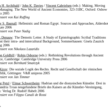
a H. Archibald
/
John K. Davies
/
Vincent Gabrielsen
(eds.): Making, Moving
Managing. The New World of Ancient Economies, 323-31BC, Oxford: Oxbow
s 2005
nsiert von Kai Ruffing
r S. Bagnall
: Hellenistic and Roman Egypt. Sources and Approaches, Aldersho
ate 2006
nsiert von Peter Nadig
k Depauw
: The Demotic Letter. A Study of Epistolographic Scribal Traditions
nst their intra- and intercultural Background, Sommerhausen: Gisela Zauzich
ag 2006
nsiert von Nikolaos Lazaridis
n Goldhill
/
Robin Osborne
(eds.): Rethinking Revolutions through Ancient
ce, Cambridge: Cambridge University Press 2006
nsiert von Bernhard Smarczyk
 Kirov
: Die soziale Logik des Rechts. Recht und Gesellschaft der römischen
blik, Göttingen: V&R unipress 2005
nsiert von Jan Timmer
g Petzl
/
Elmar Schwertheim
: Hadrian und die dionysischen Künstler. Drei in
andria Troas neugefundene Briefe des Kaisers an die Künstler-Vereinigung,
: Verlag Dr. Rudolf Habelt 2006
nsiert von Filippo Canali de Rossi
r