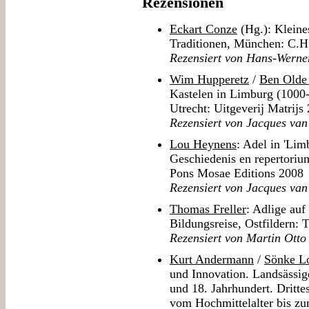
Rezensionen
Eckart Conze
(Hg.): Kleine
Traditionen, München: C.
Rezensiert von Hans-Werne
Wim Hupperetz
/
Ben Olde
Kastelen in Limburg (1000-
Utrecht: Uitgeverij Matrijs
Rezensiert von Jacques va
Lou Heynens
: Adel in 'Lim
Geschiedenis en repertoriu
Pons Mosae Editions 2008
Rezensiert von Jacques va
Thomas Freller
: Adlige auf
Bildungsreise, Ostfildern:
Rezensiert von Martin Otto
Kurt Andermann
/
Sönke L
und Innovation. Landsässige
und 18. Jahrhundert. Dritte
vom Hochmittelalter bis zu