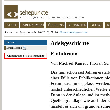
START
ABONNEMENT
ÜBER UNS
REDAKTION
BEIRAT
R
Sie sind hier:
Start
-
Ausgabe 10 (2010), Nr. 10
-
Forum: Adelsgeschichte
Adelsgeschichte
Forum
Druckfassung
Einführung
Unterstützen Sie die sehepunkte
Von Michael Kaiser / Florian Sc
Das nun schon seit Jahren erstark
einer Fülle von Publikationen ni
Forum zusammengefasst werden. E
höchst unterschiedlichen Werke 
Denn in der Anlage und im metho
Quellengrundlage wie auch der z
handelt es sich um grundverschie