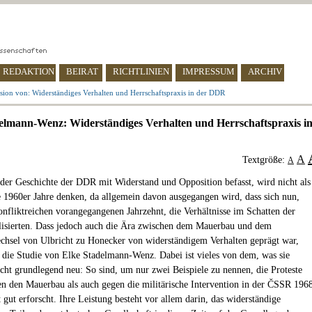
REDAKTION
BEIRAT
RICHTLINIEN
IMPRESSUM
ARCHIV
sion von: Widerständiges Verhalten und Herrschaftspraxis in der DDR
elmann-Wenz: Widerständiges Verhalten und Herrschaftspraxis i
A
Textgröße:
A
 der Geschichte der DDR mit Widerstand und Opposition befasst, wird nicht als
ie 1960er Jahre denken, da allgemein davon ausgegangen wird, dass sich nun,
nfliktreichen vorangegangenen Jahrzehnt, die Verhältnisse im Schatten der
lisierten. Dass jedoch auch die Ära zwischen dem Mauerbau und dem
hsel von Ulbricht zu Honecker von widerständigem Verhalten geprägt war,
t die Studie von Elke Stadelmann-Wenz. Dabei ist vieles von dem, was sie
nicht grundlegend neu: So sind, um nur zwei Beispiele zu nennen, die Proteste
n den Mauerbau als auch gegen die militärische Intervention in der ČSSR 196
t gut erforscht. Ihre Leistung besteht vor allem darin, das widerständige