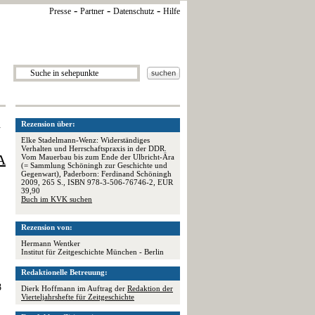
-
-
-
Presse
Partner
Datenschutz
Hilfe
n
Rezension über:
Elke Stadelmann-Wenz: Widerständiges
Verhalten und Herrschaftspraxis in der DDR.
A
Vom Mauerbau bis zum Ende der Ulbricht-Ära
(= Sammlung Schöningh zur Geschichte und
Gegenwart), Paderborn: Ferdinand Schöningh
2009, 265 S., ISBN 978-3-506-76746-2, EUR
39,90
Buch im KVK suchen
Rezension von:
Hermann Wentker
Institut für Zeitgeschichte München - Berlin
Redaktionelle Betreuung:
8
Dierk Hoffmann im Auftrag der
Redaktion der
Vierteljahrshefte für Zeitgeschichte