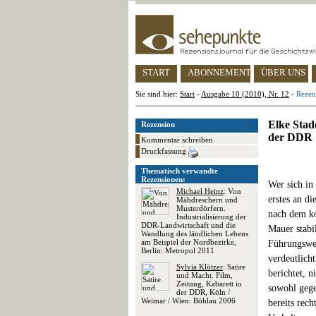
START
ABONNEMENT
ÜBER UNS
Sie sind hier:
Start
-
Ausgabe 10 (2010), Nr. 12
-
Rezen
Elke Stad
Rezension
der DDR
Kommentar schreiben
Druckfassung
Thematisch verwandte
Rezensionen:
Wer sich in
Michael Heinz
: Von
erstes an d
Mähdreschern und
Musterdörfern.
nach dem ko
Industrialisierung der
DDR-Landwirtschaft und die
Mauer stabi
Wandlung des ländlichen Lebens
am Beispiel der Nordbezirke,
Führungswec
Berlin: Metropol 2011
verdeutlich
Sylvia Klötzer
: Satire
berichtet, 
und Macht. Film,
Zeitung, Kabarett in
sowohl gege
der DDR, Köln /
Weimar / Wien: Böhlau 2006
bereits rech