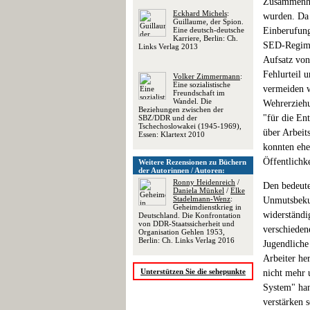
Zusammenhan
Eckhard Michels
:
wurden. Da
Guillaume, der Spion.
Eine deutsch-deutsche
Einberufung
Karriere, Berlin: Ch.
SED-Regime
Links Verlag 2013
Aufsatz von
Fehlurteil 
Volker Zimmermann
:
Eine sozialistische
vermeiden w
Freundschaft im
Wandel. Die
Wehrerziehu
Beziehungen zwischen der
"für die En
SBZ/DDR und der
Tschechoslowakei (1945-1969),
über Arbeit
Essen: Klartext 2010
konnten ehe
Öffentlichke
Weitere Rezensionen zu Büchern
der Autorinnen / Autoren:
Ronny Heidenreich
/
Den bedeute
Daniela Münkel
/
Elke
Stadelmann-Wenz
:
Unmutsbekun
Geheimdienstkrieg in
widerständi
Deutschland. Die Konfrontation
von DDR-Staatssicherheit und
verschieden
Organisation Gehlen 1953,
Berlin: Ch. Links Verlag 2016
Jugendliche 
Arbeiter he
Unterstützen Sie die sehepunkte
nicht mehr 
System" han
verstärken s