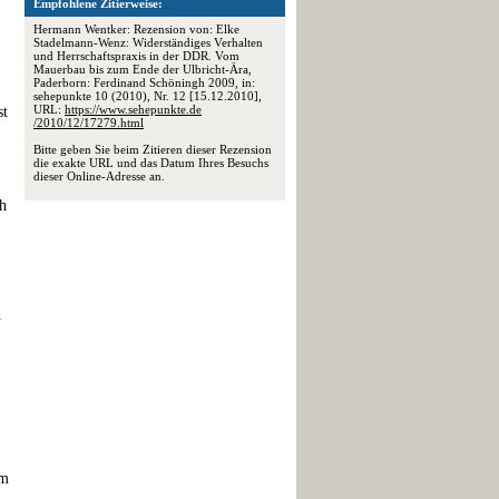
Empfohlene Zitierweise:
Hermann Wentker: Rezension von: Elke
Stadelmann-Wenz: Widerständiges Verhalten
und Herrschaftspraxis in der DDR. Vom
Mauerbau bis zum Ende der Ulbricht-Ära,
Paderborn: Ferdinand Schöningh 2009, in:
sehepunkte 10 (2010), Nr. 12 [15.12.2010],
URL:
https://www.sehepunkte.de
st
/2010/12/17279.html
Bitte geben Sie beim Zitieren dieser Rezension
die exakte URL und das Datum Ihres Besuchs
dieser Online-Adresse an.
ch
.
em