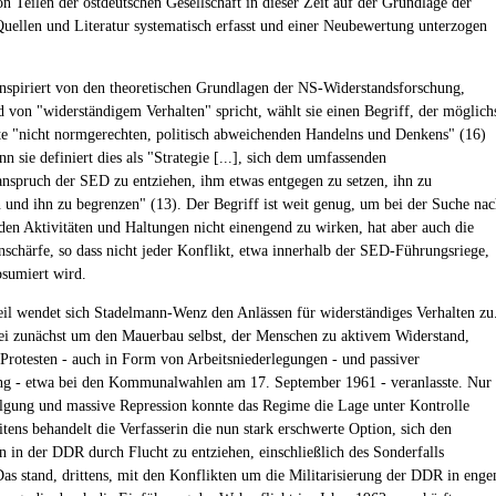
on Teilen der ostdeutschen Gesellschaft in dieser Zeit auf der Grundlage der
Quellen und Literatur systematisch erfasst und einer Neubewertung unterzogen
inspiriert von den theoretischen Grundlagen der NS-Widerstandsforschung,
 von "widerständigem Verhalten" spricht, wählt sie einen Begriff, der möglich
te "nicht normgerechten, politisch abweichenden Handelns und Denkens" (16)
n sie definiert dies als "Strategie [...], sich dem umfassenden
anspruch der SED zu entziehen, ihm etwas entgegen zu setzen, ihn zu
 und ihn zu begrenzen" (13). Der Begriff ist weit genug, um bei der Suche na
den Aktivitäten und Haltungen nicht einengend zu wirken, hat aber auch die
nschärfe, so dass nicht jeder Konflikt, etwa innerhalb der SED-Führungsriege,
bsumiert wird.
eil wendet sich Stadelmann-Wenz den Anlässen für widerständiges Verhalten zu
ei zunächst um den Mauerbau selbst, der Menschen zu aktivem Widerstand,
 Protesten - auch in Form von Arbeitsniederlegungen - und passiver
g - etwa bei den Kommunalwahlen am 17. September 1961 - veranlasste. Nur
lgung und massive Repression konnte das Regime die Lage unter Kontrolle
tens behandelt die Verfasserin die nun stark erschwerte Option, sich den
en in der DDR durch Flucht zu entziehen, einschließlich des Sonderfalls
Das stand, drittens, mit den Konflikten um die Militarisierung der DDR in eng