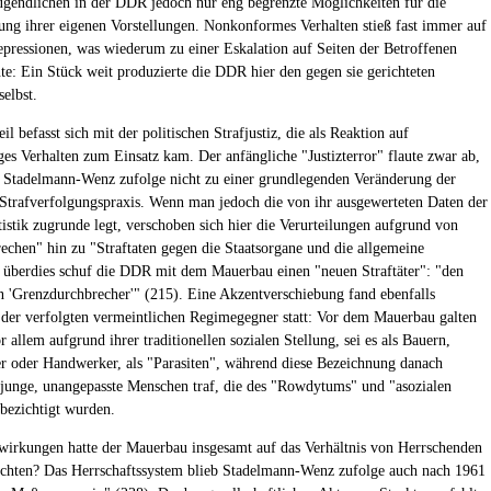
Jugendlichen in der DDR jedoch nur eng begrenzte Möglichkeiten für die
ung ihrer eigenen Vorstellungen. Nonkonformes Verhalten stieß fast immer auf
Repressionen, was wiederum zu einer Eskalation auf Seiten der Betroffenen
te: Ein Stück weit produzierte die DDR hier den gegen sie gerichteten
elbst.
eil befasst sich mit der politischen Strafjustiz, die als Reaktion auf
ges Verhalten zum Einsatz kam. Der anfängliche "Justizterror" flaute zwar ab,
 Stadelmann-Wenz zufolge nicht zu einer grundlegenden Veränderung der
 Strafverfolgungspraxis. Wenn man jedoch die von ihr ausgewerteten Daten der
tistik zugrunde legt, verschoben sich hier die Verurteilungen aufgrund von
rechen" hin zu "Straftaten gegen die Staatsorgane und die allgemeine
; überdies schuf die DDR mit dem Mauerbau einen "neuen Straftäter": "den
n 'Grenzdurchbrecher'" (215). Eine Akzentverschiebung fand ebenfalls
h der verfolgten vermeintlichen Regimegegner statt: Vor dem Mauerbau galten
 allem aufgrund ihrer traditionellen sozialen Stellung, sei es als Bauern,
 oder Handwerker, als "Parasiten", während diese Bezeichnung danach
unge, unangepasste Menschen traf, die des "Rowdytums" und "asozialen
 bezichtigt wurden.
irkungen hatte der Mauerbau insgesamt auf das Verhältnis von Herrschenden
chten? Das Herrschaftssystem blieb Stadelmann-Wenz zufolge auch nach 1961