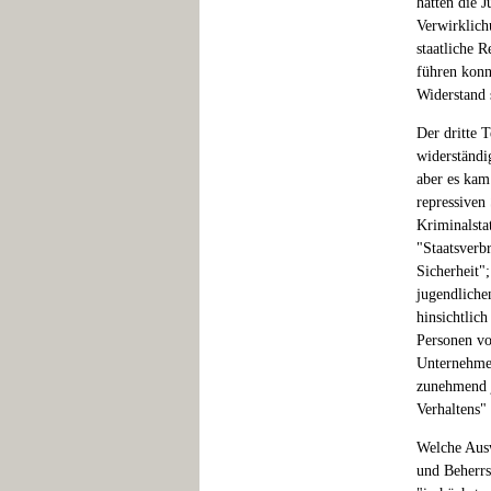
hatten die 
Verwirklich
staatliche 
führen konn
Widerstand s
Der dritte T
widerständi
aber es kam
repressiven
Kriminalsta
"Staatsverb
Sicherheit"
jugendliche
hinsichtlic
Personen vor
Unternehmer
zunehmend j
Verhaltens"
Welche Ausw
und Beherrs