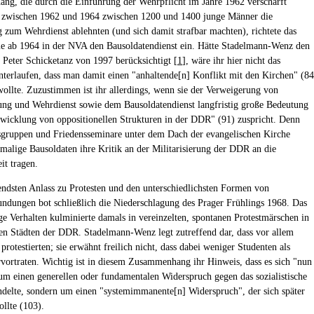
g, die durch die Einführung der Wehrpflicht im Jahre 1962 verschärft
 zwischen 1962 und 1964 zwischen 1200 und 1400 junge Männer die
 zum Wehrdienst ablehnten (und sich damit strafbar machten), richtete das
 ab 1964 in der NVA den Bausoldatendienst ein. Hätte Stadelmann-Wenz den
 Peter Schicketanz von 1997 berücksichtigt [
1
], wäre ihr hier nicht das
unterlaufen, dass man damit einen "anhaltende[n] Konflikt mit den Kirchen" (84
ollte. Zuzustimmen ist ihr allerdings, wenn sie der Verweigerung von
ng und Wehrdienst sowie dem Bausoldatendienst langfristig große Bedeutung
twicklung von oppositionellen Strukturen in der DDR" (91) zuspricht. Denn
sgruppen und Friedensseminare unter dem Dach der evangelischen Kirche
malige Bausoldaten ihre Kritik an der Militarisierung der DDR an die
it tragen.
ndsten Anlass zu Protesten und den unterschiedlichsten Formen von
dungen bot schließlich die Niederschlagung des Prager Frühlings 1968. Das
ge Verhalten kulminierte damals in vereinzelten, spontanen Protestmärschen in
en Städten der DDR. Stadelmann-Wenz legt zutreffend dar, dass vor allem
protestierten; sie erwähnt freilich nicht, dass dabei weniger Studenten als
rvortraten. Wichtig ist in diesem Zusammenhang ihr Hinweis, dass es sich "nun
um einen generellen oder fundamentalen Widerspruch gegen das sozialistische
delte, sondern um einen "systemimmanente[n] Widerspruch", der sich später
ollte (103).