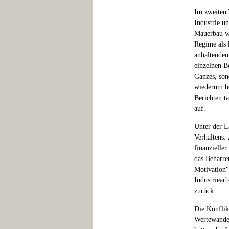
Im zweiten T
Industrie u
Mauerbau wa
Regime als 
anhaltenden
einzelnen B
Ganzes, son
wiederum be
Berichten ta
auf.
Unter der L
Verhaltens:
finanzielle
das Beharre
Motivation"
Industriear
zurück.
Die Konflik
Wertewandel