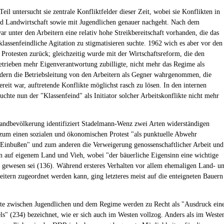
eil untersucht sie zentrale Konfliktfelder dieser Zeit, wobei sie Konflikten in
nd Landwirtschaft sowie mit Jugendlichen genauer nachgeht. Nach dem
r unter den Arbeitern eine relativ hohe Streikbereitschaft vorhanden, die das
klassenfeindliche Agitation zu stigmatisieren suchte. 1962 wich es aber vor den
 Protesten zurück; gleichzeitig wurde mit der Wirtschaftsreform, die den
etrieben mehr Eigenverantwortung zubilligte, nicht mehr das Regime als
dern die Betriebsleitung von den Arbeitern als Gegner wahrgenommen, die
reit war, auftretende Konflikte möglichst rasch zu lösen. In den internen
uchte nun der "Klassenfeind" als Initiator solcher Arbeitskonflikte nicht mehr
andbevölkerung identifiziert Stadelmann-Wenz zwei Arten widerständigen
 zum einen sozialen und ökonomischen Protest "als punktuelle Abwehr
r Einbußen" und zum anderen die Verweigerung genossenschaftlicher Arbeit und
n auf eigenem Land und Vieh, wobei "der bäuerliche Eigensinn eine wichtige
 gewesen sei (136). Während ersteres Verhalten vor allem ehemaligen Land- u
beitern zugeordnet werden kann, ging letzteres meist auf die enteigneten Bauern
te zwischen Jugendlichen und dem Regime werden zu Recht als "Ausdruck ein
s" (234) bezeichnet, wie er sich auch im Westen vollzog. Anders als im Weste