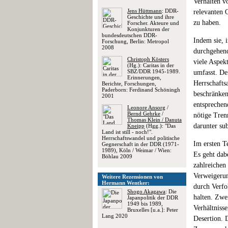
Verhalten v
Jens Hüttmann
: DDR-
relevanten 
Geschichte und ihre
zu haben.
Forscher. Akteure und
Konjunkturen der
bundesdeutschen DDR-
Indem sie, 
Forschung, Berlin: Metropol
2008
durchgehend
Christoph Kösters
viele Aspek
(Hg.): Caritas in der
SBZ/DDR 1945-1989.
umfasst. Den
Erinnerungen,
Herrschafts
Berichte, Forschungen,
Paderborn: Ferdinand Schöningh
beschränken
2001
entsprechen
Leonore Ansorg
/
Bernd Gehrke
/
nötige Tren
Thomas Klein / Danuta
darunter su
Kneipp
(Hgg.): "Das
Land ist still - noch!".
Herrschaftswandel und politische
Im ersten T
Gegnerschaft in der DDR (1971-
1989), Köln / Weimar / Wien:
Es geht dab
Böhlau 2009
zahlreichen
Verweigerun
Weitere Rezensionen von
Hermann Wentker:
durch Verfo
Shogo Akagawa
: Die
halten. Zwei
Japanpolitik der DDR
1949 bis 1989,
Verhältniss
Bruxelles [u.a.]: Peter
Lang 2020
Desertion. 