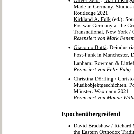
Oliver Seibt
/
Martin Ring
Made in Germany. Studies 
Routledge 2021
Kirkland A. Fulk
(ed.): So
Postwar Germany at the Cro
Transnational, New York /
Rezensiert von Mark Fene
Giacomo Bottà
: Deindustri
Post-Punk in Manchester, 
Lanham: Rowman & Littlef
Rezensiert von Felix Fuhg
Christina Dörfling
/
Christo
Musikobjektgeschichten. Po
Münster: Waxmann 2021
Rezensiert von Maude Will
Epochenübergreifend
David Bradshaw
/
Richard 
the Eastern Orthodox Tradi