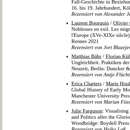
Fall-Geschichte in Beziehu
16. bis 19. Jahrhundert, K
Rezensiert von Alexander J
Laurent Bourquin
/
Olivier
Noblesses en exil. Les migra
l'Europe (XVe-XIXe siècle),
Rennes 2021
Rezensiert von Jort Blazeje
Matthias Bähr
/
Florian Kü
Ungleichheit. Praktiken der 
Neuzeit, Berlin: Duncker 
Rezensiert von Antje Flüch
Erica Charters
/
Marie Hou
Global History of Early Mo
Manchester University Pre
Rezensiert von Marian Füss
Julie Farguson
: Visualisin
and Politics after the Glor
Woodbridge: Boydell Press
Rezensiert von Heiko Laß