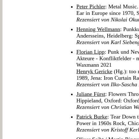
Peter Pichler
: Metal Music.
Ear in Europe since 1970, S
Rezensiert von Nikolai Ok
Henning Wellmann
: Punkk
Andersseins, Heidelberg: S
Rezensiert von Karl Sieben
Florian Lipp
: Punk und Ne
Akteure - Konfliktfelder - 
Waxmann 2021
Henryk Gericke
(Hg.): too
1989, Jena: Iron Curtain R
Rezensiert von Ilko-Sasch
Juliane Fürst
: Flowers Thro
Hippieland, Oxford: Oxford
Rezensiert von Christian W
Patrick Burke
: Tear Down t
Power in 1960s Rock, Chica
Rezensiert von Kristoff Ker