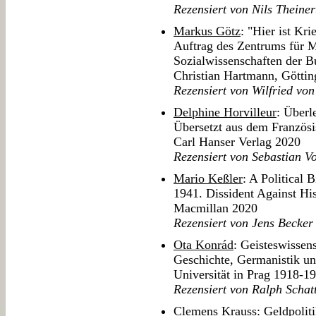
Rezensiert von Nils Theiner
Markus Götz
: "Hier ist Kr
Auftrag des Zentrums für M
Sozialwissenschaften der 
Christian Hartmann, Götti
Rezensiert von Wilfried vo
Delphine Horvilleur
: Überl
Übersetzt aus dem Französ
Carl Hanser Verlag 2020
Rezensiert von Sebastian Vo
Mario Keßler
: A Political
1941. Dissident Against His
Macmillan 2020
Rezensiert von Jens Becker
Ota Konrád
: Geisteswisse
Geschichte, Germanistik un
Universität in Prag 1918-19
Rezensiert von Ralph Schat
Clemens Krauss
: Geldpoli