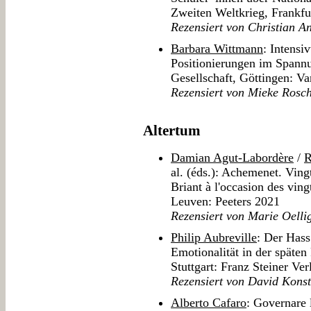
Zweiten Weltkrieg, Frankf
Rezensiert von Christian A
Barbara Wittmann
: Intensi
Positionierungen im Spann
Gesellschaft, Göttingen: 
Rezensiert von Mieke Rosc
Altertum
Damian Agut-Labordère
/
R
al. (éds.): Achemenet. Vingt
Briant à l'occasion des vi
Leuven: Peeters 2021
Rezensiert von Marie Oelli
Philip Aubreville
: Der Hass
Emotionalität in der späten
Stuttgart: Franz Steiner Ve
Rezensiert von David Kons
Alberto Cafaro
: Governare 