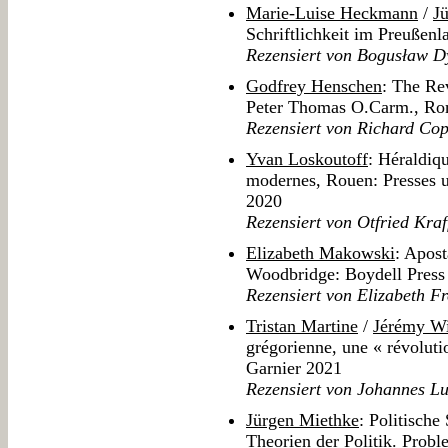
Marie-Luise Heckmann
/
J
Schriftlichkeit im Preußenl
Rezensiert von Bogusław D
Godfrey Henschen
: The Re
Peter Thomas O.Carm., Rom
Rezensiert von Richard Co
Yvan Loskoutoff
: Héraldiq
modernes, Rouen: Presses u
2020
Rezensiert von Otfried Kraf
Elizabeth Makowski
: Apost
Woodbridge: Boydell Press
Rezensiert von Elizabeth F
Tristan Martine
/
Jérémy W
grégorienne, une « révolutio
Garnier 2021
Rezensiert von Johannes Lu
Jürgen Miethke
: Politische
Theorien der Politik. Probl