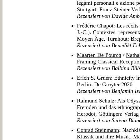
legami personali e azione pol
Stuttgart: Franz Steiner Ve
Rezensiert von Davide Amb
Frédéric Chapot
: Les récits
J.-C.). Contextes, représent
Moyen Âge, Turnhout: Bre
Rezensiert von Benedikt Ec
Maarten De Pourcq
/
Natha
Framing Classical Reception
Rezensiert von Balbina Bäb
Erich S. Gruen
: Ethnicity i
Berlin: De Gruyter 2020
Rezensiert von Benjamin Is
Raimund Schulz
: Als Odyss
Fremden und das ethnograp
Herodot, Göttingen: Verlag
Rezensiert von Serena Bianc
Conrad Steinmann
: Nachkl
Klassik und ihre Musik. M