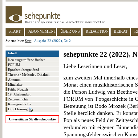
START
ABONNEMENT
ÜBER UNS
REDAKTION
BEIRAT
R
Sie sind hier:
Start
-
Ausgabe 22 (2022), Nr. 2
sehepunkte 22 (2022), N
Inhalt
Neu eingetroffene Bücher
FORUM
Liebe Leserinnen und Leser,
Epochenübergreifend
Theorie / Methode / Didaktik
zum zweiten Mal innerhalb eines
Altertum
Monat einen musikhistorischen S
Mittelalter
Frühe Neuzeit
die Person Ludwig van Beethoven
19. Jahrhundert
FORUM von 'Popgeschichte in Os
Zeitgeschichte
Kunstgeschichte
Betreuung ist Bodo Mrozek (Berli
Druckfassung
Stelle herzlich danken. Er konstat
Pop als neues Feld der Zeitgeschi
Unterstützen Sie die sehepunkte
verbunden mit eigenen Binnendis
Spannungsfelder zwischen Konsu