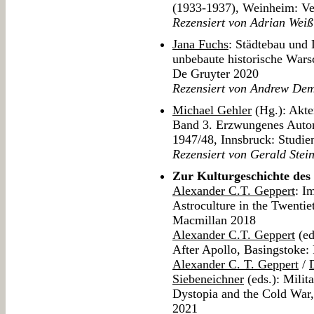
(1933-1937), Weinheim: Ve
Rezensiert von Adrian Weiß
Jana Fuchs
: Städtebau und 
unbebaute historische Wars
De Gruyter 2020
Rezensiert von Andrew De
Michael Gehler
(Hg.): Akte
Band 3. Erzwungenes Auton
1947/48, Innsbruck: Studie
Rezensiert von Gerald Stei
Zur Kulturgeschichte de
Alexander C.T. Geppert
: I
Astroculture in the Twentie
Macmillan 2018
Alexander C.T. Geppert
(ed
After Apollo, Basingstoke:
Alexander C. T. Geppert
/
Siebeneichner
(eds.): Milit
Dystopia and the Cold War
2021