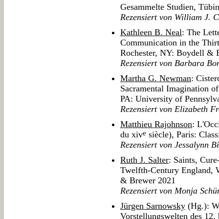
Gesammelte Studien, Tübi
Rezensiert von William J. 
Kathleen B. Neal
: The Lett
Communication in the Thir
Rochester, NY: Boydell & 
Rezensiert von Barbara Bo
Martha G. Newman
: Ciste
Sacramental Imagination of
PA: University of Pennsylv
Rezensiert von Elizabeth F
Matthieu Rajohnson
: L'Occ
e
du xiv
siècle), Paris: Clas
Rezensiert von Jessalynn B
Ruth J. Salter
: Saints, Cur
Twelfth-Century England, 
& Brewer 2021
Rezensiert von Monja Sch
Jürgen Sarnowsky
(Hg.): W
Vorstellungswelten des 12.