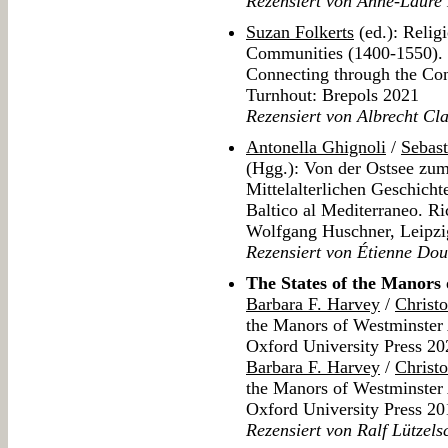
Rezensiert von Anne-Laure M
Suzan Folkerts
(ed.): Relig
Communities (1400-1550). 
Connecting through the Con
Turnhout: Brepols 2021
Rezensiert von Albrecht Cl
Antonella Ghignoli
/
Sebast
(Hgg.): Von der Ostsee zum
Mittelalterlichen Geschich
Baltico al Mediterraneo. Ri
Wolfgang Huschner, Leipzi
Rezensiert von Étienne Dou
The States of the Manors
Barbara F. Harvey
/
Christ
the Manors of Westminster 
Oxford University Press 20
Barbara F. Harvey
/
Christ
the Manors of Westminster 
Oxford University Press 20
Rezensiert von Ralf Lützel