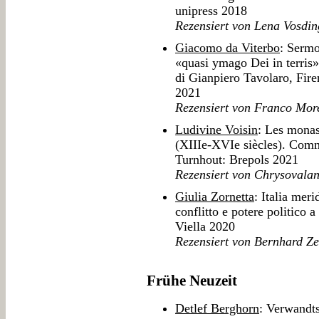
unipress 2018
Rezensiert von Lena Vosdin
Giacomo da Viterbo
: Sermo
«quasi ymago Dei in terris»
di Gianpiero Tavolaro, Fir
2021
Rezensiert von Franco Mor
Ludivine Voisin
: Les monas
(XIIIe-XVIe siècles). Com
Turnhout: Brepols 2021
Rezensiert von Chrysovalan
Giulia Zornetta
: Italia mer
conflitto e potere politico
Viella 2020
Rezensiert von Bernhard Ze
Frühe Neuzeit
Detlef Berghorn
: Verwandt