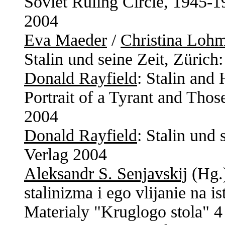
Soviet Ruling Circle, 1945-1
2004
Eva Maeder
/
Christina Loh
Stalin und seine Zeit, Züric
Donald Rayfield
: Stalin and
Portrait of a Tyrant and Th
2004
Donald Rayfield
: Stalin und
Verlag 2004
Aleksandr S. Senjavskij
(Hg.)
stalinizma i ego vlijanie na i
Materialy "Kruglogo stola" 4