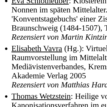
Eva Schlotheuber
: Klosterei
Nonnen im späten Mittelalter.
'Konventstagebuchs' einer Zi
Braunschweig (1484-1507), 
Rezensiert von Martin Kintzi
Elisabeth Vavra
(Hg.): Virt
Raumvorstellung im Mittelal
Mediävistenverbandes, Krems
Akademie Verlag 2005
Rezensiert von Matthias Har
Thomas Wetzstein
: Heilige v
Kanonisationsverfahren im eu