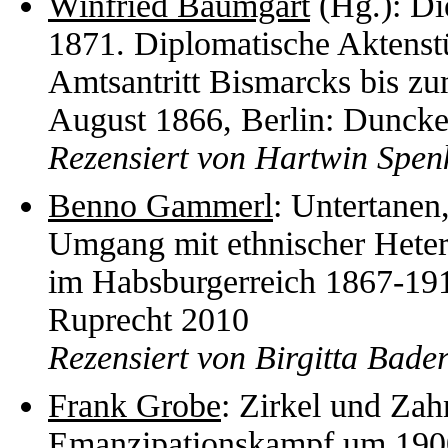
Winfried Baumgart
(Hg.): Di
1871. Diplomatische Aktenst
Amtsantritt Bismarcks bis zu
August 1866, Berlin: Dunck
Rezensiert von Hartwin Spen
Benno Gammerl
: Untertanen
Umgang mit ethnischer Hetero
im Habsburgerreich 1867-19
Ruprecht 2010
Rezensiert von Birgitta Bade
Frank Grobe
: Zirkel und Zah
Emanzipationskampf um 1900 